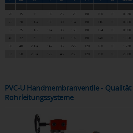
d
DN
R1
B
B1
H
H1
Z
PN
Gewicht
20
15
1”
102
25
129
80
100
10
0,830
25
20
1 1/4
105
30
154
80
116
10
0,860
32
25
1 1/2
114
33
168
80
124
10
0,900
40
32
2”
119
30
192
80
140
10
1,650
50
40
2 1/4
147
35
222
120
160
10
1,730
63
50
2 3/4
172
46
266
120
190
10
2,800
PVC-U Handmembranventile - Qualität 
Rohrleitungssysteme