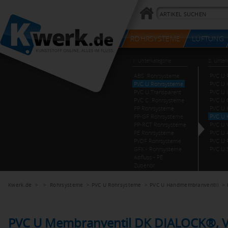
Kwerk.de
> >
Rohrsysteme
>
PVC U Rohrsysteme
>
PVC U Handmembranventil
>
PVC U Membranventil DK DIALOCK®, V