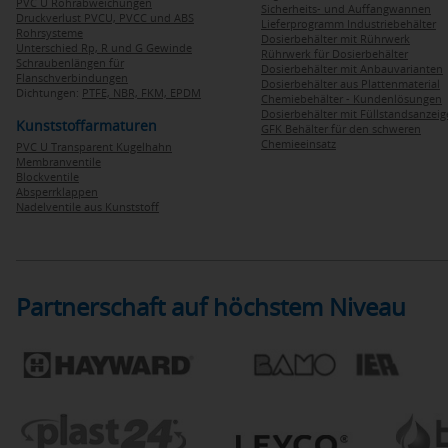
PVC U Rohrabweichungen
Sicherheits- und Auffangwannen
Druckverlust PVCU, PVCC und ABS
Lieferprogramm Industriebehälter
Rohrsysteme
Dosierbehälter mit Rührwerk
Unterschied Rp, R und G Gewinde
Rührwerk für Dosierbehälter
Schraubenlängen für
Dosierbehälter mit Anbauvarianten
Flanschverbindungen
Dosierbehälter aus Plattenmaterial
Dichtungen:
PTFE,
NBR,
FKM,
EPDM
Chemiebehälter - Kundenlösungen
Dosierbehälter mit Füllstandsanzei
Kunststoffarmaturen
GFK Behälter für den schweren
Chemieeinsatz
PVC U Transparent Kugelhahn
Membranventile
Blockventile
Absperrklappen
Nadelventile aus Kunststoff
Partnerschaft auf höchstem Niveau