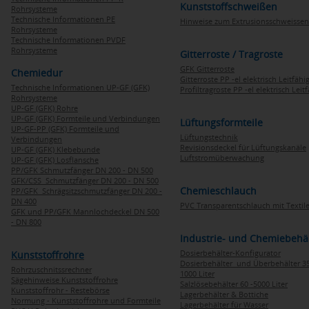
Kunststoffschweißen
Rohrsysteme
Technische Informationen PE
Hinweise zum Extrusionsschweissen
Rohrsysteme
Technische Informationen PVDF
Rohrsysteme
Gitterroste / Tragroste
GFK Gitterroste
Chemiedur
Gitterroste PP -el elektrisch Leitfähi
Technische Informationen UP-GF (GFK)
Profiltragroste PP -el elektrisch Leit
Rohrsysteme
UP-GF (GFK) Rohre
UP-GF (GFK) Formteile und Verbindungen
Lüftungsformteile
UP-GF-PP (GFK) Formteile und
Lüftungstechnik
Verbindungen
Revisionsdeckel für Lüftungskanäle
UP-GF (GFK) Klebebunde
Luftstromüberwachung
UP-GF (GFK) Losflansche
PP/GFK Schmutzfänger DN 200 - DN 500
GFK/CSS Schmutzfänger DN 200 - DN 500
Chemieschlauch
PP/GFK Schrägsitzschmutzfänger DN 200 -
DN 400
PVC Transparentschlauch mit Textile
GFK und PP/GFK Mannlochdeckel DN 500
- DN 800
Industrie- und Chemiebehä
Dosierbehälter-Konfigurator
Kunststoffrohre
Dosierbehälter und Überbehälter 35
Rohrzuschnitssrechner
1000 Liter
Sägehinweise Kunststoffrohre
Salzlösebehälter 60 -5000 Liter
Kunststoffrohr - Restebörse
Lagerbehälter & Bottiche
Normung - Kunststoffrohre und Formteile
Lagerbehälter für Wasser