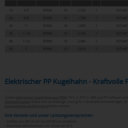
15
1/2’’
EPDM
10
1,720
1
527.447
20
3/4’’
EPDM
10
1,790
1
527.447
25
1’’
EPDM
10
1,870
1
527.447
32
1 1/4
EPDM
10
2,160
1
527.447
40
1 1/2
EPDM
10
2,360
1
527.447
50
2
EPDM
10
2,810
1
527.447
Elektrischer PP Kugelhahn - Kraftvolle 
Unsere
elektrischen Kugelhähne aus PVDF
, PVC-U, PVC-C, ABS und PP erfreuen sich
Überwurfmuttern
bietet eine zuverlässige Lösung für industrielle Anwendungen. J
pneumatischer Ausführung
geliefert werden.
Ihre Vorteile und unser Leistungsversprechen:
- Größen von DN 10 mm bis DN 50 mm erhältlich
- Maximaler Betriebsdruck von 16 bar bei 20°C