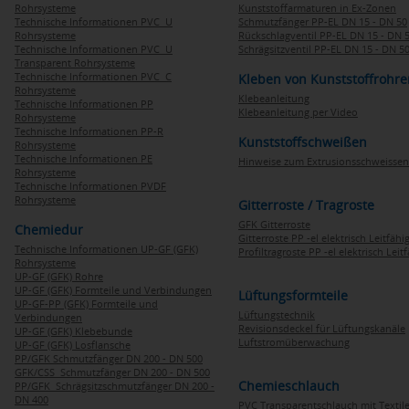
Rohrsysteme
Kunststoffarmaturen in Ex-Zonen
Technische Informationen PVC U
Schmutzfänger PP-EL DN 15 - DN 50
Rohrsysteme
Rückschlagventil PP-EL DN 15 - DN 
Technische Informationen PVC U
Schrägsitzventil PP-EL DN 15 - DN 5
Transparent Rohrsysteme
Technische Informationen PVC C
Kleben von Kunststoffrohre
Rohrsysteme
Klebeanleitung
Technische Informationen PP
Klebeanleitung per Video
Rohrsysteme
Technische Informationen PP-R
Kunststoffschweißen
Rohrsysteme
Technische Informationen PE
Hinweise zum Extrusionsschweissen
Rohrsysteme
Technische Informationen PVDF
Rohrsysteme
Gitterroste / Tragroste
GFK Gitterroste
Chemiedur
Gitterroste PP -el elektrisch Leitfähi
Technische Informationen UP-GF (GFK)
Profiltragroste PP -el elektrisch Leit
Rohrsysteme
UP-GF (GFK) Rohre
UP-GF (GFK) Formteile und Verbindungen
Lüftungsformteile
UP-GF-PP (GFK) Formteile und
Lüftungstechnik
Verbindungen
Revisionsdeckel für Lüftungskanäle
UP-GF (GFK) Klebebunde
Luftstromüberwachung
UP-GF (GFK) Losflansche
PP/GFK Schmutzfänger DN 200 - DN 500
GFK/CSS Schmutzfänger DN 200 - DN 500
Chemieschlauch
PP/GFK Schrägsitzschmutzfänger DN 200 -
DN 400
PVC Transparentschlauch mit Textile