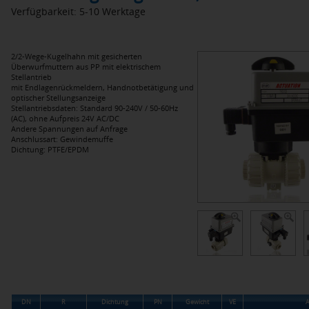
Verfügbarkeit: 5-10 Werktage
2/2-Wege-Kugelhahn mit gesicherten
Überwurfmuttern aus PP mit elektrischem
Stellantrieb
mit Endlagenrückmeldern, Handnotbetätigung und
optischer Stellungsanzeige
Stellantriebsdaten: Standard 90-240V / 50-60Hz
(AC), ohne Aufpreis 24V AC/DC
Andere Spannungen auf Anfrage
Anschlussart: Gewindemuffe
Dichtung: PTFE/EPDM
DN
R
Dichtung
PN
Gewicht
VE
A