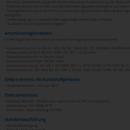
- Die neue Sperrvorrichtung gewährleistet eine sichere Positionierung der Überw
- Einfacher Ausbau der Armatur aus dem Rohrleitungssystem ermöglicht schnellen 
- Die Kugelabdichtung ist dank Mikro-Justierung in geschlossener Stellung des Kuge
ermöglicht.
- Handbetätigung und optische Stellungsanzeige serienmäßig verfügbar.
- Zusätzlich sind 2 Endschalter integriert.
Anschlussmöglichkeiten:
Unsere Kugelhahnreihe erfüllt die Normen für folgende Anschlussvarianten:
- Klebeanschluss PVC-U: EN ISO 1452, EN ISO 15493, ISO 727, DIN 8062, DIN 8063, AST
- Klebeanschluss PVC-C: EN ISO 15493, ISO 727-1, ASTM F439
- Schweißanschluss PP-H: EN ISO 15494
- Schweißanschluss PVDF: EN ISO 10931
- Gewindeverbindung: ISO 228-1, DIN 2999, ISO 7-1, ASTM D2467, ASTM F437, BS 21, 
- Flanschanschluss: ISO 2084, EN ISO 1092-1, EN ISO 1452, EN ISO 15493, EN 558, ISO
Elektro-Antrieb mit Kunststoffgehäuse:
-Temperaturbereich: -10°C bis +55°C
Elektroanschluss:
- Standard: 90-240V / 50-60Hz (AC), optional 24V AC/DC ohne Aufpreis
- Gerätestecker: DIN 43650 3P+T
- Endschalter: Verschraubung ISO M20
Standardausführung:
- Handhilfsbetätigung
- Optische Stellungsanzeige