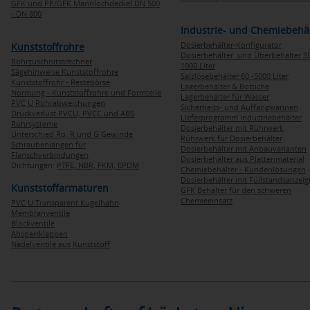
GFK und PP/GFK Mannlochdeckel DN 500
- DN 800
Industrie- und Chemiebehä
Dosierbehälter-Konfigurator
Kunststoffrohre
Dosierbehälter und Überbehälter 35
Rohrzuschnitssrechner
1000 Liter
Sägehinweise Kunststoffrohre
Salzlösebehälter 60 -5000 Liter
Kunststoffrohr - Restebörse
Lagerbehälter & Bottiche
Normung - Kunststoffrohre und Formteile
Lagerbehälter für Wasser
PVC U Rohrabweichungen
Sicherheits- und Auffangwannen
Druckverlust PVCU, PVCC und ABS
Lieferprogramm Industriebehälter
Rohrsysteme
Dosierbehälter mit Rührwerk
Unterschied Rp, R und G Gewinde
Rührwerk für Dosierbehälter
Schraubenlängen für
Dosierbehälter mit Anbauvarianten
Flanschverbindungen
Dosierbehälter aus Plattenmaterial
Dichtungen:
PTFE,
NBR,
FKM,
EPDM
Chemiebehälter - Kundenlösungen
Dosierbehälter mit Füllstandsanzei
Kunststoffarmaturen
GFK Behälter für den schweren
Chemieeinsatz
PVC U Transparent Kugelhahn
Membranventile
Blockventile
Absperrklappen
Nadelventile aus Kunststoff