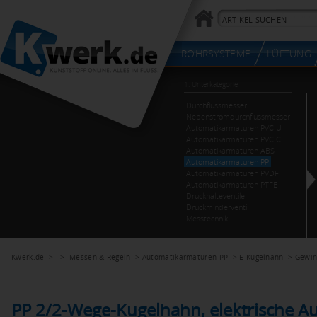
Kwerk.de
> >
Messen & Regeln
>
Automatikarmaturen PP
>
E-Kugelhahn
>
Gewin
PP 2/2-Wege-Kugelhahn, elektrische A