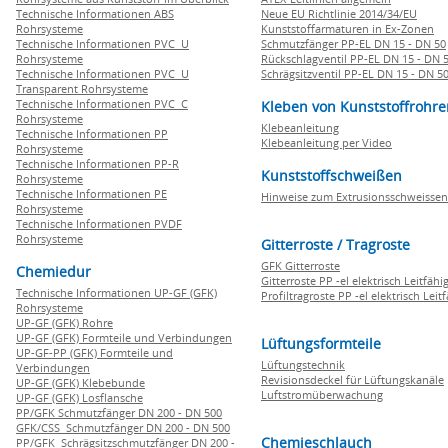
Technische Informationen ABS
Neue EU Richtlinie 2014/34/EU
Rohrsysteme
Kunststoffarmaturen in Ex-Zonen
Technische Informationen PVC U
Schmutzfänger PP-EL DN 15 - DN 50
Rohrsysteme
Rückschlagventil PP-EL DN 15 - DN 
Technische Informationen PVC U
Schrägsitzventil PP-EL DN 15 - DN 5
Transparent Rohrsysteme
Technische Informationen PVC C
Kleben von Kunststoffrohre
Rohrsysteme
Klebeanleitung
Technische Informationen PP
Klebeanleitung per Video
Rohrsysteme
Technische Informationen PP-R
Kunststoffschweißen
Rohrsysteme
Technische Informationen PE
Hinweise zum Extrusionsschweissen
Rohrsysteme
Technische Informationen PVDF
Rohrsysteme
Gitterroste / Tragroste
GFK Gitterroste
Chemiedur
Gitterroste PP -el elektrisch Leitfähi
Technische Informationen UP-GF (GFK)
Profiltragroste PP -el elektrisch Leit
Rohrsysteme
UP-GF (GFK) Rohre
UP-GF (GFK) Formteile und Verbindungen
Lüftungsformteile
UP-GF-PP (GFK) Formteile und
Lüftungstechnik
Verbindungen
Revisionsdeckel für Lüftungskanäle
UP-GF (GFK) Klebebunde
Luftstromüberwachung
UP-GF (GFK) Losflansche
PP/GFK Schmutzfänger DN 200 - DN 500
GFK/CSS Schmutzfänger DN 200 - DN 500
Chemieschlauch
PP/GFK Schrägsitzschmutzfänger DN 200 -