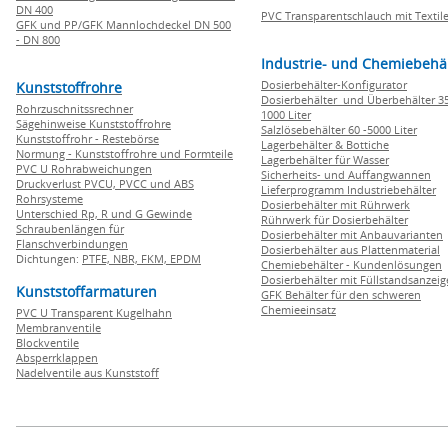
DN 400
PVC Transparentschlauch mit Textile
GFK und PP/GFK Mannlochdeckel DN 500
- DN 800
Industrie- und Chemiebehä
Dosierbehälter-Konfigurator
Kunststoffrohre
Dosierbehälter und Überbehälter 35
Rohrzuschnitssrechner
1000 Liter
Sägehinweise Kunststoffrohre
Salzlösebehälter 60 -5000 Liter
Kunststoffrohr - Restebörse
Lagerbehälter & Bottiche
Normung - Kunststoffrohre und Formteile
Lagerbehälter für Wasser
PVC U Rohrabweichungen
Sicherheits- und Auffangwannen
Druckverlust PVCU, PVCC und ABS
Lieferprogramm Industriebehälter
Rohrsysteme
Dosierbehälter mit Rührwerk
Unterschied Rp, R und G Gewinde
Rührwerk für Dosierbehälter
Schraubenlängen für
Dosierbehälter mit Anbauvarianten
Flanschverbindungen
Dosierbehälter aus Plattenmaterial
Dichtungen:
PTFE,
NBR,
FKM,
EPDM
Chemiebehälter - Kundenlösungen
Dosierbehälter mit Füllstandsanzei
Kunststoffarmaturen
GFK Behälter für den schweren
Chemieeinsatz
PVC U Transparent Kugelhahn
Membranventile
Blockventile
Absperrklappen
Nadelventile aus Kunststoff