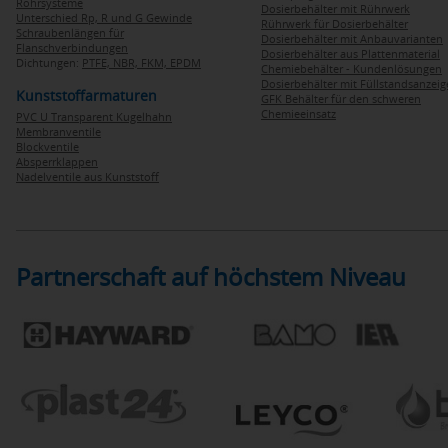
Rohrsysteme
Dosierbehälter mit Rührwerk
Unterschied Rp, R und G Gewinde
Rührwerk für Dosierbehälter
Schraubenlängen für
Dosierbehälter mit Anbauvarianten
Flanschverbindungen
Dosierbehälter aus Plattenmaterial
Dichtungen:
PTFE,
NBR,
FKM,
EPDM
Chemiebehälter - Kundenlösungen
Dosierbehälter mit Füllstandsanzei
Kunststoffarmaturen
GFK Behälter für den schweren
Chemieeinsatz
PVC U Transparent Kugelhahn
Membranventile
Blockventile
Absperrklappen
Nadelventile aus Kunststoff
Partnerschaft auf höchstem Niveau