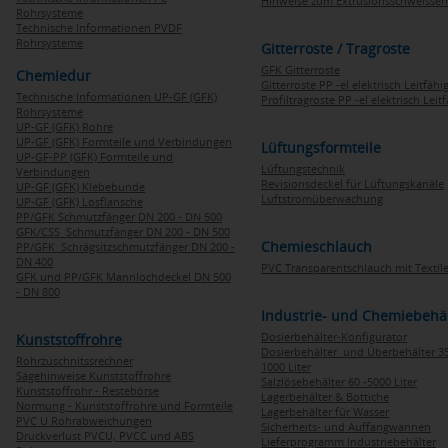
Hinweise zum Extrusionsschweissen
Rohrsysteme
Technische Informationen PVDF
Rohrsysteme
Gitterroste / Tragroste
GFK Gitterroste
Chemiedur
Gitterroste PP -el elektrisch Leitfähi
Technische Informationen UP-GF (GFK)
Profiltragroste PP -el elektrisch Leit
Rohrsysteme
UP-GF (GFK) Rohre
UP-GF (GFK) Formteile und Verbindungen
Lüftungsformteile
UP-GF-PP (GFK) Formteile und
Lüftungstechnik
Verbindungen
Revisionsdeckel für Lüftungskanäle
UP-GF (GFK) Klebebunde
Luftstromüberwachung
UP-GF (GFK) Losflansche
PP/GFK Schmutzfänger DN 200 - DN 500
GFK/CSS Schmutzfänger DN 200 - DN 500
Chemieschlauch
PP/GFK Schrägsitzschmutzfänger DN 200 -
DN 400
PVC Transparentschlauch mit Textile
GFK und PP/GFK Mannlochdeckel DN 500
- DN 800
Industrie- und Chemiebehä
Dosierbehälter-Konfigurator
Kunststoffrohre
Dosierbehälter und Überbehälter 35
Rohrzuschnitssrechner
1000 Liter
Sägehinweise Kunststoffrohre
Salzlösebehälter 60 -5000 Liter
Kunststoffrohr - Restebörse
Lagerbehälter & Bottiche
Normung - Kunststoffrohre und Formteile
Lagerbehälter für Wasser
PVC U Rohrabweichungen
Sicherheits- und Auffangwannen
Druckverlust PVCU, PVCC und ABS
Lieferprogramm Industriebehälter