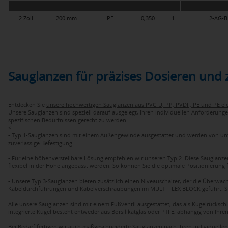
2 Zoll
200 mm
PE
0,350
1
2-AG-B
Sauglanzen für präzises Dosieren und 
Entdecken Sie
unsere hochwertigen Sauglanzen aus PVC-U, PP, PVDF, PE und PE elek
Unsere Sauglanzen sind speziell darauf ausgelegt, Ihren individuellen Anforderun
spezifischen Bedürfnissen gerecht zu werden.
<
- Typ 1-Sauglanzen sind mit einem Außengewinde ausgestattet und werden von un
zuverlässige Befestigung.
- Für eine höhenverstellbare Lösung empfehlen wir unseren Typ 2. Diese Saugla
flexibel in der Höhe angepasst werden. So können Sie die optimale Positionierung f
- Unsere Typ 3-Sauglanzen bieten zusätzlich einen Niveauschalter, der die Überwac
Kabeldurchführungen und Kabelverschraubungen im MULTI FLEX BLOCK geführt. Sie 
Alle unsere Sauglanzen sind mit einem Fußventil ausgestattet, das als Kugelrücksch
integrierte Kugel besteht entweder aus Borsilikatglas oder PTFE, abhängig von Ih
Bei Bedarf fertigen wir auch maßgeschneiderte Sauglanzen nach Ihren individuell