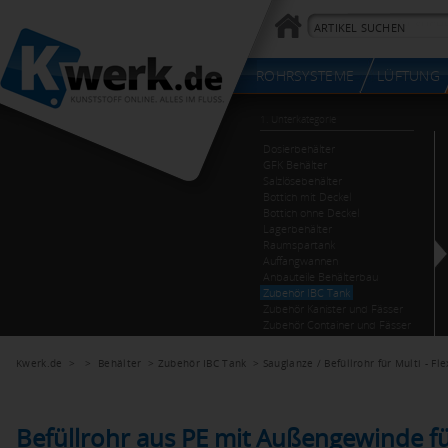
Kwerk.de
> >
Behälter
>
Zubehör IBC Tank
>
Sauglanze / Befüllrohr für Multi - Fle
Befüllrohr aus PE mit Außengewinde f