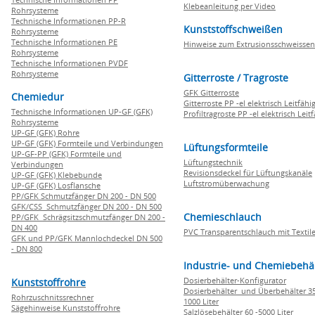
Klebeanleitung per Video
Rohrsysteme
Technische Informationen PP-R
Kunststoffschweißen
Rohrsysteme
Technische Informationen PE
Hinweise zum Extrusionsschweissen
Rohrsysteme
Technische Informationen PVDF
Rohrsysteme
Gitterroste / Tragroste
GFK Gitterroste
Chemiedur
Gitterroste PP -el elektrisch Leitfähi
Technische Informationen UP-GF (GFK)
Profiltragroste PP -el elektrisch Leit
Rohrsysteme
UP-GF (GFK) Rohre
UP-GF (GFK) Formteile und Verbindungen
Lüftungsformteile
UP-GF-PP (GFK) Formteile und
Lüftungstechnik
Verbindungen
Revisionsdeckel für Lüftungskanäle
UP-GF (GFK) Klebebunde
Luftstromüberwachung
UP-GF (GFK) Losflansche
PP/GFK Schmutzfänger DN 200 - DN 500
GFK/CSS Schmutzfänger DN 200 - DN 500
Chemieschlauch
PP/GFK Schrägsitzschmutzfänger DN 200 -
DN 400
PVC Transparentschlauch mit Textile
GFK und PP/GFK Mannlochdeckel DN 500
- DN 800
Industrie- und Chemiebehä
Dosierbehälter-Konfigurator
Kunststoffrohre
Dosierbehälter und Überbehälter 35
Rohrzuschnitssrechner
1000 Liter
Sägehinweise Kunststoffrohre
Salzlösebehälter 60 -5000 Liter