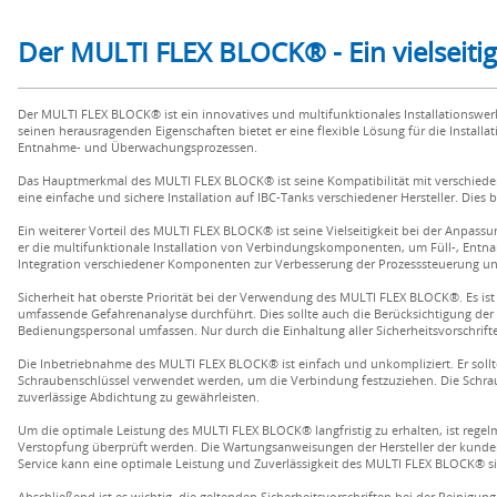
Der MULTI FLEX BLOCK® - Ein vielseitig
Der MULTI FLEX BLOCK® ist ein innovatives und multifunktionales Installationswer
seinen herausragenden Eigenschaften bietet er eine flexible Lösung für die Insta
Entnahme- und Überwachungsprozessen.
Das Hauptmerkmal des MULTI FLEX BLOCK® ist seine Kompatibilität mit verschiedene
eine einfache und sichere Installation auf IBC-Tanks verschiedener Hersteller. Dies b
Ein weiterer Vorteil des MULTI FLEX BLOCK® ist seine Vielseitigkeit bei der Anpa
er die multifunktionale Installation von Verbindungskomponenten, um Füll-, Entna
Integration verschiedener Komponenten zur Verbesserung der Prozesssteuerung 
Sicherheit hat oberste Priorität bei der Verwendung des MULTI FLEX BLOCK®. Es ist 
umfassende Gefahrenanalyse durchführt. Dies sollte auch die Berücksichtigung der 
Bedienungspersonal umfassen. Nur durch die Einhaltung aller Sicherheitsvorschrift
Die Inbetriebnahme des MULTI FLEX BLOCK® ist einfach und unkompliziert. Er sollte
Schraubenschlüssel verwendet werden, um die Verbindung festzuziehen. Die Schr
zuverlässige Abdichtung zu gewährleisten.
Um die optimale Leistung des MULTI FLEX BLOCK® langfristig zu erhalten, ist regel
Verstopfung überprüft werden. Die Wartungsanweisungen der Hersteller der kunde
Service kann eine optimale Leistung und Zuverlässigkeit des MULTI FLEX BLOCK® si
Abschließend ist es wichtig, die geltenden Sicherheitsvorschriften bei der Rein