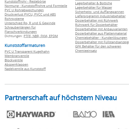
Kunststoffrohr - Restebörse
Lagerbehälter & Bottiche
Normung - Kunststoffrohre und Formteile
Lagerbehälter für Wasser
PVC U Rohrabweichungen
Sicherheits- und Auffangwannen
Druckverlust PVCU, PVCC und ABS
Lieferprogramm Industriebehälter
Rohrsysteme
Dosierbehälter mit Rührwerk
Unterschied Rp, R und G Gewinde
Rührwerk für Dosierbehälter
Schraubenlängen für
Dosierbehälter mit Anbauvarianten
Flanschverbindungen
Dosierbehälter aus Plattenmaterial
Dichtungen:
PTFE,
NBR,
FKM,
EPDM
Chemiebehälter - Kundenlösungen
Dosierbehälter mit Füllstandsanzei
Kunststoffarmaturen
GFK Behälter für den schweren
Chemieeinsatz
PVC U Transparent Kugelhahn
Membranventile
Blockventile
Absperrklappen
Nadelventile aus Kunststoff
Partnerschaft auf höchstem Niveau