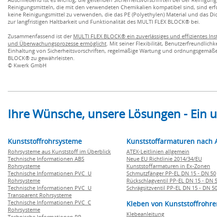
Reinigungsmitteln, die mit den verwendeten Chemikalien kompatibel sind, sind erf
keine Reinigungsmittel zu verwenden, die das PE (Polyethylen) Material und das D
zur langfristigen Haltbarkeit und Funktionalität des MULTI FLEX BLOCK® bei.
Zusammenfassend ist der
MULTI FLEX BLOCK® ein zuverlässiges und effizientes In
und Überwachungsprozesse ermöglicht
. Mit seiner Flexibilität, Benutzerfreundli
Einhaltung von Sicherheitsvorschriften, regelmäßige Wartung und ordnungsgemäße
BLOCK® zu gewährleisten.
© Kwerk GmbH
Ihre Wünsche, unsere Lösungen - Ein
Kunststoffrohrsysteme
Kunststoffarmaturen nach 
Rohrsysteme aus Kunststoff im Überblick
ATEX-Leitlinien allgemein
Technische Informationen ABS
Neue EU Richtlinie 2014/34/EU
Rohrsysteme
Kunststoffarmaturen in Ex-Zonen
Technische Informationen PVC U
Schmutzfänger PP-EL DN 15 - DN 50
Rohrsysteme
Rückschlagventil PP-EL DN 15 - DN 
Technische Informationen PVC U
Schrägsitzventil PP-EL DN 15 - DN 5
Transparent Rohrsysteme
Technische Informationen PVC C
Kleben von Kunststoffrohre
Rohrsysteme
Klebeanleitung
Technische Informationen PP