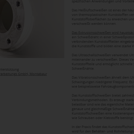
spezifischen Anwendungen und Vorteile
Das Heißluftschweißen ist eines der häu
von thermoplastischen Kunststoffen ver
Kunststoffoberflächen zu erweichen und
verschweißt werden können.
Das Extrusionsschweißen wird hauptsächl
ein Schweißdraht in einer Schweißpistol
verbindenden Kunststoffteilen eingebra
die Kunststoffe und bilden eine starke 
Das Ultraschallschweißen verwendet Ultr
miteinander zu verschweißen. Dieses Ver
Kunststoffteile und ermöglicht schnelle
Schweißnähte.
nterstützung
erarbeitungs GmbH, Montabaur
Das Vibrationsschweißen ähnelt dem Ul
Schwingungen niedrigerer Frequenz. Es w
wie beispielsweise Fahrzeugkomponent
Das Kunststoffschweißen bietet zahlrei
Verbindungsmethoden. Es erzeugt stark
belastbar sind wie das eigentliche Mate
genaue und gleichmäßige Schweißnähte
Kunststoffschweißen eine Kostenersparn
wie Schrauben oder Klebstoffe benötigt
In der Praxis findet das Kunststoffsch
wird für den Behälter- und Rohrleitung