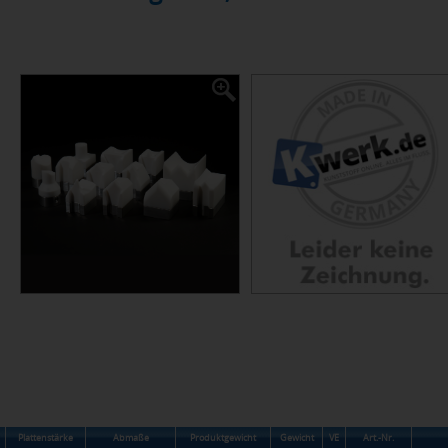
Plattenstärke
Abmaße
Produktgewicht
Gewicht
VE
Art.-Nr.