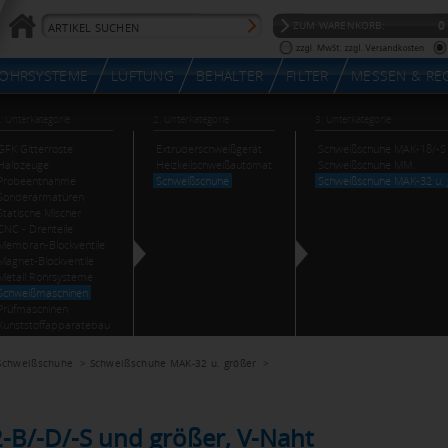
Schweißschuhe
>
Schweißschuhe MAK-32 u. größer
>
B/-D/-S und größer, V-Naht