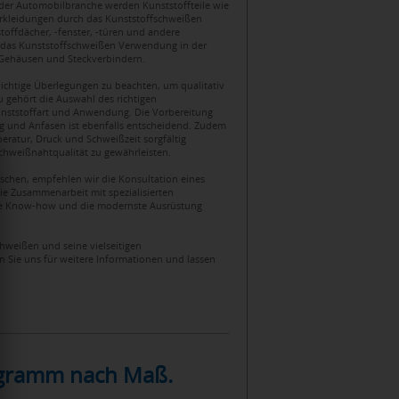
 der Automobilbranche werden Kunststoffteile wie
rkleidungen durch das Kunststoffschweißen
offdächer, -fenster, -türen und andere
 das Kunststoffschweißen Verwendung in der
n Gehäusen und Steckverbindern.
ichtige Überlegungen zu beachten, um qualitativ
u gehört die Auswahl des richtigen
unststoffart und Anwendung. Die Vorbereitung
g und Anfasen ist ebenfalls entscheidend. Zudem
ratur, Druck und Schweißzeit sorgfältig
chweißnahtqualität zu gewährleisten.
schen, empfehlen wir die Konsultation eines
ie Zusammenarbeit mit spezialisierten
che Know-how und die modernste Ausrüstung
hweißen und seine vielseitigen
 Sie uns für weitere Informationen und lassen
rogramm nach Maß.