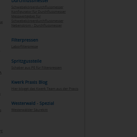
Durchflussmesser
Schwebekörperdurchflussmesser
Konfigurator für Durchflussmesser
Messwertgeber für
Schwebekörperdurchflussmesser
se
Nebenstrom - Durchflussmesser
Filterpressen
Laborfilterpresse
n
Spritzgussteile
Schaber aus PE für Filterpressen
A
Kwerk Praxis Blog
Hier bloggt das Kwerk Team aus der Praxis
h
Westerwald - Spezial
Westerwälder Säurekitt
s
PE