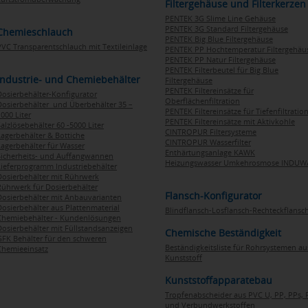
Filtergehäuse und Filterkerzen
PENTEK 3G Slime Line Gehäuse
PENTEK 3G Standard Filtergehäuse
Chemieschlauch
PENTEK Big Blue Filtergehäuse
PVC Transparentschlauch mit Textileinlage
PENTEK PP Hochtemperatur Filtergehäu
PENTEK PP Natur Filtergehäuse
PENTEK Filterbeutel für Big Blue
Industrie- und Chemiebehälter
Filtergehäuse
PENTEK Filtereinsätze für
Dosierbehälter-Konfigurator
Oberflächenfiltration
Dosierbehälter und Überbehälter 35 –
PENTEK Filtereinsätze für Tiefenfiltratio
000 Liter
PENTEK Filtereinsätze mit Aktivkohle
Salzlösebehälter 60 -5000 Liter
CINTROPUR Filtersysteme
Lagerbehälter & Bottiche
CINTROPUR Wasserfilter
Lagerbehälter für Wasser
Enthärtungsanlage KAWK
Sicherheits- und Auffangwannen
Heizungswasser Umkehrosmose INDUW
Lieferprogramm Industriebehälter
Dosierbehälter mit Rührwerk
Rührwerk für Dosierbehälter
Flansch-Konfigurator
Dosierbehälter mit Anbauvarianten
Dosierbehälter aus Plattenmaterial
Blindflansch-Losflansch-Rechteckflansc
Chemiebehälter - Kundenlösungen
Dosierbehälter mit Füllstandsanzeigen
Chemische Beständigkeit
GFK Behälter für den schweren
Beständigkeitsliste für Rohrsystemen au
Chemieeinsatz
Kunststoff
Kunststoffapparatebau
Tropfenabscheider aus PVC U, PP, PPs, 
und Verbundwerkstoffen