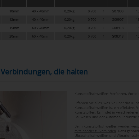
10mm
40 x 40mm
0,20kg
0,700
1
G07933
13
12mm
40 x 40mm
0,20kg
0,700
1
G09907
13
15mm
60 x 40mm
0,20kg
0,700
1
G08918
15
20mm
60 x 40mm
0,20kg
0,700
1
G08318
15
 Verbindungen, die halten
Kunststoffschweißen: Verfahren, Vorte
Erfahren Sie alles, was Sie über das Ku
Kunststoffschweißen ist ein effektives
Kunststoffen. Es findet in verschieden
Bauwesen und der Automobilindustrie 
Beim Kunststoffschweißen werden versc
miteinander zu verbinden
. Dazu gehöre
Ultraschallschweißen und Vibrationssch