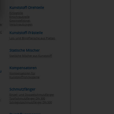
Kunststoff-Drehteile
Einlegteile
Einschraubteile
Gewindefittings
er
Verschraubungen
BC
Kunststoff-Frästeile
Los- und Blindflansche aus Platten
Statische Mischer
Statische Mischer aus Kunststoff
Kompensatoren
u
Kompensatoren für
Kunststoffrohrsysteme
Schmutzfänger
Einzel- und Doppelschmutzfänger
Topfschmutzfänger DN 300
-
Schrägsitzschmutzfänger DN 500