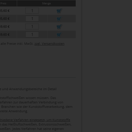
Preis
Menge
5,60 €
5,60 €
9,60 €
9,60 €
alle Preise inkl. MwSt.
zzgl. Versandkosten
ile und Anwendungsbereiche im Detail
nststoffschweißen wissen müssen. Das
 Verfahren zur dauerhaften Verbindung von
en Branchen wie der Kunststoffverarbeitung, dem
breite Anwendung.
hiedene Verfahren eingesetzt, um Kunststoffe
n das Heißluftschweißen, Extrusionsschweißen,
weißen. Jedes Verfahren hat seine eigenen