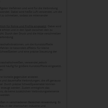
.
figsten Verfahren und wird für die Verbindung
wendet. Dabei wird heiße Luft verwendet, um die
 zu schmelzen, sodass sie miteinander
ich für Rohre und Profile eingesetzt
. Dabei wird
e erhitzt und in den Spalt zwischen den zu
cht. Durch den Druck und die Hitze verschmelzen
Verbindung.
aschallvibrationen, um die Kunststoffteile
fahren ist besonders effektiv für kleine
 Schweißzeiten und eine präzise Steuerung der
traschallschweißen, verwendet jedoch
ird häufig für größere Kunststoffteile eingesetzt,
en.
che Vorteile gegenüber anderen
e und dauerhafte Verbindungen, die oft genauso
rial. Durch präzise Schweißparameter können
 erzeugt werden. Zudem ermöglicht das
is, da keine zusätzlichen Verbindungselemente
 werden.
weißen in verschiedenen Bereichen Anwendung. Es
sbau in der chemischen Industrie und