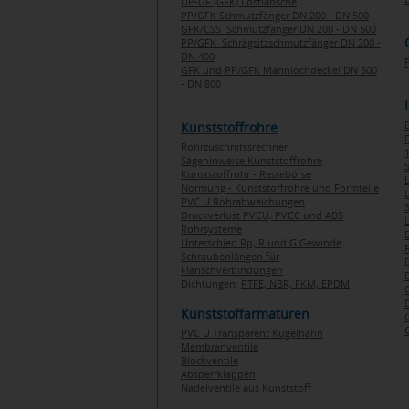
UP-GF (GFK) Losflansche
PP/GFK Schmutzfänger DN 200 - DN 500
GFK/CSS Schmutzfänger DN 200 - DN 500
PP/GFK Schrägsitzschmutzfänger DN 200 -
DN 400
GFK und PP/GFK Mannlochdeckel DN 500
- DN 800
Kunststoffrohre
Rohrzuschnitssrechner
1
Sägehinweise Kunststoffrohre
Kunststoffrohr - Restebörse
Normung - Kunststoffrohre und Formteile
PVC U Rohrabweichungen
Druckverlust PVCU, PVCC und ABS
Rohrsysteme
Unterschied Rp, R und G Gewinde
Schraubenlängen für
Flanschverbindungen
Dichtungen:
PTFE,
NBR,
FKM,
EPDM
Kunststoffarmaturen
PVC U Transparent Kugelhahn
Membranventile
Blockventile
Absperrklappen
Nadelventile aus Kunststoff