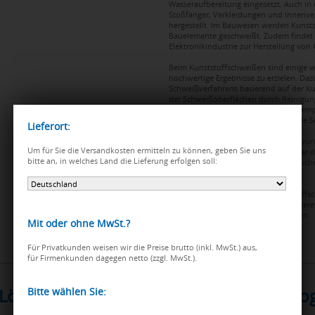
Wasseraufbereitung eingesetzt. Auch in
Stoßfänger, Verkleidungen und Innenve
hergestellt. Im Bauwesen werden Kunstst
Bauelemente geschweißt. Zudem findet
Elektronikindustrie zur Herstellung vo
Beim Kunststoffschweißen sind einige w
hochwertige Ergebnisse zu erzielen. Daz
Schweißverfahrens basierend auf der K
der Schweißoberflächen durch Reinigun
müssen die Schweißparameter wie Tempe
kontrolliert werden, um eine optimale S
Wenn Sie professionelle Ergebnisse wün
erfahrenen Kunststoffschweißers oder d
Unternehmen, die über das erforderli
verfügen.
Erfahren Sie mehr über das Kunststoffsc
Anwendungsmöglichkeiten. Kontaktieren
Sie sich von unseren Experten beraten.
 Lösungen - Ein umfangreiches Lieferp