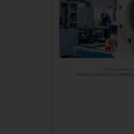
Mit freundlicher U
Roos & Co. Kunststoff- und Metallv