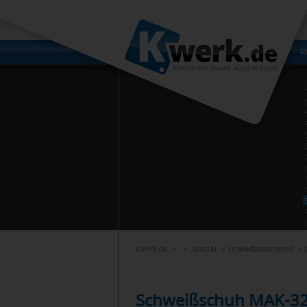
Kwerk.de
> >
Spezial
>
Schweißmaschinen
>
Schweißschuh MAK-32-