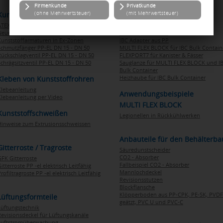
Kunststoffarmaturen nach ATEX
IBC TANK / CONTAINER
ATEX-Leitlinien allgemein
IBC Schraubdeckel DN 150/DN 200
Neue EU Richtlinie 2014/34/EU
IBC Adapter aus PE
Kunststoffarmaturen in Ex-Zonen
IBC Adapter aus PP
Schmutzfänger PP-EL DN 15 - DN 50
MULTI FLEX BLOCK für IBC Bulk Contain
Rückschlagventil PP-EL DN 15 - DN 50
FLEXPORT7 für Kanister & Fässer
Schrägsitzventil PP-EL DN 15 - DN 50
Sauglanze für MULTI FLEX BLOCK und I
Bulk Container
Heizhaube für IBC Bulk Container
Kleben von Kunststoffrohren
Klebeanleitung
Anwendungsbeispiele
Klebeanleitung per Video
MULTI FLEX BLOCK
Kunststoffschweißen
Legionellen in Rückkühlwerken
Hinweise zum Extrusionsschweissen
Anbauteile für den Behälterba
Gitterroste / Tragroste
Säuredunstscheider
CO2 - Absorber
GFK Gitterroste
Fallbeispiel CO2 - Absorber
itterroste PP -el elektrisch Leitfähig
Mannlochdeckel
rofiltragroste PP -el elektrisch Leitfähig
Revisionsstutzen
Blockflansche
Klöpperboden aus PP-CPK, PE-SK, PVDF
Lüftungsformteile
geätzt, PVC U und PVC-C
Lüftungstechnik
Revisionsdeckel für Lüftungskanäle
Luftstromüberwachung