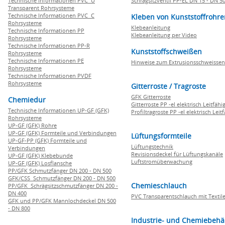
Technische Informationen PVC U
Schrägsitzventil PP-EL DN 15 - DN 5
Transparent Rohrsysteme
Technische Informationen PVC C
Kleben von Kunststoffrohre
Rohrsysteme
Klebeanleitung
Technische Informationen PP
Klebeanleitung per Video
Rohrsysteme
Technische Informationen PP-R
Kunststoffschweißen
Rohrsysteme
Technische Informationen PE
Hinweise zum Extrusionsschweissen
Rohrsysteme
Technische Informationen PVDF
Rohrsysteme
Gitterroste / Tragroste
GFK Gitterroste
Chemiedur
Gitterroste PP -el elektrisch Leitfähi
Technische Informationen UP-GF (GFK)
Profiltragroste PP -el elektrisch Leit
Rohrsysteme
UP-GF (GFK) Rohre
UP-GF (GFK) Formteile und Verbindungen
Lüftungsformteile
UP-GF-PP (GFK) Formteile und
Lüftungstechnik
Verbindungen
Revisionsdeckel für Lüftungskanäle
UP-GF (GFK) Klebebunde
Luftstromüberwachung
UP-GF (GFK) Losflansche
PP/GFK Schmutzfänger DN 200 - DN 500
GFK/CSS Schmutzfänger DN 200 - DN 500
Chemieschlauch
PP/GFK Schrägsitzschmutzfänger DN 200 -
DN 400
PVC Transparentschlauch mit Textile
GFK und PP/GFK Mannlochdeckel DN 500
- DN 800
Industrie- und Chemiebehä