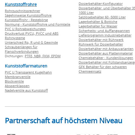
Dosierbehälter-Konfigurator
Kunststoffrohre
Dosierbehälter und Überbehälter 35
Rohrzuschnitssrechner
1000 Liter
Sägehinweise Kunststoffrohre
Salzlösebehälter 60 -5000 Liter
Kunststoffrohr - Restebörse
Lagerbehälter & Bottiche
Normung - Kunststoffrohre und Formteile
Lagerbehälter für Wasser
PVC U Rohrabweichungen
Sicherheits- und Auffangwannen
Druckverlust PVCU, PVCC und ABS
Lieferprogramm Industriebehälter
Rohrsysteme
Dosierbehälter mit Rührwerk
Unterschied Rp, R und G Gewinde
Rührwerk für Dosierbehälter
Schraubenlängen für
Dosierbehälter mit Anbauvarianten
Flanschverbindungen
Dosierbehälter aus Plattenmaterial
Dichtungen:
PTFE,
NBR,
FKM,
EPDM
Chemiebehälter - Kundenlösungen
Dosierbehälter mit Füllstandsanzei
Kunststoffarmaturen
GFK Behälter für den schweren
Chemieeinsatz
PVC U Transparent Kugelhahn
Membranventile
Blockventile
Absperrklappen
Nadelventile aus Kunststoff
Partnerschaft auf höchstem Niveau