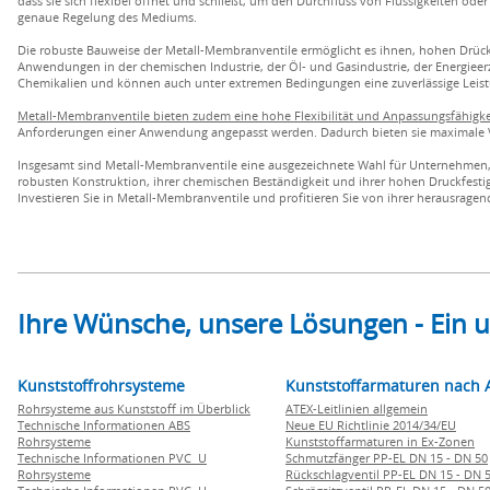
dass sie sich flexibel öffnet und schließt, um den Durchfluss von Flüssigkeiten od
genaue Regelung des Mediums.
Die robuste Bauweise der Metall-Membranventile ermöglicht es ihnen, hohen Drücken
Anwendungen in der chemischen Industrie, der Öl- und Gasindustrie, der Energiee
Chemikalien und können auch unter extremen Bedingungen eine zuverlässige Leist
Metall-Membranventile bieten zudem eine hohe Flexibilität und Anpassungsfähigke
Anforderungen einer Anwendung angepasst werden. Dadurch bieten sie maximale Viel
Insgesamt sind Metall-Membranventile eine ausgezeichnete Wahl für Unternehmen, di
robusten Konstruktion, ihrer chemischen Beständigkeit und ihrer hohen Druckfestig
Investieren Sie in Metall-Membranventile und profitieren Sie von ihrer herausragen
Ihre Wünsche, unsere Lösungen - Ein
Kunststoffrohrsysteme
Kunststoffarmaturen nach 
Rohrsysteme aus Kunststoff im Überblick
ATEX-Leitlinien allgemein
Technische Informationen ABS
Neue EU Richtlinie 2014/34/EU
Rohrsysteme
Kunststoffarmaturen in Ex-Zonen
Technische Informationen PVC U
Schmutzfänger PP-EL DN 15 - DN 50
Rohrsysteme
Rückschlagventil PP-EL DN 15 - DN 