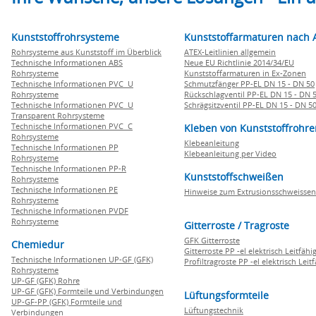
Kunststoffrohrsysteme
Kunststoffarmaturen nach 
Rohrsysteme aus Kunststoff im Überblick
ATEX-Leitlinien allgemein
Technische Informationen ABS
Neue EU Richtlinie 2014/34/EU
Rohrsysteme
Kunststoffarmaturen in Ex-Zonen
Technische Informationen PVC U
Schmutzfänger PP-EL DN 15 - DN 50
Rohrsysteme
Rückschlagventil PP-EL DN 15 - DN 
Technische Informationen PVC U
Schrägsitzventil PP-EL DN 15 - DN 5
Transparent Rohrsysteme
Technische Informationen PVC C
Kleben von Kunststoffrohre
Rohrsysteme
Klebeanleitung
Technische Informationen PP
Klebeanleitung per Video
Rohrsysteme
Technische Informationen PP-R
Kunststoffschweißen
Rohrsysteme
Technische Informationen PE
Hinweise zum Extrusionsschweissen
Rohrsysteme
Technische Informationen PVDF
Rohrsysteme
Gitterroste / Tragroste
GFK Gitterroste
Chemiedur
Gitterroste PP -el elektrisch Leitfähi
Technische Informationen UP-GF (GFK)
Profiltragroste PP -el elektrisch Leit
Rohrsysteme
UP-GF (GFK) Rohre
UP-GF (GFK) Formteile und Verbindungen
Lüftungsformteile
UP-GF-PP (GFK) Formteile und
Lüftungstechnik
Verbindungen