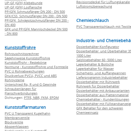
Revisionsdeckel für Lüftungskanäle
UP-GF (GFK) Klebebunde
Luftstromüberwachung
UP-GF (GFK) Losflansche
PP/GFK Schmutzfänger DN 200 - DN 500
GFK/CSS Schmutzfänger DN 200 - DN 500
Chemieschlauch
PP/GFK Schrägsitzschmutzfänger DN 200 -
DN 400
PVC Transparentschlauch mit Textile
GFK und PP/GFK Mannlochdeckel DN 500
- DN 800
Industrie- und Chemiebehä
Dosierbehälter-Konfigurator
Kunststoffrohre
Dosierbehälter und Überbehälter 35
Rohrzuschnitssrechner
1000 Liter
Sägehinweise Kunststoffrohre
Salzlösebehälter 60 -5000 Liter
Kunststoffrohr - Restebörse
Lagerbehälter & Bottiche
Normung - Kunststoffrohre und Formteile
Lagerbehälter für Wasser
PVC U Rohrabweichungen
Sicherheits- und Auffangwannen
Druckverlust PVCU, PVCC und ABS
Lieferprogramm Industriebehälter
Rohrsysteme
Dosierbehälter mit Rührwerk
Unterschied Rp, R und G Gewinde
Rührwerk für Dosierbehälter
Schraubenlängen für
Dosierbehälter mit Anbauvarianten
Flanschverbindungen
Dosierbehälter aus Plattenmaterial
Dichtungen:
PTFE,
NBR,
FKM,
EPDM
Chemiebehälter - Kundenlösungen
Dosierbehälter mit Füllstandsanzei
Kunststoffarmaturen
GFK Behälter für den schweren
Chemieeinsatz
PVC U Transparent Kugelhahn
Membranventile
Blockventile
Absperrklappen
Nadelventile aus Kunststoff