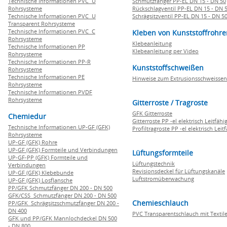
Technische Informationen PVC U
Schmutzfänger PP-EL DN 15 - DN 50
Rohrsysteme
Rückschlagventil PP-EL DN 15 - DN 
Technische Informationen PVC U
Schrägsitzventil PP-EL DN 15 - DN 5
Transparent Rohrsysteme
Technische Informationen PVC C
Kleben von Kunststoffrohre
Rohrsysteme
Klebeanleitung
Technische Informationen PP
Klebeanleitung per Video
Rohrsysteme
Technische Informationen PP-R
Kunststoffschweißen
Rohrsysteme
Technische Informationen PE
Hinweise zum Extrusionsschweissen
Rohrsysteme
Technische Informationen PVDF
Rohrsysteme
Gitterroste / Tragroste
GFK Gitterroste
Chemiedur
Gitterroste PP -el elektrisch Leitfähi
Technische Informationen UP-GF (GFK)
Profiltragroste PP -el elektrisch Leit
Rohrsysteme
UP-GF (GFK) Rohre
UP-GF (GFK) Formteile und Verbindungen
Lüftungsformteile
UP-GF-PP (GFK) Formteile und
Lüftungstechnik
Verbindungen
Revisionsdeckel für Lüftungskanäle
UP-GF (GFK) Klebebunde
Luftstromüberwachung
UP-GF (GFK) Losflansche
PP/GFK Schmutzfänger DN 200 - DN 500
GFK/CSS Schmutzfänger DN 200 - DN 500
Chemieschlauch
PP/GFK Schrägsitzschmutzfänger DN 200 -
DN 400
PVC Transparentschlauch mit Textile
GFK und PP/GFK Mannlochdeckel DN 500
- DN 800