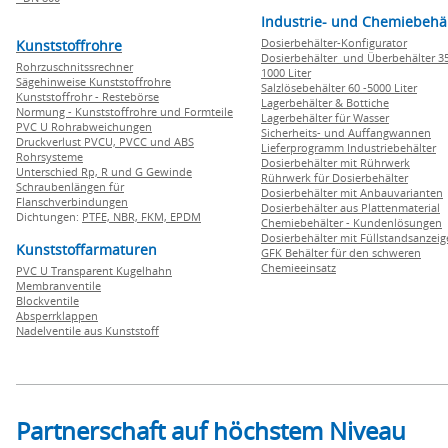
Industrie- und Chemiebehä
Dosierbehälter-Konfigurator
Kunststoffrohre
Dosierbehälter und Überbehälter 35
Rohrzuschnitssrechner
1000 Liter
Sägehinweise Kunststoffrohre
Salzlösebehälter 60 -5000 Liter
Kunststoffrohr - Restebörse
Lagerbehälter & Bottiche
Normung - Kunststoffrohre und Formteile
Lagerbehälter für Wasser
PVC U Rohrabweichungen
Sicherheits- und Auffangwannen
Druckverlust PVCU, PVCC und ABS
Lieferprogramm Industriebehälter
Rohrsysteme
Dosierbehälter mit Rührwerk
Unterschied Rp, R und G Gewinde
Rührwerk für Dosierbehälter
Schraubenlängen für
Dosierbehälter mit Anbauvarianten
Flanschverbindungen
Dosierbehälter aus Plattenmaterial
Dichtungen:
PTFE,
NBR,
FKM,
EPDM
Chemiebehälter - Kundenlösungen
Dosierbehälter mit Füllstandsanzei
Kunststoffarmaturen
GFK Behälter für den schweren
Chemieeinsatz
PVC U Transparent Kugelhahn
Membranventile
Blockventile
Absperrklappen
Nadelventile aus Kunststoff
Partnerschaft auf höchstem Niveau