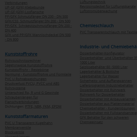
Lüftungstechnik
Verbindungen
Revisionsdeckel für Lüftungskanäle
UP-GF (GFK) Klebebunde
Luftstromüberwachung
UP-GF (GFK) Losflansche
PP/GFK Schmutzfänger DN 200 - DN 500
GFK/CSS Schmutzfänger DN 200 - DN 500
Chemieschlauch
PP/GFK Schrägsitzschmutzfänger DN 200 -
DN 400
PVC Transparentschlauch mit Textile
GFK und PP/GFK Mannlochdeckel DN 500
- DN 800
Industrie- und Chemiebehä
Dosierbehälter-Konfigurator
Kunststoffrohre
Dosierbehälter und Überbehälter 35
Rohrzuschnitssrechner
1000 Liter
Sägehinweise Kunststoffrohre
Salzlösebehälter 60 -5000 Liter
Kunststoffrohr - Restebörse
Lagerbehälter & Bottiche
Normung - Kunststoffrohre und Formteile
Lagerbehälter für Wasser
PVC U Rohrabweichungen
Sicherheits- und Auffangwannen
Druckverlust PVCU, PVCC und ABS
Lieferprogramm Industriebehälter
Rohrsysteme
Dosierbehälter mit Rührwerk
Unterschied Rp, R und G Gewinde
Rührwerk für Dosierbehälter
Schraubenlängen für
Dosierbehälter mit Anbauvarianten
Flanschverbindungen
Dosierbehälter aus Plattenmaterial
Dichtungen:
PTFE,
NBR,
FKM,
EPDM
Chemiebehälter - Kundenlösungen
Dosierbehälter mit Füllstandsanzei
Kunststoffarmaturen
GFK Behälter für den schweren
Chemieeinsatz
PVC U Transparent Kugelhahn
Membranventile
Blockventile
Absperrklappen