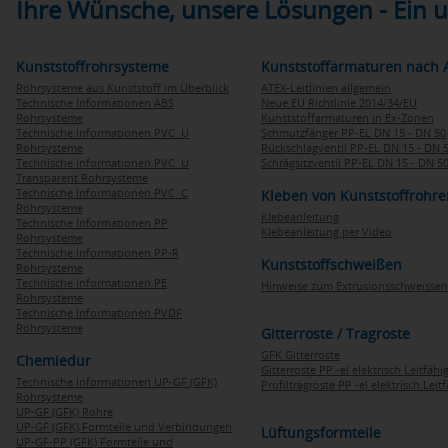
Ihre Wünsche, unsere Lösungen - Ein
Kunststoffrohrsysteme
Kunststoffarmaturen nach 
Rohrsysteme aus Kunststoff im Überblick
ATEX-Leitlinien allgemein
Technische Informationen ABS
Neue EU Richtlinie 2014/34/EU
Rohrsysteme
Kunststoffarmaturen in Ex-Zonen
Technische Informationen PVC U
Schmutzfänger PP-EL DN 15 - DN 50
Rohrsysteme
Rückschlagventil PP-EL DN 15 - DN 
Technische Informationen PVC U
Schrägsitzventil PP-EL DN 15 - DN 5
Transparent Rohrsysteme
Technische Informationen PVC C
Kleben von Kunststoffrohre
Rohrsysteme
Klebeanleitung
Technische Informationen PP
Klebeanleitung per Video
Rohrsysteme
Technische Informationen PP-R
Kunststoffschweißen
Rohrsysteme
Technische Informationen PE
Hinweise zum Extrusionsschweissen
Rohrsysteme
Technische Informationen PVDF
Rohrsysteme
Gitterroste / Tragroste
GFK Gitterroste
Chemiedur
Gitterroste PP -el elektrisch Leitfähi
Technische Informationen UP-GF (GFK)
Profiltragroste PP -el elektrisch Leit
Rohrsysteme
UP-GF (GFK) Rohre
UP-GF (GFK) Formteile und Verbindungen
Lüftungsformteile
UP-GF-PP (GFK) Formteile und