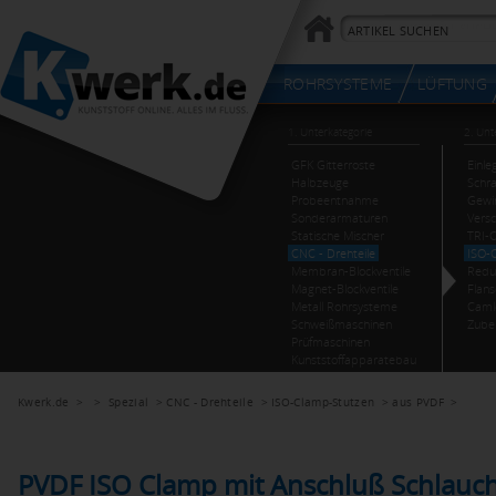
Kwerk.de
> >
Spezial
>
CNC - Drehteile
>
ISO-Clamp-Stutzen
>
aus PVDF
>
PVDF ISO Clamp mit Anschluß Schlauch