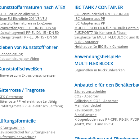
Kunststoffarmaturen nach ATEX
IBC TANK / CONTAINER
ATEX-Leitlinien allgemein
IBC Schraubdeckel DN 150/DN 200
Neue EU Richtlinie 2014/34/EU
IBC Adapter aus PE
Kunststoffarmaturen in Ex-Zonen
IBC Adapter aus PP
Schmutzfänger PP-EL DN 15 - DN 50
MULTI FLEX BLOCK für IBC Bulk Contain
Rückschlagventil PP-EL DN 15 - DN 50
FLEXPORT7 für Kanister & Fässer
Schrägsitzventil PP-EL DN 15 - DN 50
Sauglanze für MULTI FLEX BLOCK und I
Bulk Container
Heizhaube für IBC Bulk Container
Kleben von Kunststoffrohren
Klebeanleitung
Anwendungsbeispiele
Klebeanleitung per Video
MULTI FLEX BLOCK
Kunststoffschweißen
Legionellen in Rückkühlwerken
Hinweise zum Extrusionsschweissen
Anbauteile für den Behälterba
Gitterroste / Tragroste
Säuredunstscheider
CO2 - Absorber
GFK Gitterroste
Fallbeispiel CO2 - Absorber
itterroste PP -el elektrisch Leitfähig
Mannlochdeckel
rofiltragroste PP -el elektrisch Leitfähig
Revisionsstutzen
Blockflansche
Klöpperboden aus PP-CPK, PE-SK, PVDF
Lüftungsformteile
geätzt, PVC U und PVC-C
Lüftungstechnik
Revisionsdeckel für Lüftungskanäle
Luftstromüberwachung
Filtergehäuse und Filterkerzen