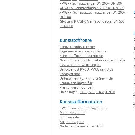
PP/GFK Schmutzfänger DN 200 - DN 500
GFK/CSS Schmutzfänger DN 200 - DN 500
PP/GFK Schrägsitzschmutzfänger DN 200 -
DN 400
GFK und PP/GFK Mannlochdeckel DN 500
- DN 800
Kunststoffrohre
Rohrzuschnitssrechner
1
Sägehinweise Kunststoffrohre
Kunststoffrohr - Restebörse
Normung - Kunststoffrohre und Formteile
PVC U Rohrabweichungen
Druckverlust PVCU, PVCC und ABS
Rohrsysteme
Unterschied Rp, R und G Gewinde
Schraubenlängen für
Flanschverbindungen
Dichtungen:
PTFE,
NBR,
FKM,
EPDM
Kunststoffarmaturen
PVC U Transparent Kugelhahn
Membranventile
Blockventile
Absperrklappen
Nadelventile aus Kunststoff