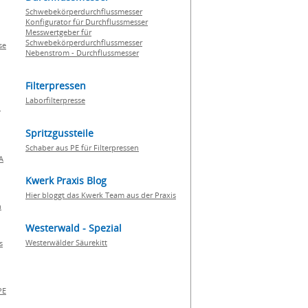
Schwebekörperdurchflussmesser
Konfigurator für Durchflussmesser
Messwertgeber für
Schwebekörperdurchflussmesser
se
Nebenstrom - Durchflussmesser
Filterpressen
Laborfilterpresse
n
Spritzgussteile
Schaber aus PE für Filterpressen
A
Kwerk Praxis Blog
Hier bloggt das Kwerk Team aus der Praxis
h
Westerwald - Spezial
Westerwälder Säurekitt
s
PE