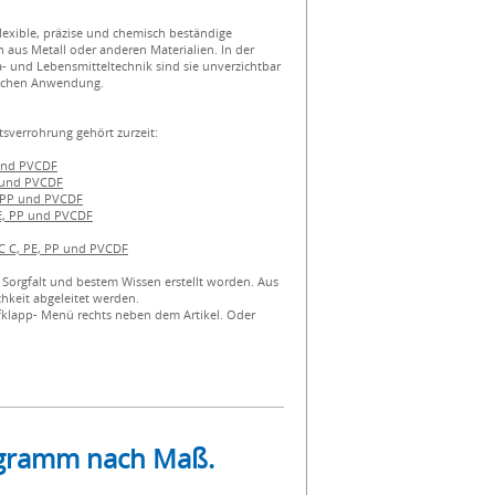
flexible, präzise und chemisch beständige
 aus Metall oder anderen Materialien. In der
 und Lebensmitteltechnik sind sie unverzichtbar
eichen Anwendung.
tsverrohrung gehört zurzeit:
 und PVCDF
P und PVCDF
, PP und PVCDF
E, PP und PVCDF
VC C, PE, PP und PVCDF
 Sorgfalt und bestem Wissen erstellt worden. Aus
hkeit abgeleitet werden.
fklapp- Menü rechts neben dem Artikel. Oder
rogramm nach Maß.