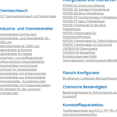
PENTEK 3G Slime Line Gehäuse
PENTEK 3G Standard Filtergehäuse
Chemieschlauch
PENTEK Big Blue Filtergehäuse
PVC Transparentschlauch mit Textileinlage
PENTEK PP Hochtemperatur Filtergehäu
PENTEK PP Natur Filtergehäuse
PENTEK Filterbeutel für Big Blue
Industrie- und Chemiebehälter
Filtergehäuse
PENTEK Filtereinsätze für
Dosierbehälter-Konfigurator
Oberflächenfiltration
Dosierbehälter und Überbehälter 35 –
PENTEK Filtereinsätze für Tiefenfiltratio
000 Liter
PENTEK Filtereinsätze mit Aktivkohle
Salzlösebehälter 60 -5000 Liter
CINTROPUR Filtersysteme
Lagerbehälter & Bottiche
CINTROPUR Wasserfilter
Lagerbehälter für Wasser
Enthärtungsanlage KAWK
Sicherheits- und Auffangwannen
Heizungswasser Umkehrosmose INDUW
Lieferprogramm Industriebehälter
Dosierbehälter mit Rührwerk
Rührwerk für Dosierbehälter
Flansch-Konfigurator
Dosierbehälter mit Anbauvarianten
Dosierbehälter aus Plattenmaterial
Blindflansch-Losflansch-Rechteckflansc
Chemiebehälter - Kundenlösungen
Dosierbehälter mit Füllstandsanzeigen
Chemische Beständigkeit
GFK Behälter für den schweren
Beständigkeitsliste für Rohrsystemen au
Chemieeinsatz
Kunststoff
Kunststoffapparatebau
Tropfenabscheider aus PVC U, PP, PPs, 
und Verbundwerkstoffen