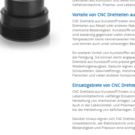
Drehteilen aus Kunststoff und deren Ei
Verfahrenstechnik, Pharma- und Lebensm
Vorteile von CNC Drehteilen au
CNC Drehteile aus Kunststoff bieten ei
Drehteilen aus Metall oder anderen Materi
chemische Beständigkeit. Kunststoffe w
sind beständig gegenüber vielen chemi
Temperaturen keine nennenswerten Verä
und können auch unter schwierigen Bed
Ein weiterer Vorteil von Kunststoffen als 
der Fertigung. Sie können leicht angepa
Drehteile aus Kunststoff sind präzise ge
Wiederholgenauigkeit. Dadurch eignen sie
Schraubteilen, Gewindefittings, Versch
Flanschen und vielen anderen Kompon
Einsatzgebiete von CNC Drehte
CNC Drehteile aus Kunststoff finden in
Lebensmitteltechnik vielfältige Einsatzm
Herstellung von chemischen Anlagen, L
Auch in der Lebensmittel- und Pharmain
bei der Herstellung von Abfüllanlagen,
Darüber hinaus eignen sich CNC Drehteil
Umwelttechnik, der Elektrotechnik und 
Beständigkeit und Präzision eine wichtig