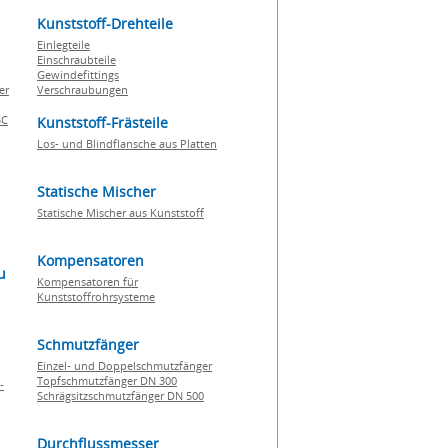
Kunststoff-Drehteile
Einlegteile
Einschraubteile
Gewindefittings
er
Verschraubungen
BC
Kunststoff-Frästeile
Los- und Blindflansche aus Platten
Statische Mischer
Statische Mischer aus Kunststoff
Kompensatoren
u
Kompensatoren für
Kunststoffrohrsysteme
Schmutzfänger
Einzel- und Doppelschmutzfänger
Topfschmutzfänger DN 300
-
Schrägsitzschmutzfänger DN 500
Durchflussmesser