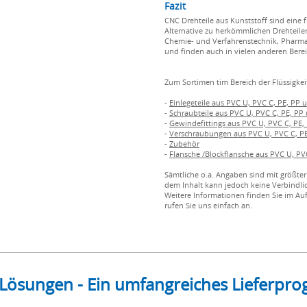
Fazit
CNC Drehteile aus Kunststoff sind eine 
Alternative zu herkömmlichen Drehteilen
Chemie- und Verfahrenstechnik, Pharma-
und finden auch in vielen anderen Ber
Zum Sortimen tim Bereich der Flüssigkei
-
Einlegeteile aus PVC U, PVC C, PE, PP
-
Schraubteile aus PVC U, PVC C, PE, P
-
Gewindefittings aus PVC U, PVC C, PE
-
Verschraubungen aus PVC U, PVC C, P
-
Zubehör
-
Flansche /Blockflansche aus PVC U, P
Sämtliche o.a. Angaben sind mit größter
dem Inhalt kann jedoch keine Verbindlic
Weitere Informationen finden Sie im Au
rufen Sie uns einfach an.
 Lösungen - Ein umfangreiches Lieferp