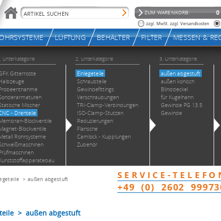
egeteile
>
außen abgestuft
teile > außen abgestuft