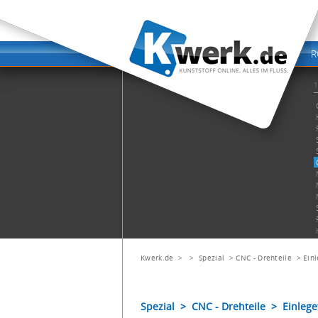
Kwerk.de
> >
Spezial
>
CNC - Drehteile
>
Einl
Spezial > CNC - Drehteile > Einlege