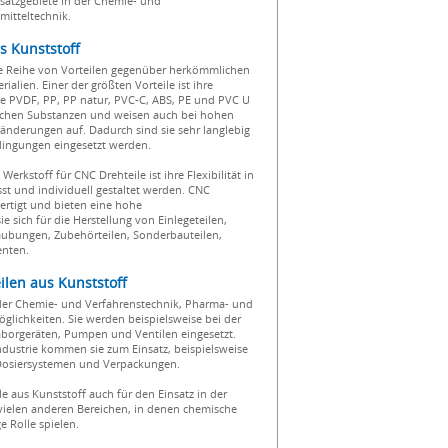
nsatzgebiete in der Chemie- und
itteltechnik.
s Kunststoff
ne Reihe von Vorteilen gegenüber herkömmlichen
alien. Einer der größten Vorteile ist ihre
ie PVDF, PP, PP natur, PVC-C, ABS, PE und PVC U
schen Substanzen und weisen auch bei hohen
nderungen auf. Dadurch sind sie sehr langlebig
ingungen eingesetzt werden.
Werkstoff für CNC Drehteile ist ihre Flexibilität in
sst und individuell gestaltet werden. CNC
fertigt und bieten eine hohe
 sich für die Herstellung von Einlegeteilen,
raubungen, Zubehörteilen, Sonderbauteilen,
enten.
ilen aus Kunststoff
 der Chemie- und Verfahrenstechnik, Pharma- und
öglichkeiten. Sie werden beispielsweise bei der
aborgeräten, Pumpen und Ventilen eingesetzt.
dustrie kommen sie zum Einsatz, beispielsweise
 Dosiersystemen und Verpackungen.
e aus Kunststoff auch für den Einsatz in der
vielen anderen Bereichen, in denen chemische
e Rolle spielen.