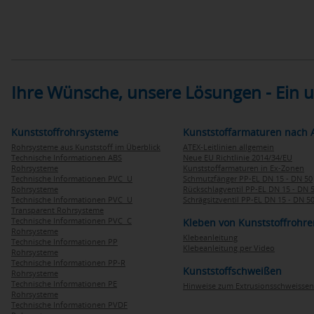
Ihre Wünsche, unsere Lösungen - Ein
Kunststoffrohrsysteme
Kunststoffarmaturen nach 
Rohrsysteme aus Kunststoff im Überblick
ATEX-Leitlinien allgemein
Technische Informationen ABS
Neue EU Richtlinie 2014/34/EU
Rohrsysteme
Kunststoffarmaturen in Ex-Zonen
Technische Informationen PVC U
Schmutzfänger PP-EL DN 15 - DN 50
Rohrsysteme
Rückschlagventil PP-EL DN 15 - DN 
Technische Informationen PVC U
Schrägsitzventil PP-EL DN 15 - DN 5
Transparent Rohrsysteme
Technische Informationen PVC C
Kleben von Kunststoffrohre
Rohrsysteme
Klebeanleitung
Technische Informationen PP
Klebeanleitung per Video
Rohrsysteme
Technische Informationen PP-R
Kunststoffschweißen
Rohrsysteme
Technische Informationen PE
Hinweise zum Extrusionsschweissen
Rohrsysteme
Technische Informationen PVDF