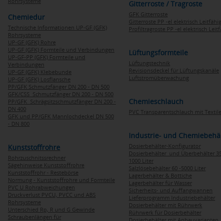
Rohrsysteme
Gitterroste / Tragroste
GFK Gitterroste
Chemiedur
Gitterroste PP -el elektrisch Leitfähi
Technische Informationen UP-GF (GFK)
Profiltragroste PP -el elektrisch Leit
Rohrsysteme
UP-GF (GFK) Rohre
UP-GF (GFK) Formteile und Verbindungen
Lüftungsformteile
UP-GF-PP (GFK) Formteile und
Lüftungstechnik
Verbindungen
Revisionsdeckel für Lüftungskanäle
UP-GF (GFK) Klebebunde
Luftstromüberwachung
UP-GF (GFK) Losflansche
PP/GFK Schmutzfänger DN 200 - DN 500
GFK/CSS Schmutzfänger DN 200 - DN 500
Chemieschlauch
PP/GFK Schrägsitzschmutzfänger DN 200 -
DN 400
PVC Transparentschlauch mit Textile
GFK und PP/GFK Mannlochdeckel DN 500
- DN 800
Industrie- und Chemiebehä
Dosierbehälter-Konfigurator
Kunststoffrohre
Dosierbehälter und Überbehälter 35
Rohrzuschnitssrechner
1000 Liter
Sägehinweise Kunststoffrohre
Salzlösebehälter 60 -5000 Liter
Kunststoffrohr - Restebörse
Lagerbehälter & Bottiche
Normung - Kunststoffrohre und Formteile
Lagerbehälter für Wasser
PVC U Rohrabweichungen
Sicherheits- und Auffangwannen
Druckverlust PVCU, PVCC und ABS
Lieferprogramm Industriebehälter
Rohrsysteme
Dosierbehälter mit Rührwerk
Unterschied Rp, R und G Gewinde
Rührwerk für Dosierbehälter
Schraubenlängen für
Dosierbehälter mit Anbauvarianten