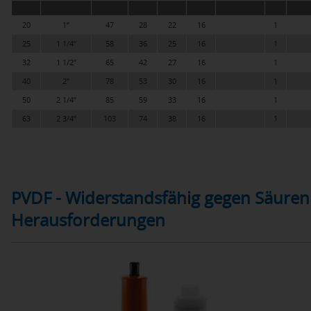
20
1”
47
28
22
16
1
25
1 1/4”
58
36
25
16
1
32
1 1/2”
65
42
27
16
1
40
2”
78
53
30
16
1
50
2 1/4”
85
59
33
16
1
63
2 3/4”
103
74
38
16
1
PVDF - Widerstandsfähig gegen Säuren
Herausforderungen