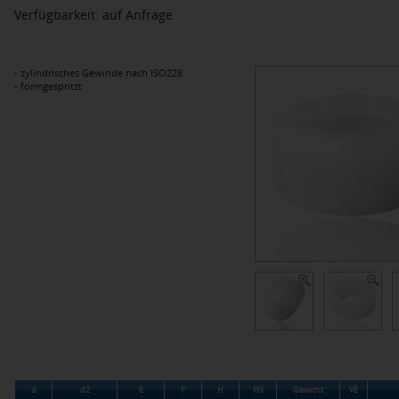
Verfügbarkeit: auf Anfrage
- zylindrisches Gewinde nach ISO228
- formgespritzt
d
d2
E
F
H
PN
Gewicht
VE