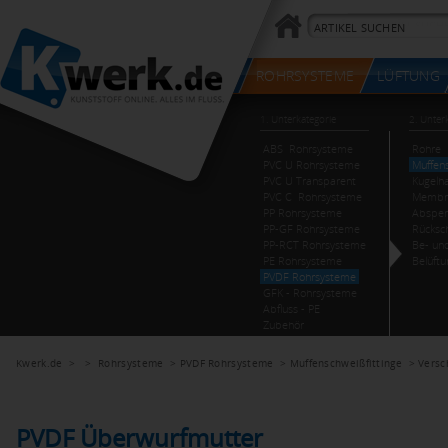
Kwerk.de
> >
Rohrsysteme
>
PVDF Rohrsysteme
>
Muffenschweißfittinge
>
Versc
PVDF Überwurfmutter