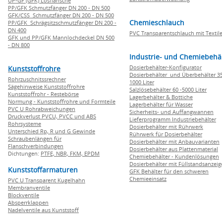
UP-GF (GFK) Losflansche
PP/GFK Schmutzfänger DN 200 - DN 500
GFK/CSS Schmutzfänger DN 200 - DN 500
Chemieschlauch
PP/GFK Schrägsitzschmutzfänger DN 200 -
DN 400
PVC Transparentschlauch mit Textile
GFK und PP/GFK Mannlochdeckel DN 500
- DN 800
Industrie- und Chemiebehä
Dosierbehälter-Konfigurator
Kunststoffrohre
Dosierbehälter und Überbehälter 35
Rohrzuschnitssrechner
1000 Liter
Sägehinweise Kunststoffrohre
Salzlösebehälter 60 -5000 Liter
Kunststoffrohr - Restebörse
Lagerbehälter & Bottiche
Normung - Kunststoffrohre und Formteile
Lagerbehälter für Wasser
PVC U Rohrabweichungen
Sicherheits- und Auffangwannen
Druckverlust PVCU, PVCC und ABS
Lieferprogramm Industriebehälter
Rohrsysteme
Dosierbehälter mit Rührwerk
Unterschied Rp, R und G Gewinde
Rührwerk für Dosierbehälter
Schraubenlängen für
Dosierbehälter mit Anbauvarianten
Flanschverbindungen
Dosierbehälter aus Plattenmaterial
Dichtungen:
PTFE,
NBR,
FKM,
EPDM
Chemiebehälter - Kundenlösungen
Dosierbehälter mit Füllstandsanzei
Kunststoffarmaturen
GFK Behälter für den schweren
Chemieeinsatz
PVC U Transparent Kugelhahn
Membranventile
Blockventile
Absperrklappen
Nadelventile aus Kunststoff