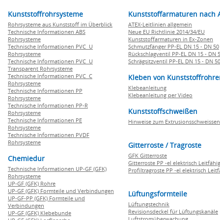
Kunststoffrohrsysteme
Kunststoffarmaturen nach 
Rohrsysteme aus Kunststoff im Überblick
ATEX-Leitlinien allgemein
Technische Informationen ABS
Neue EU Richtlinie 2014/34/EU
Rohrsysteme
Kunststoffarmaturen in Ex-Zonen
Technische Informationen PVC U
Schmutzfänger PP-EL DN 15 - DN 50
Rohrsysteme
Rückschlagventil PP-EL DN 15 - DN 
Technische Informationen PVC U
Schrägsitzventil PP-EL DN 15 - DN 5
Transparent Rohrsysteme
Technische Informationen PVC C
Kleben von Kunststoffrohre
Rohrsysteme
Klebeanleitung
Technische Informationen PP
Klebeanleitung per Video
Rohrsysteme
Technische Informationen PP-R
Kunststoffschweißen
Rohrsysteme
Technische Informationen PE
Hinweise zum Extrusionsschweissen
Rohrsysteme
Technische Informationen PVDF
Rohrsysteme
Gitterroste / Tragroste
GFK Gitterroste
Chemiedur
Gitterroste PP -el elektrisch Leitfähi
Technische Informationen UP-GF (GFK)
Profiltragroste PP -el elektrisch Leit
Rohrsysteme
UP-GF (GFK) Rohre
UP-GF (GFK) Formteile und Verbindungen
Lüftungsformteile
UP-GF-PP (GFK) Formteile und
Lüftungstechnik
Verbindungen
Revisionsdeckel für Lüftungskanäle
UP-GF (GFK) Klebebunde
Luftstromüberwachung