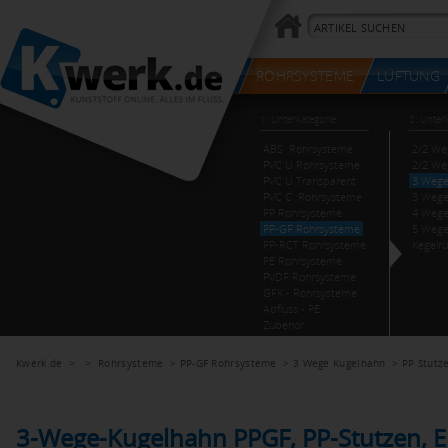
Kwerk.de
> >
Rohrsysteme
>
PP-GF Rohrsysteme
>
3 Wege Kugelhahn
>
PP Stutz
3-Wege-Kugelhahn PPGF, PP-Stutzen, 