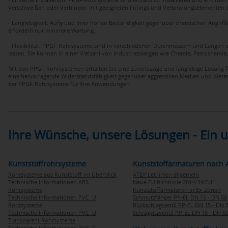
Verschweißen oder Verbinden mit geeigneten Fittings und Verbindungselementen ein
- Langlebigkeit: Aufgrund ihrer hohen Beständigkeit gegenüber chemischen Angrif
erfordern nur minimale Wartung.
- Flexibilität: PPGF-Rohrsysteme sind in verschiedenen Durchmessern und Längen e
lassen. Sie können in einer Vielzahl von Industriezweigen wie Chemie, Petrochemi
Mit den PPGF-Rohrsystemen erhalten Sie eine zuverlässige und langlebige Lösung 
eine hervorragende Widerstandsfähigkeit gegenüber aggressiven Medien und bietet gle
der PPGF-Rohrsysteme für Ihre Anwendungen.
Ihre Wünsche, unsere Lösungen - Ein
Kunststoffrohrsysteme
Kunststoffarmaturen nach 
Rohrsysteme aus Kunststoff im Überblick
ATEX-Leitlinien allgemein
Technische Informationen ABS
Neue EU Richtlinie 2014/34/EU
Rohrsysteme
Kunststoffarmaturen in Ex-Zonen
Technische Informationen PVC U
Schmutzfänger PP-EL DN 15 - DN 50
Rohrsysteme
Rückschlagventil PP-EL DN 15 - DN 
Technische Informationen PVC U
Schrägsitzventil PP-EL DN 15 - DN 5
Transparent Rohrsysteme
Technische Informationen PVC C