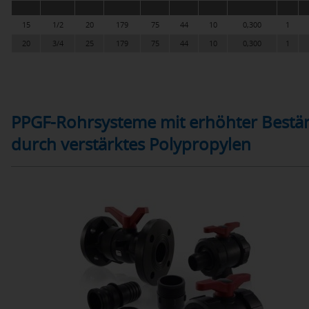
15
1/2
20
179
75
44
10
0,300
1
20
3/4
25
179
75
44
10
0,300
1
PPGF-Rohrsysteme mit erhöhter Bestän
durch verstärktes Polypropylen