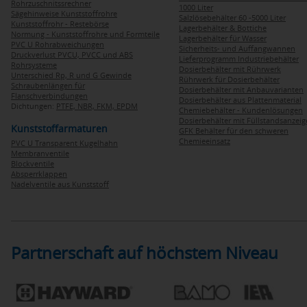
Rohrzuschnitssrechner
1000 Liter
Sägehinweise Kunststoffrohre
Salzlösebehälter 60 -5000 Liter
Kunststoffrohr - Restebörse
Lagerbehälter & Bottiche
Normung - Kunststoffrohre und Formteile
Lagerbehälter für Wasser
PVC U Rohrabweichungen
Sicherheits- und Auffangwannen
Druckverlust PVCU, PVCC und ABS
Lieferprogramm Industriebehälter
Rohrsysteme
Dosierbehälter mit Rührwerk
Unterschied Rp, R und G Gewinde
Rührwerk für Dosierbehälter
Schraubenlängen für
Dosierbehälter mit Anbauvarianten
Flanschverbindungen
Dosierbehälter aus Plattenmaterial
Dichtungen:
PTFE,
NBR,
FKM,
EPDM
Chemiebehälter - Kundenlösungen
Dosierbehälter mit Füllstandsanzei
Kunststoffarmaturen
GFK Behälter für den schweren
Chemieeinsatz
PVC U Transparent Kugelhahn
Membranventile
Blockventile
Absperrklappen
Nadelventile aus Kunststoff
Partnerschaft auf höchstem Niveau