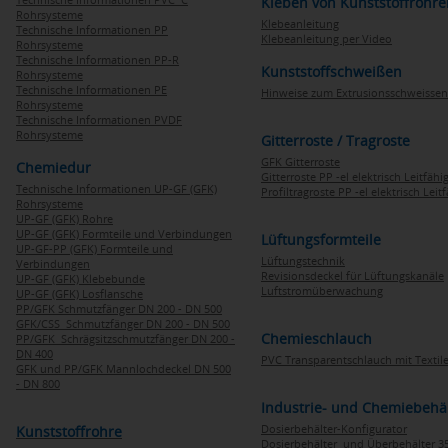
Kleben von Kunststoffrohre
Rohrsysteme
Klebeanleitung
Technische Informationen PP
Klebeanleitung per Video
Rohrsysteme
Technische Informationen PP-R
Kunststoffschweißen
Rohrsysteme
Technische Informationen PE
Hinweise zum Extrusionsschweissen
Rohrsysteme
Technische Informationen PVDF
Rohrsysteme
Gitterroste / Tragroste
GFK Gitterroste
Chemiedur
Gitterroste PP -el elektrisch Leitfähi
Technische Informationen UP-GF (GFK)
Profiltragroste PP -el elektrisch Leit
Rohrsysteme
UP-GF (GFK) Rohre
UP-GF (GFK) Formteile und Verbindungen
Lüftungsformteile
UP-GF-PP (GFK) Formteile und
Lüftungstechnik
Verbindungen
Revisionsdeckel für Lüftungskanäle
UP-GF (GFK) Klebebunde
Luftstromüberwachung
UP-GF (GFK) Losflansche
PP/GFK Schmutzfänger DN 200 - DN 500
GFK/CSS Schmutzfänger DN 200 - DN 500
Chemieschlauch
PP/GFK Schrägsitzschmutzfänger DN 200 -
DN 400
PVC Transparentschlauch mit Textile
GFK und PP/GFK Mannlochdeckel DN 500
- DN 800
Industrie- und Chemiebehä
Dosierbehälter-Konfigurator
Kunststoffrohre
Dosierbehälter und Überbehälter 35