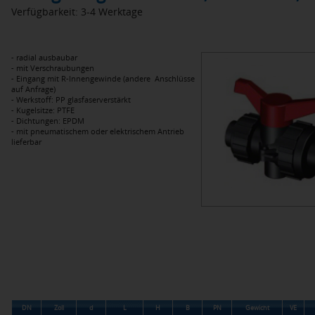
Verfügbarkeit: 3-4 Werktage
- radial ausbaubar
- mit Verschraubungen
- Eingang mit R-Innengewinde (andere Anschlüsse
auf Anfrage)
- Werkstoff: PP glasfaserverstärkt
- Kugelsitze: PTFE
- Dichtungen: EPDM
- mit pneumatischem oder elektrischem Antrieb
lieferbar
DN
Zoll
d
L
H
B
PN
Gewicht
VE