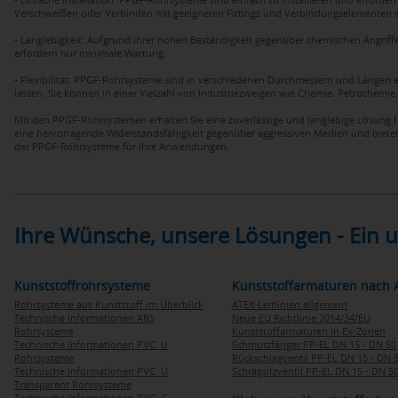
Verschweißen oder Verbinden mit geeigneten Fittings und Verbindungselementen ein
- Langlebigkeit: Aufgrund ihrer hohen Beständigkeit gegenüber chemischen Angrif
erfordern nur minimale Wartung.
- Flexibilität: PPGF-Rohrsysteme sind in verschiedenen Durchmessern und Längen e
lassen. Sie können in einer Vielzahl von Industriezweigen wie Chemie, Petrochemi
Mit den PPGF-Rohrsystemen erhalten Sie eine zuverlässige und langlebige Lösung 
eine hervorragende Widerstandsfähigkeit gegenüber aggressiven Medien und bietet gle
der PPGF-Rohrsysteme für Ihre Anwendungen.
Ihre Wünsche, unsere Lösungen - Ein
Kunststoffrohrsysteme
Kunststoffarmaturen nach 
Rohrsysteme aus Kunststoff im Überblick
ATEX-Leitlinien allgemein
Technische Informationen ABS
Neue EU Richtlinie 2014/34/EU
Rohrsysteme
Kunststoffarmaturen in Ex-Zonen
Technische Informationen PVC U
Schmutzfänger PP-EL DN 15 - DN 50
Rohrsysteme
Rückschlagventil PP-EL DN 15 - DN 
Technische Informationen PVC U
Schrägsitzventil PP-EL DN 15 - DN 5
Transparent Rohrsysteme
Technische Informationen PVC C