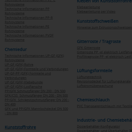
Kleben von Kunststoffrohre
Rohrsysteme
Klebeanleitung
Technische Informationen PP
Klebeanleitung per Video
Rohrsysteme
Technische Informationen PP-R
Kunststoffschweißen
Rohrsysteme
Technische Informationen PE
Hinweise zum Extrusionsschweissen
Rohrsysteme
Technische Informationen PVDF
Rohrsysteme
Gitterroste / Tragroste
GFK Gitterroste
Chemiedur
Gitterroste PP -el elektrisch Leitfähi
Technische Informationen UP-GF (GFK)
Profiltragroste PP -el elektrisch Leit
Rohrsysteme
UP-GF (GFK) Rohre
UP-GF (GFK) Formteile und Verbindungen
Lüftungsformteile
UP-GF-PP (GFK) Formteile und
Lüftungstechnik
Verbindungen
Revisionsdeckel für Lüftungskanäle
UP-GF (GFK) Klebebunde
Luftstromüberwachung
UP-GF (GFK) Losflansche
PP/GFK Schmutzfänger DN 200 - DN 500
GFK/CSS Schmutzfänger DN 200 - DN 500
Chemieschlauch
PP/GFK Schrägsitzschmutzfänger DN 200 -
DN 400
PVC Transparentschlauch mit Textile
GFK und PP/GFK Mannlochdeckel DN 500
- DN 800
Industrie- und Chemiebehä
Dosierbehälter-Konfigurator
Kunststoffrohre
Dosierbehälter und Überbehälter 35