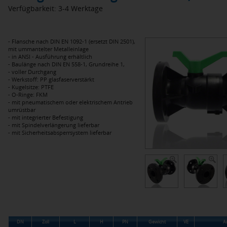
Verfügbarkeit: 3-4 Werktage
- Flansche nach DIN EN 1092-1 (ersetzt DIN 2501),
mit ummantelter Metalleinlage
- in ANSI - Ausführung erhältlich
- Baulänge nach DIN EN 558-1, Grundreihe 1,
- voller Durchgang
- Werkstoff: PP glasfaserverstärkt
- Kugelsitze: PTFE
- O-Ringe: FKM
- mit pneumatischem oder elektrischem Antrieb
umrüstbar
- mit integrierter Befestigung
- mit Spindelverlängerung lieferbar
- mit Sicherheitsabsperrsystem lieferbar
DN
Zoll
L
H
PN
Gewicht
VE
Ar