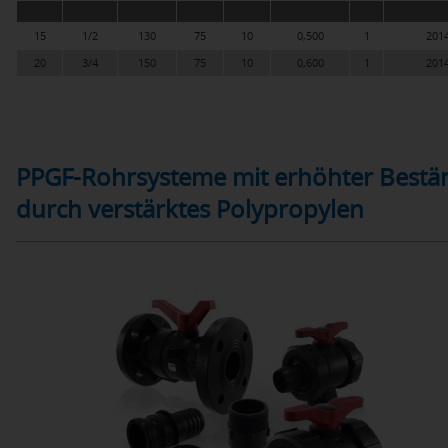
15
1/2
130
75
10
0,500
1
201
20
3/4
150
75
10
0,600
1
201
PPGF-Rohrsysteme mit erhöhter Bestän
durch verstärktes Polypropylen