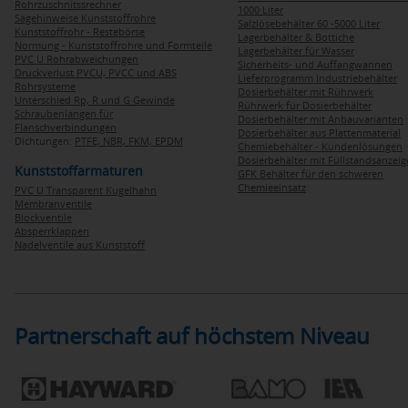
Rohrzuschnitssrechner
1000 Liter
Sägehinweise Kunststoffrohre
Salzlösebehälter 60 -5000 Liter
Kunststoffrohr - Restebörse
Lagerbehälter & Bottiche
Normung - Kunststoffrohre und Formteile
Lagerbehälter für Wasser
PVC U Rohrabweichungen
Sicherheits- und Auffangwannen
Druckverlust PVCU, PVCC und ABS
Lieferprogramm Industriebehälter
Rohrsysteme
Dosierbehälter mit Rührwerk
Unterschied Rp, R und G Gewinde
Rührwerk für Dosierbehälter
Schraubenlängen für
Dosierbehälter mit Anbauvarianten
Flanschverbindungen
Dosierbehälter aus Plattenmaterial
Dichtungen:
PTFE,
NBR,
FKM,
EPDM
Chemiebehälter - Kundenlösungen
Dosierbehälter mit Füllstandsanzei
Kunststoffarmaturen
GFK Behälter für den schweren
Chemieeinsatz
PVC U Transparent Kugelhahn
Membranventile
Blockventile
Absperrklappen
Nadelventile aus Kunststoff
Partnerschaft auf höchstem Niveau