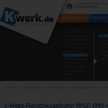
Kwerk.de
> >
Rohrsysteme
>
PP-GF Rohrsysteme
>
2/2 Wege Kugelhahn
>
Flansc
2-Wege-Flanschkugelhahn PPGF, FPM =