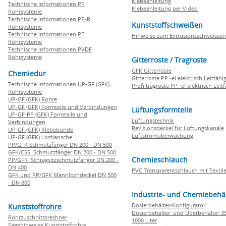
Klebeanleitung
Technische Informationen PP
Klebeanleitung per Video
Rohrsysteme
Technische Informationen PP-R
Kunststoffschweißen
Rohrsysteme
Technische Informationen PE
Hinweise zum Extrusionsschweissen
Rohrsysteme
Technische Informationen PVDF
Rohrsysteme
Gitterroste / Tragroste
GFK Gitterroste
Chemiedur
Gitterroste PP -el elektrisch Leitfähi
Technische Informationen UP-GF (GFK)
Profiltragroste PP -el elektrisch Leit
Rohrsysteme
UP-GF (GFK) Rohre
UP-GF (GFK) Formteile und Verbindungen
Lüftungsformteile
UP-GF-PP (GFK) Formteile und
Lüftungstechnik
Verbindungen
Revisionsdeckel für Lüftungskanäle
UP-GF (GFK) Klebebunde
Luftstromüberwachung
UP-GF (GFK) Losflansche
PP/GFK Schmutzfänger DN 200 - DN 500
GFK/CSS Schmutzfänger DN 200 - DN 500
Chemieschlauch
PP/GFK Schrägsitzschmutzfänger DN 200 -
DN 400
PVC Transparentschlauch mit Textile
GFK und PP/GFK Mannlochdeckel DN 500
- DN 800
Industrie- und Chemiebehä
Dosierbehälter-Konfigurator
Kunststoffrohre
Dosierbehälter und Überbehälter 35
Rohrzuschnitssrechner
1000 Liter
Sägehinweise Kunststoffrohre