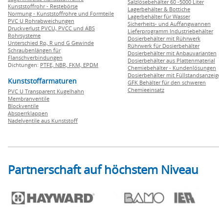
Salzlösebehälter 60 -5000 Liter
Kunststoffrohr - Restebörse
Lagerbehälter & Bottiche
Normung - Kunststoffrohre und Formteile
Lagerbehälter für Wasser
PVC U Rohrabweichungen
Sicherheits- und Auffangwannen
Druckverlust PVCU, PVCC und ABS
Lieferprogramm Industriebehälter
Rohrsysteme
Dosierbehälter mit Rührwerk
Unterschied Rp, R und G Gewinde
Rührwerk für Dosierbehälter
Schraubenlängen für
Dosierbehälter mit Anbauvarianten
Flanschverbindungen
Dosierbehälter aus Plattenmaterial
Dichtungen:
PTFE,
NBR,
FKM,
EPDM
Chemiebehälter - Kundenlösungen
Dosierbehälter mit Füllstandsanzei
Kunststoffarmaturen
GFK Behälter für den schweren
Chemieeinsatz
PVC U Transparent Kugelhahn
Membranventile
Blockventile
Absperrklappen
Nadelventile aus Kunststoff
Partnerschaft auf höchstem Niveau