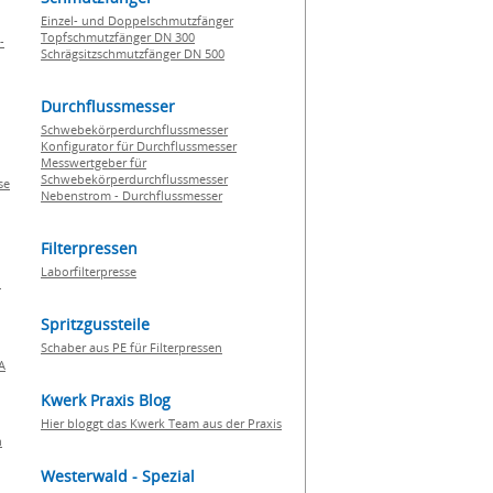
Einzel- und Doppelschmutzfänger
Topfschmutzfänger DN 300
-
Schrägsitzschmutzfänger DN 500
Durchflussmesser
Schwebekörperdurchflussmesser
Konfigurator für Durchflussmesser
Messwertgeber für
Schwebekörperdurchflussmesser
se
Nebenstrom - Durchflussmesser
Filterpressen
Laborfilterpresse
n
Spritzgussteile
Schaber aus PE für Filterpressen
A
Kwerk Praxis Blog
Hier bloggt das Kwerk Team aus der Praxis
h
Westerwald - Spezial