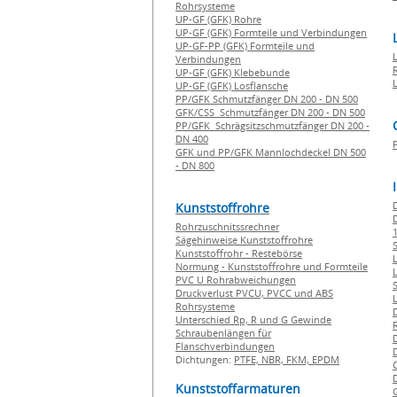
Rohrsysteme
UP-GF (GFK) Rohre
UP-GF (GFK) Formteile und Verbindungen
UP-GF-PP (GFK) Formteile und
Verbindungen
UP-GF (GFK) Klebebunde
UP-GF (GFK) Losflansche
PP/GFK Schmutzfänger DN 200 - DN 500
GFK/CSS Schmutzfänger DN 200 - DN 500
PP/GFK Schrägsitzschmutzfänger DN 200 -
DN 400
GFK und PP/GFK Mannlochdeckel DN 500
- DN 800
Kunststoffrohre
Rohrzuschnitssrechner
1
Sägehinweise Kunststoffrohre
Kunststoffrohr - Restebörse
Normung - Kunststoffrohre und Formteile
PVC U Rohrabweichungen
Druckverlust PVCU, PVCC und ABS
Rohrsysteme
Unterschied Rp, R und G Gewinde
Schraubenlängen für
Flanschverbindungen
Dichtungen:
PTFE,
NBR,
FKM,
EPDM
Kunststoffarmaturen