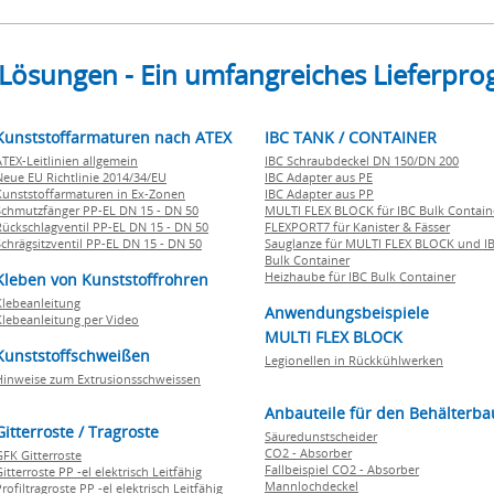
 Lösungen - Ein umfangreiches Lieferp
Kunststoffarmaturen nach ATEX
IBC TANK / CONTAINER
ATEX-Leitlinien allgemein
IBC Schraubdeckel DN 150/DN 200
Neue EU Richtlinie 2014/34/EU
IBC Adapter aus PE
Kunststoffarmaturen in Ex-Zonen
IBC Adapter aus PP
Schmutzfänger PP-EL DN 15 - DN 50
MULTI FLEX BLOCK für IBC Bulk Contain
Rückschlagventil PP-EL DN 15 - DN 50
FLEXPORT7 für Kanister & Fässer
Schrägsitzventil PP-EL DN 15 - DN 50
Sauglanze für MULTI FLEX BLOCK und I
Bulk Container
Heizhaube für IBC Bulk Container
Kleben von Kunststoffrohren
Klebeanleitung
Anwendungsbeispiele
Klebeanleitung per Video
MULTI FLEX BLOCK
Kunststoffschweißen
Legionellen in Rückkühlwerken
Hinweise zum Extrusionsschweissen
Anbauteile für den Behälterba
Gitterroste / Tragroste
Säuredunstscheider
CO2 - Absorber
GFK Gitterroste
Fallbeispiel CO2 - Absorber
itterroste PP -el elektrisch Leitfähig
Mannlochdeckel
rofiltragroste PP -el elektrisch Leitfähig