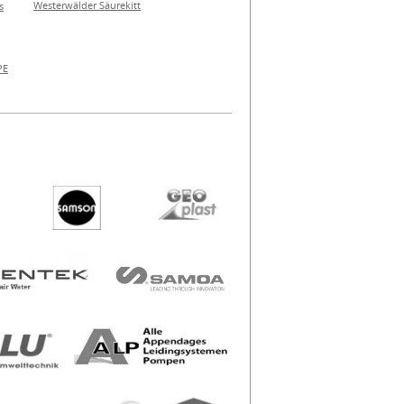
Westerwälder Säurekitt
s
PE