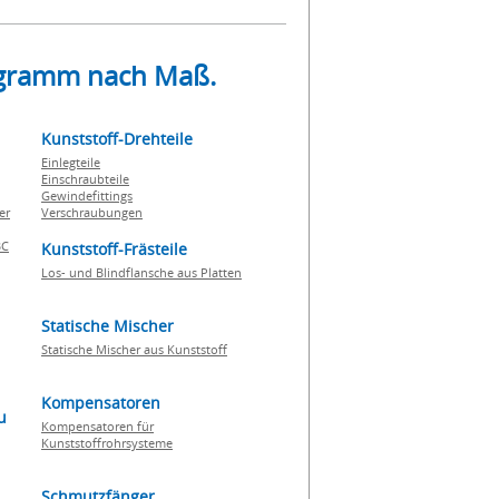
rogramm nach Maß.
Kunststoff-Drehteile
Einlegteile
Einschraubteile
Gewindefittings
er
Verschraubungen
BC
Kunststoff-Frästeile
Los- und Blindflansche aus Platten
Statische Mischer
Statische Mischer aus Kunststoff
Kompensatoren
u
Kompensatoren für
Kunststoffrohrsysteme
Schmutzfänger