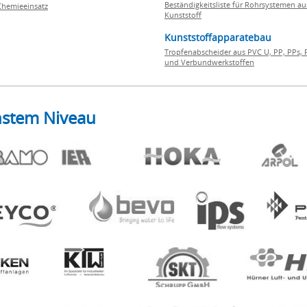
Beständigkeitsliste für Rohrsystemen au
Chemieeinsatz
Kunststoff
Kunststoffapparatebau
Tropfenabscheider aus PVC U, PP, PPs, 
und Verbundwerkstoffen
hstem Niveau