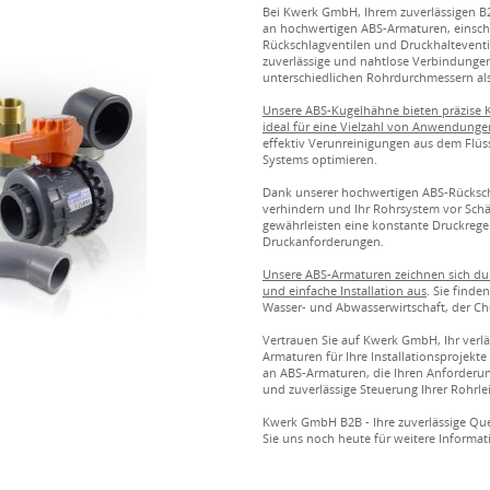
Bei Kwerk GmbH, Ihrem zuverlässigen B2
an hochwertigen ABS-Armaturen, einsch
Rückschlagventilen und Druckhaltevent
zuverlässige und nahtlose Verbindunge
unterschiedlichen Rohrdurchmessern als
Unsere ABS-Kugelhähne bieten präzise K
ideal für eine Vielzahl von Anwendunge
effektiv Verunreinigungen aus dem Flüssi
Systems optimieren.
Dank unserer hochwertigen ABS-Rücksch
verhindern und Ihr Rohrsystem vor Sch
gewährleisten eine konstante Druckregel
Druckanforderungen.
Unsere ABS-Armaturen zeichnen sich dur
und einfache Installation aus
. Sie find
Wasser- und Abwasserwirtschaft, der Ch
Vertrauen Sie auf Kwerk GmbH, Ihr verl
Armaturen für Ihre Installationsprojekte
an ABS-Armaturen, die Ihren Anforderun
und zuverlässige Steuerung Ihrer Rohrl
Kwerk GmbH B2B - Ihre zuverlässige Quel
Sie uns noch heute für weitere Informat