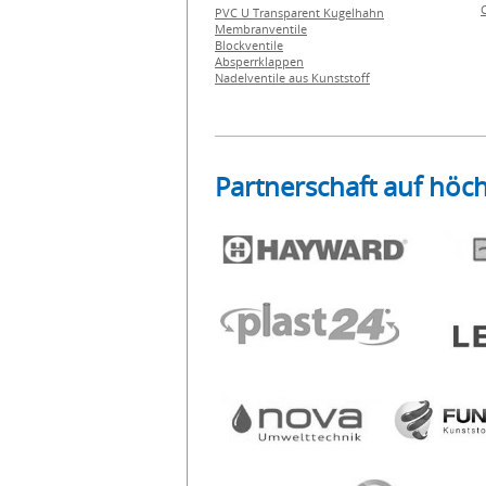
PVC U Transparent Kugelhahn
Membranventile
Blockventile
Absperrklappen
Nadelventile aus Kunststoff
Partnerschaft auf höc