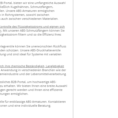
B-Portal, bieten wir eine umfangreiche Auswahl
ließlich Kugelhähnen, Schmutzfängern,
ilen. Unsere ABS-Armaturen ermöglichen
n in Rohrsystemen, sowohl zwischen
 auch zwischen verschiedenen Materialien.
ontrolle des Flüssigkeitsstroms und eignen sich
n
. Mit unseren ABS-Schmutzfängern können Sie
gkeitsstrom filtern und so die Effizienz Ihres
lagventile können Sie unerwünschten Rückfluss
äden schützen. Unsere ABS-Druckhalteventile
ung und sind ideal für Systeme mit variablen
ch ihre chemische Beständigkeit, Langlebigkeit
en Anwendung in verschiedenen Branchen wie der
emieindustrie und der Lebensmittelverarbeitung.
ässliches B2B-Portal, um hochwertige ABS-
 zu erhalten. Wir bieten Ihnen eine breite Auswahl
gen gerecht werden und Ihnen eine effiziente
eitungen ermöglichen.
le für erstklassige ABS-Armaturen. Kontaktieren
ionen und eine individuelle Beratung.