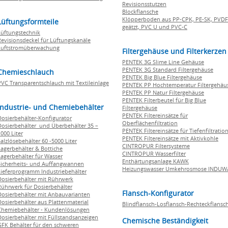
Revisionsstutzen
Blockflansche
Klöpperboden aus PP-CPK, PE-SK, PVDF
Lüftungsformteile
geätzt, PVC U und PVC-C
Lüftungstechnik
Revisionsdeckel für Lüftungskanäle
Luftstromüberwachung
Filtergehäuse und Filterkerzen
PENTEK 3G Slime Line Gehäuse
PENTEK 3G Standard Filtergehäuse
Chemieschlauch
PENTEK Big Blue Filtergehäuse
PVC Transparentschlauch mit Textileinlage
PENTEK PP Hochtemperatur Filtergehäu
PENTEK PP Natur Filtergehäuse
PENTEK Filterbeutel für Big Blue
Industrie- und Chemiebehälter
Filtergehäuse
PENTEK Filtereinsätze für
Dosierbehälter-Konfigurator
Oberflächenfiltration
Dosierbehälter und Überbehälter 35 –
PENTEK Filtereinsätze für Tiefenfiltratio
000 Liter
PENTEK Filtereinsätze mit Aktivkohle
Salzlösebehälter 60 -5000 Liter
CINTROPUR Filtersysteme
Lagerbehälter & Bottiche
CINTROPUR Wasserfilter
Lagerbehälter für Wasser
Enthärtungsanlage KAWK
Sicherheits- und Auffangwannen
Heizungswasser Umkehrosmose INDUW
Lieferprogramm Industriebehälter
Dosierbehälter mit Rührwerk
Rührwerk für Dosierbehälter
Flansch-Konfigurator
Dosierbehälter mit Anbauvarianten
Dosierbehälter aus Plattenmaterial
Blindflansch-Losflansch-Rechteckflansc
Chemiebehälter - Kundenlösungen
Dosierbehälter mit Füllstandsanzeigen
Chemische Beständigkeit
GFK Behälter für den schweren