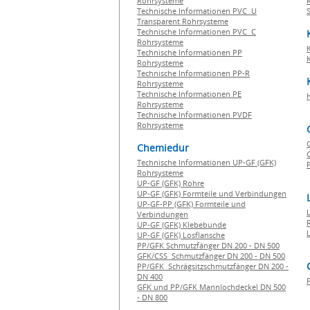
Rohrsysteme
Technische Informationen PVC U
Transparent Rohrsysteme
Technische Informationen PVC C
Rohrsysteme
Technische Informationen PP
Rohrsysteme
Technische Informationen PP-R
Rohrsysteme
Technische Informationen PE
Rohrsysteme
Technische Informationen PVDF
Rohrsysteme
Chemiedur
G
Technische Informationen UP-GF (GFK)
P
Rohrsysteme
UP-GF (GFK) Rohre
UP-GF (GFK) Formteile und Verbindungen
UP-GF-PP (GFK) Formteile und
Verbindungen
UP-GF (GFK) Klebebunde
UP-GF (GFK) Losflansche
PP/GFK Schmutzfänger DN 200 - DN 500
GFK/CSS Schmutzfänger DN 200 - DN 500
PP/GFK Schrägsitzschmutzfänger DN 200 -
DN 400
GFK und PP/GFK Mannlochdeckel DN 500
- DN 800