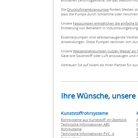
entstehen Zentrifugalkräfte, die das Medium m
Die
Druckluftmembranpumpe
fördert Medien du
dass die Pumpe durch Schlämme oder Verunreini
Unsere
Fasspumpen ermöglichen die einfache En
Entleerung von Behältern in Industrieumgebung
Exzenterpumpen sind selbstansaugende Verdräng
Anwendungen. Diese Pumpen zeichnen sich durch
Unsere
Wasserstrahlpumpen nutzen Wasser als
Gase wie Sauerstoff oder Luft anzusaugen und m
Vertrauen Sie auf kwerk als Ihren Partner für z
Ihre Wünsche, unsere
Kunststoffrohrsysteme
Rohrsysteme aus Kunststoff im Überblick
Technische Informationen ABS
Rohrsysteme
Technische Informationen PVC U