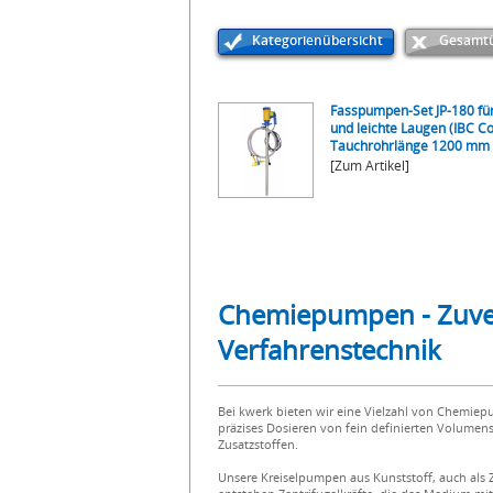
Kategorienübersicht
Gesamtü
Fasspumpen-Set JP-180 fü
und leichte Laugen (IBC Co
Tauchrohrlänge 1200 mm
[Zum Artikel]
Chemiepumpen - Zuver
Verfahrenstechnik
Bei kwerk bieten wir eine Vielzahl von Chemi
präzises Dosieren von fein definierten Volume
Zusatzstoffen.
Unsere Kreiselpumpen aus Kunststoff, auch als 