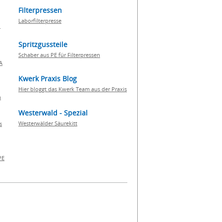
Filterpressen
Laborfilterpresse
n
Spritzgussteile
Schaber aus PE für Filterpressen
A
Kwerk Praxis Blog
Hier bloggt das Kwerk Team aus der Praxis
h
Westerwald - Spezial
Westerwälder Säurekitt
s
PE