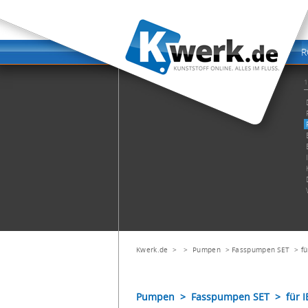
Kwerk.de
> >
Pumpen
>
Fasspumpen SET
>
fü
Pumpen > Fasspumpen SET > für IBC