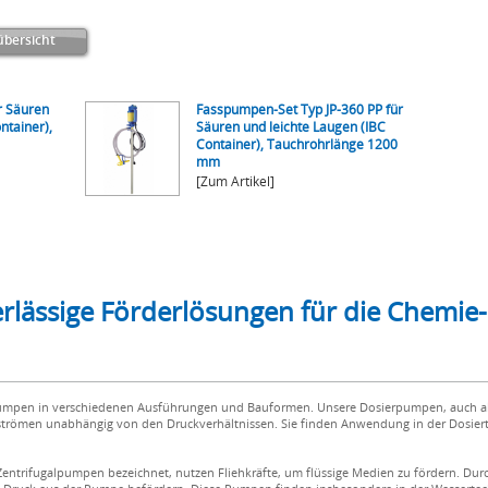
bersicht
r Säuren
Fasspumpen-Set Typ JP-360 PP für
ntainer),
Säuren und leichte Laugen (IBC
Container), Tauchrohrlänge 1200
mm
[Zum Artikel]
lässige Förderlösungen für die Chemie
epumpen in verschiedenen Ausführungen und Bauformen. Unsere Dosierpumpen, auch 
nströmen unabhängig von den Druckverhältnissen. Sie finden Anwendung in der Dosier
Zentrifugalpumpen bezeichnet, nutzen Fliehkräfte, um flüssige Medien zu fördern. D