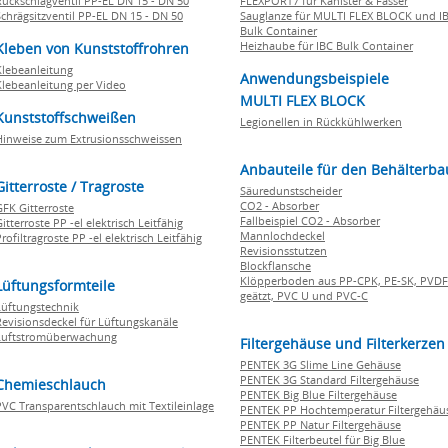
Rückschlagventil PP-EL DN 15 - DN 50
FLEXPORT7 für Kanister & Fässer
Schrägsitzventil PP-EL DN 15 - DN 50
Sauglanze für MULTI FLEX BLOCK und I
Bulk Container
Heizhaube für IBC Bulk Container
Kleben von Kunststoffrohren
Klebeanleitung
Anwendungsbeispiele
Klebeanleitung per Video
MULTI FLEX BLOCK
Kunststoffschweißen
Legionellen in Rückkühlwerken
Hinweise zum Extrusionsschweissen
Anbauteile für den Behälterba
Gitterroste / Tragroste
Säuredunstscheider
CO2 - Absorber
GFK Gitterroste
Fallbeispiel CO2 - Absorber
itterroste PP -el elektrisch Leitfähig
Mannlochdeckel
rofiltragroste PP -el elektrisch Leitfähig
Revisionsstutzen
Blockflansche
Klöpperboden aus PP-CPK, PE-SK, PVDF
Lüftungsformteile
geätzt, PVC U und PVC-C
Lüftungstechnik
Revisionsdeckel für Lüftungskanäle
Luftstromüberwachung
Filtergehäuse und Filterkerzen
PENTEK 3G Slime Line Gehäuse
PENTEK 3G Standard Filtergehäuse
Chemieschlauch
PENTEK Big Blue Filtergehäuse
PVC Transparentschlauch mit Textileinlage
PENTEK PP Hochtemperatur Filtergehäu
PENTEK PP Natur Filtergehäuse
PENTEK Filterbeutel für Big Blue