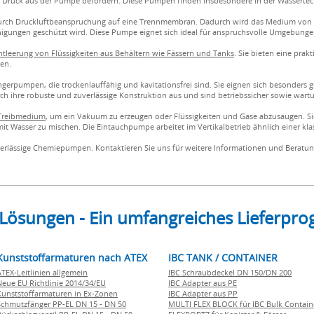
it Druck aus der Pumpe befördern. Diese Pumpen finden insbesondere in der Wassert
rch Druckluftbeanspruchung auf eine Trennmembran. Dadurch wird das Medium von de
gungen geschützt wird. Diese Pumpe eignet sich ideal für anspruchsvolle Umgebunge
tleerung von Flüssigkeiten aus Behältern wie Fässern und Tanks
. Sie bieten eine prak
en.
erpumpen, die trockenlauffähig und kavitationsfrei sind. Sie eignen sich besonders 
 ihre robuste und zuverlässige Konstruktion aus und sind betriebssicher sowie wart
 Treibmedium
, um ein Vakuum zu erzeugen oder Flüssigkeiten und Gase abzusaugen. S
it Wasser zu mischen. Die Eintauchpumpe arbeitet im Vertikalbetrieb ähnlich einer kl
uverlässige Chemiepumpen. Kontaktieren Sie uns für weitere Informationen und Beratun
 Lösungen - Ein umfangreiches Lieferp
Kunststoffarmaturen nach ATEX
IBC TANK / CONTAINER
ATEX-Leitlinien allgemein
IBC Schraubdeckel DN 150/DN 200
Neue EU Richtlinie 2014/34/EU
IBC Adapter aus PE
Kunststoffarmaturen in Ex-Zonen
IBC Adapter aus PP
Schmutzfänger PP-EL DN 15 - DN 50
MULTI FLEX BLOCK für IBC Bulk Contain