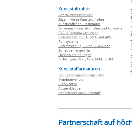
Kunststoffrohre
Rohrzuschnitssrechner
1
Sägehinweise Kunststoffrohre
Kunststoffrohr - Restebörse
Normung - Kunststoffrohre und Formteile
PVC U Rohrabweichungen
Druckverlust PVCU, PVCC und ABS
Rohrsysteme
Unterschied Rp, R und G Gewinde
Schraubenlängen für
Flanschverbindungen
Dichtungen:
PTFE,
NBR,
FKM,
EPDM
Kunststoffarmaturen
PVC U Transparent Kugelhahn
Membranventile
Blockventile
Absperrklappen
Nadelventile aus Kunststoff
Partnerschaft auf höc