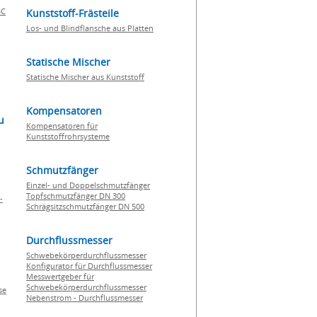
BC
Kunststoff-Frästeile
Los- und Blindflansche aus Platten
Statische Mischer
Statische Mischer aus Kunststoff
Kompensatoren
u
Kompensatoren für
Kunststoffrohrsysteme
Schmutzfänger
Einzel- und Doppelschmutzfänger
Topfschmutzfänger DN 300
-
Schrägsitzschmutzfänger DN 500
Durchflussmesser
Schwebekörperdurchflussmesser
Konfigurator für Durchflussmesser
Messwertgeber für
Schwebekörperdurchflussmesser
se
Nebenstrom - Durchflussmesser