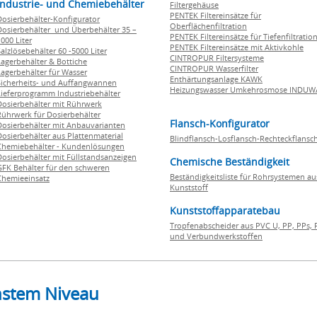
Industrie- und Chemiebehälter
Filtergehäuse
PENTEK Filtereinsätze für
Dosierbehälter-Konfigurator
Oberflächenfiltration
Dosierbehälter und Überbehälter 35 –
PENTEK Filtereinsätze für Tiefenfiltratio
000 Liter
PENTEK Filtereinsätze mit Aktivkohle
Salzlösebehälter 60 -5000 Liter
CINTROPUR Filtersysteme
Lagerbehälter & Bottiche
CINTROPUR Wasserfilter
Lagerbehälter für Wasser
Enthärtungsanlage KAWK
Sicherheits- und Auffangwannen
Heizungswasser Umkehrosmose INDUW
Lieferprogramm Industriebehälter
Dosierbehälter mit Rührwerk
Rührwerk für Dosierbehälter
Flansch-Konfigurator
Dosierbehälter mit Anbauvarianten
Dosierbehälter aus Plattenmaterial
Blindflansch-Losflansch-Rechteckflansc
Chemiebehälter - Kundenlösungen
Dosierbehälter mit Füllstandsanzeigen
Chemische Beständigkeit
GFK Behälter für den schweren
Beständigkeitsliste für Rohrsystemen au
Chemieeinsatz
Kunststoff
Kunststoffapparatebau
Tropfenabscheider aus PVC U, PP, PPs, 
und Verbundwerkstoffen
hstem Niveau