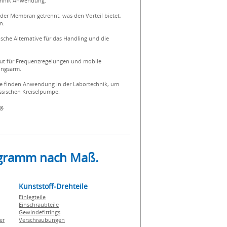
echnik Anwendung.
r Membran getrennt, was den Vorteil bietet,
n.
tische Alternative für das Handling und die
gut für Frequenzregelungen und mobile
ungsarm.
ie finden Anwendung in der Labortechnik, um
assischen Kreiselpumpe.
g.
rogramm nach Maß.
Kunststoff-Drehteile
Einlegteile
Einschraubteile
Gewindefittings
er
Verschraubungen