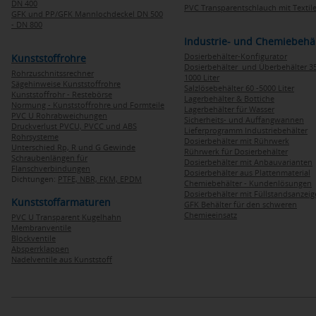
DN 400
PVC Transparentschlauch mit Textile
GFK und PP/GFK Mannlochdeckel DN 500
- DN 800
Industrie- und Chemiebehä
Dosierbehälter-Konfigurator
Kunststoffrohre
Dosierbehälter und Überbehälter 35
Rohrzuschnitssrechner
1000 Liter
Sägehinweise Kunststoffrohre
Salzlösebehälter 60 -5000 Liter
Kunststoffrohr - Restebörse
Lagerbehälter & Bottiche
Normung - Kunststoffrohre und Formteile
Lagerbehälter für Wasser
PVC U Rohrabweichungen
Sicherheits- und Auffangwannen
Druckverlust PVCU, PVCC und ABS
Lieferprogramm Industriebehälter
Rohrsysteme
Dosierbehälter mit Rührwerk
Unterschied Rp, R und G Gewinde
Rührwerk für Dosierbehälter
Schraubenlängen für
Dosierbehälter mit Anbauvarianten
Flanschverbindungen
Dosierbehälter aus Plattenmaterial
Dichtungen:
PTFE,
NBR,
FKM,
EPDM
Chemiebehälter - Kundenlösungen
Dosierbehälter mit Füllstandsanzei
Kunststoffarmaturen
GFK Behälter für den schweren
Chemieeinsatz
PVC U Transparent Kugelhahn
Membranventile
Blockventile
Absperrklappen
Nadelventile aus Kunststoff