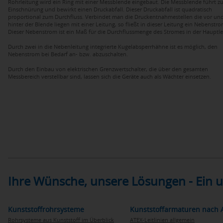
Rohrleitung wird ein Ring mit einer Messblende eingebaut. Die Messblende führt zu
Einschnürung und bewirkt einen Druckabfall. Dieser Druckabfall ist quadratisch
proportional zum Durchfluss. Verbindet man die Druckentnahmestellen die vor un
hinter der Blende liegen mit einer Leitung, so fließt in dieser Leitung ein Nebenstro
Dieser Nebenstrom ist ein Maß für die Durchflussmenge des Stromes in der Hauptle
Durch zwei in die Nebenleitung integrierte Kugelabsperrhähne ist es möglich, den
Nebenstrom bei Bedarf an- bzw. abzuschalten.
Durch den Einbau von elektrischen Grenzwertschalter, die über den gesamten
Messbereich verstellbar sind, lassen sich die Geräte auch als Wächter einsetzen.
Ihre Wünsche, unsere Lösungen - Ein
Kunststoffrohrsysteme
Kunststoffarmaturen nach 
Rohrsysteme aus Kunststoff im Überblick
ATEX-Leitlinien allgemein