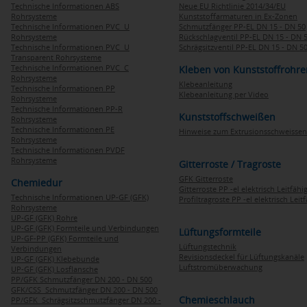
Technische Informationen ABS
Neue EU Richtlinie 2014/34/EU
Rohrsysteme
Kunststoffarmaturen in Ex-Zonen
Technische Informationen PVC U
Schmutzfänger PP-EL DN 15 - DN 50
Rohrsysteme
Rückschlagventil PP-EL DN 15 - DN 
Technische Informationen PVC U
Schrägsitzventil PP-EL DN 15 - DN 5
Transparent Rohrsysteme
Technische Informationen PVC C
Kleben von Kunststoffrohre
Rohrsysteme
Klebeanleitung
Technische Informationen PP
Klebeanleitung per Video
Rohrsysteme
Technische Informationen PP-R
Kunststoffschweißen
Rohrsysteme
Technische Informationen PE
Hinweise zum Extrusionsschweissen
Rohrsysteme
Technische Informationen PVDF
Rohrsysteme
Gitterroste / Tragroste
GFK Gitterroste
Chemiedur
Gitterroste PP -el elektrisch Leitfähi
Technische Informationen UP-GF (GFK)
Profiltragroste PP -el elektrisch Leit
Rohrsysteme
UP-GF (GFK) Rohre
UP-GF (GFK) Formteile und Verbindungen
Lüftungsformteile
UP-GF-PP (GFK) Formteile und
Lüftungstechnik
Verbindungen
Revisionsdeckel für Lüftungskanäle
UP-GF (GFK) Klebebunde
Luftstromüberwachung
UP-GF (GFK) Losflansche
PP/GFK Schmutzfänger DN 200 - DN 500
GFK/CSS Schmutzfänger DN 200 - DN 500
Chemieschlauch
PP/GFK Schrägsitzschmutzfänger DN 200 -