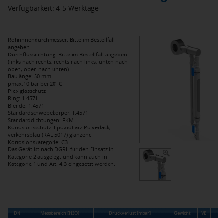
Verfügbarkeit: 4-5 Werktage
Rohrinnendurchmesser: Bitte im Bestellfall
angeben.
Durchflussrichtung: Bitte im Bestellfall angeben.
(links nach rechts, rechts nach links, unten nach
oben, oben nach unten)
Baulänge: 50 mm
pmax:10 bar bei 20° C
Plexiglasschutz
Ring: 1.4571
Blende: 1.4571
Standardschwebekörper: 1.4571
Standarddichtungen: FKM
Korrosionsschutz: Epoxidharz Pulverlack,
verkehrsblau (RAL 5017) glänzend
Korrosionskategorie: C3
Das Gerät ist nach DGRL für den Einsatz in
Kategorie 2 ausgelegt und kann auch in
Kategorie 1 und Art. 4.3 eingesetzt werden.
DN
Messbereich [H2O]
Druckverlust [mbar]
Gewicht
VE