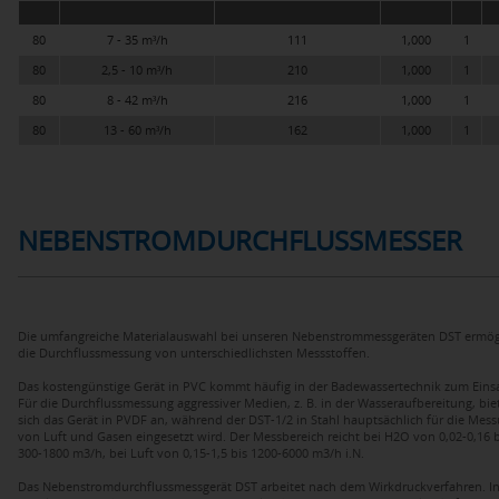
80
7 - 35 m³/h
111
1,000
1
80
2,5 - 10 m³/h
210
1,000
1
80
8 - 42 m³/h
216
1,000
1
80
13 - 60 m³/h
162
1,000
1
NEBENSTROMDURCHFLUSSMESSER
Die umfangreiche Materialauswahl bei unseren Nebenstrommessgeräten DST ermög
die Durchflussmessung von unterschiedlichsten Messstoffen.
Das kostengünstige Gerät in PVC kommt häufig in der Badewassertechnik zum Einsa
Für die Durchflussmessung aggressiver Medien, z. B. in der Wasseraufbereitung, bie
sich das Gerät in PVDF an, während der DST-1/2 in Stahl hauptsächlich für die Mes
von Luft und Gasen eingesetzt wird. Der Messbereich reicht bei H2O von 0,02-0,16 b
300-1800 m3/h, bei Luft von 0,15-1,5 bis 1200-6000 m3/h i.N.
Das Nebenstromdurchflussmessgerät DST arbeitet nach dem Wirkdruckverfahren. In