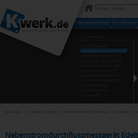
Kwerk.de
> >
Messen & Regeln
>
Nebenstromdurchflussmesser
>
für Wasser
>
E
Nebenstromdurchflussmessgerät Edel