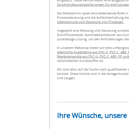
eingesetzt. Diese Ventile bieten eine ausgezei
Druckminderungsventile sorgen für eine konsta
Die Messtechnik spielt eine bedeutende Rolle i
Prozesssteuerung und die Aufrechterhaltung der
Überwachung und Steuerung von Prozessen.
Insgesamt sind Messung und Steuerung unverzich
Durchflussmesser, Automatikarmaturen aus Kuns
zuverlässige Lösung, um den Anforderungen der
In unserem Webshop bieten wir eine umfangrei
elektrische Kugelhähne aus PVC-U, PVC-C, ABS,
Membranventile aus PVC-U, PVC-C, ABS, PP und 
verschiedenen Kunststoffen an.
Wir sind aktiv auf der Suche nach qualifiziert
können. Diese Ventile sind in der Anlagenkonst
und Laugen.
Ihre Wünsche, unsere