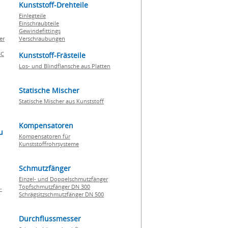
Kunststoff-Drehteile
Einlegteile
Einschraubteile
Gewindefittings
er
Verschraubungen
BC
Kunststoff-Frästeile
Los- und Blindflansche aus Platten
Statische Mischer
Statische Mischer aus Kunststoff
Kompensatoren
u
Kompensatoren für
Kunststoffrohrsysteme
Schmutzfänger
Einzel- und Doppelschmutzfänger
Topfschmutzfänger DN 300
-
Schrägsitzschmutzfänger DN 500
Durchflussmesser