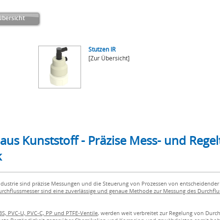
bersicht
Stutzen IR
[Zur Übersicht]
us Kunststoff - Präzise Mess- und Regel
k
dustrie sind präzise Messungen und die Steuerung von Prozessen von entscheidender 
chflussmesser sind eine zuverlässige und genaue Methode zur Messung des Durchflu
BS, PVC-U, PVC-C, PP und PTFE-Ventile
, werden weit verbreitet zur Regelung von Durc