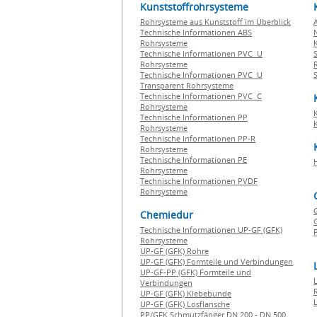
Kunststoffrohrsysteme
Rohrsysteme aus Kunststoff im Überblick
Technische Informationen ABS
Rohrsysteme
Technische Informationen PVC U
Rohrsysteme
Technische Informationen PVC U
Transparent Rohrsysteme
Technische Informationen PVC C
Rohrsysteme
Technische Informationen PP
Rohrsysteme
Technische Informationen PP-R
Rohrsysteme
Technische Informationen PE
Rohrsysteme
Technische Informationen PVDF
Rohrsysteme
Chemiedur
G
Technische Informationen UP-GF (GFK)
P
Rohrsysteme
UP-GF (GFK) Rohre
UP-GF (GFK) Formteile und Verbindungen
UP-GF-PP (GFK) Formteile und
Verbindungen
UP-GF (GFK) Klebebunde
UP-GF (GFK) Losflansche
PP/GFK Schmutzfänger DN 200 - DN 500