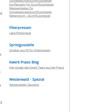
Schwebekörperdurchflussmesser
Konfigurator für Durchflussmesser
Messwertgeber für
Schwebekörperdurchflussmesser
se
Nebenstrom - Durchflussmesser
Filterpressen
Laborfilterpresse
n
Spritzgussteile
Schaber aus PE für Filterpressen
A
Kwerk Praxis Blog
Hier bloggt das Kwerk Team aus der Praxis
h
Westerwald - Spezial
Westerwälder Säurekitt
s
PE