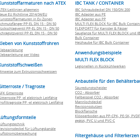
Kunststoffarmaturen nach ATEX
IBC TANK / CONTAINER
ATEX-Leitlinien allgemein
IBC Schraubdeckel DN 150/DN 200
Neue EU Richtlinie 2014/34/EU
IBC Adapter aus PE
Kunststoffarmaturen in Ex-Zonen
IBC Adapter aus PP
Schmutzfänger PP-EL DN 15 - DN 50
MULTI FLEX BLOCK für IBC Bulk Contain
Rückschlagventil PP-EL DN 15 - DN 50
FLEXPORT7 für Kanister & Fässer
Schrägsitzventil PP-EL DN 15 - DN 50
Sauglanze für MULTI FLEX BLOCK und I
Bulk Container
Heizhaube für IBC Bulk Container
Kleben von Kunststoffrohren
Klebeanleitung
Anwendungsbeispiele
Klebeanleitung per Video
MULTI FLEX BLOCK
Kunststoffschweißen
Legionellen in Rückkühlwerken
Hinweise zum Extrusionsschweissen
Anbauteile für den Behälterba
Gitterroste / Tragroste
Säuredunstscheider
CO2 - Absorber
GFK Gitterroste
Fallbeispiel CO2 - Absorber
itterroste PP -el elektrisch Leitfähig
Mannlochdeckel
rofiltragroste PP -el elektrisch Leitfähig
Revisionsstutzen
Blockflansche
Klöpperboden aus PP-CPK, PE-SK, PVDF
Lüftungsformteile
geätzt, PVC U und PVC-C
Lüftungstechnik
Revisionsdeckel für Lüftungskanäle
Luftstromüberwachung
Filtergehäuse und Filterkerzen