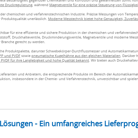
chnete Beständigkeit gegenüber Chemikalien und Korrosion und gewährleisten somit hoh
nte Druckregulierung
, während
Magnetventile für eine präzise Steuerung von Flüssigk
n der chemischen und verfahrenstechnischen Industrie. Präzise Messungen von Temperat
 Produktqualität unerlässlich.
Moderne Messtechnik bietet hohe Genauigkeit, Zuverläss
tbar für eine effiziente und sichere Produktion in der chemischen und verfahrenstec
tstoff, Druckhalteventile, Druckminderungsventile, Magnetventile und moderne Messt
 Branche gerecht zu werden.
che Produktpalette, darunter Schwebekörper-Durchflussmesser und Automatikarmature
 PP und PVDF
sowie
pneumatische Kugelhähne aus den gleichen Materialien
. Darüber 
PVDF für ihre Langlebigkeit und hohe Qualität bekannt
. Wir bieten auch Druckehalte
en Lieferanten und Anbietern, die entsprechende Produkte im Bereich der Automatikarm
ruktion, insbesondere in der Chemie- und Verfahrenstechnik, unverzichtbar und spiele
 Lösungen - Ein umfangreiches Lieferp