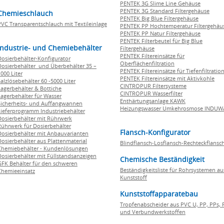
PENTEK 3G Slime Line Gehäuse
PENTEK 3G Standard Filtergehäuse
Chemieschlauch
PENTEK Big Blue Filtergehäuse
PVC Transparentschlauch mit Textileinlage
PENTEK PP Hochtemperatur Filtergehäu
PENTEK PP Natur Filtergehäuse
PENTEK Filterbeutel für Big Blue
Industrie- und Chemiebehälter
Filtergehäuse
PENTEK Filtereinsätze für
Dosierbehälter-Konfigurator
Oberflächenfiltration
Dosierbehälter und Überbehälter 35 –
PENTEK Filtereinsätze für Tiefenfiltratio
000 Liter
PENTEK Filtereinsätze mit Aktivkohle
Salzlösebehälter 60 -5000 Liter
CINTROPUR Filtersysteme
Lagerbehälter & Bottiche
CINTROPUR Wasserfilter
Lagerbehälter für Wasser
Enthärtungsanlage KAWK
Sicherheits- und Auffangwannen
Heizungswasser Umkehrosmose INDUW
Lieferprogramm Industriebehälter
Dosierbehälter mit Rührwerk
Rührwerk für Dosierbehälter
Flansch-Konfigurator
Dosierbehälter mit Anbauvarianten
Dosierbehälter aus Plattenmaterial
Blindflansch-Losflansch-Rechteckflansc
Chemiebehälter - Kundenlösungen
Dosierbehälter mit Füllstandsanzeigen
Chemische Beständigkeit
GFK Behälter für den schweren
Beständigkeitsliste für Rohrsystemen au
Chemieeinsatz
Kunststoff
Kunststoffapparatebau
Tropfenabscheider aus PVC U, PP, PPs, 
und Verbundwerkstoffen