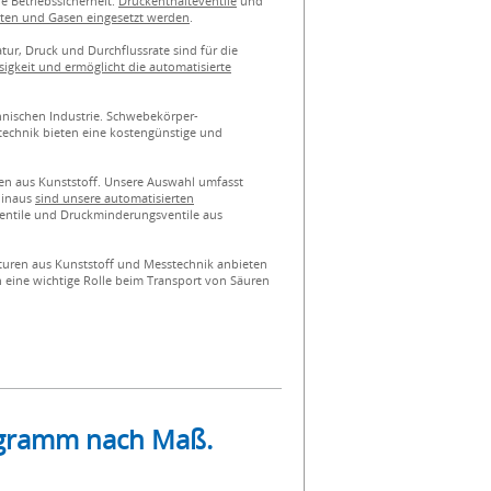
e Betriebssicherheit.
Druckenthalteventile
und
eiten und Gasen eingesetzt werden
.
ur, Druck und Durchflussrate sind für die
igkeit und ermöglicht die automatisierte
hnischen Industrie. Schwebekörper-
echnik bieten eine kostengünstige und
n aus Kunststoff. Unsere Auswahl umfasst
hinaus
sind unsere automatisierten
ventile und Druckminderungsventile aus
aturen aus Kunststoff und Messtechnik anbieten
n eine wichtige Rolle beim Transport von Säuren
rogramm nach Maß.