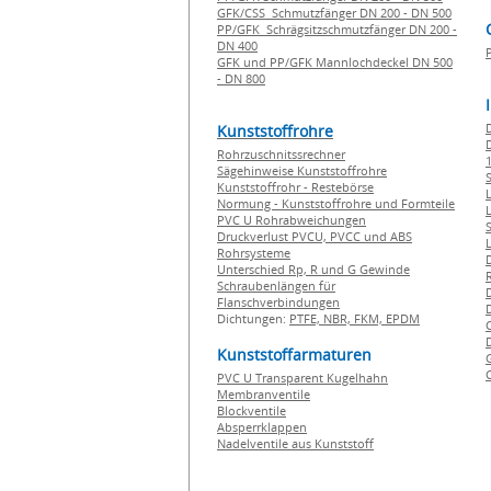
GFK/CSS Schmutzfänger DN 200 - DN 500
PP/GFK Schrägsitzschmutzfänger DN 200 -
DN 400
GFK und PP/GFK Mannlochdeckel DN 500
- DN 800
Kunststoffrohre
Rohrzuschnitssrechner
1
Sägehinweise Kunststoffrohre
Kunststoffrohr - Restebörse
Normung - Kunststoffrohre und Formteile
PVC U Rohrabweichungen
Druckverlust PVCU, PVCC und ABS
Rohrsysteme
Unterschied Rp, R und G Gewinde
Schraubenlängen für
Flanschverbindungen
Dichtungen:
PTFE,
NBR,
FKM,
EPDM
Kunststoffarmaturen
PVC U Transparent Kugelhahn
Membranventile
Blockventile
Absperrklappen
Nadelventile aus Kunststoff