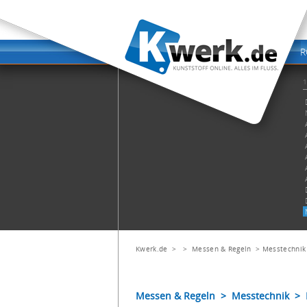
Kwerk.de
> >
Messen & Regeln
>
Messtechnik
Messen & Regeln > Messtechnik > 