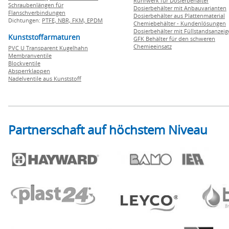
Rührwerk für Dosierbehälter
Schraubenlängen für
Dosierbehälter mit Anbauvarianten
Flanschverbindungen
Dosierbehälter aus Plattenmaterial
Dichtungen:
PTFE,
NBR,
FKM,
EPDM
Chemiebehälter - Kundenlösungen
Dosierbehälter mit Füllstandsanzei
Kunststoffarmaturen
GFK Behälter für den schweren
Chemieeinsatz
PVC U Transparent Kugelhahn
Membranventile
Blockventile
Absperrklappen
Nadelventile aus Kunststoff
Partnerschaft auf höchstem Niveau