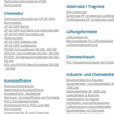
Technische Informationen PVDF
Rohrsysteme
Gitterroste / Tragroste
GFK Gitterroste
Chemiedur
Gitterroste PP -el elektrisch Leitfähi
Technische Informationen UP-GF (GFK)
Profiltragroste PP -el elektrisch Leit
Rohrsysteme
UP-GF (GFK) Rohre
UP-GF (GFK) Formteile und Verbindungen
Lüftungsformteile
UP-GF-PP (GFK) Formteile und
Lüftungstechnik
Verbindungen
Revisionsdeckel für Lüftungskanäle
UP-GF (GFK) Klebebunde
Luftstromüberwachung
UP-GF (GFK) Losflansche
PP/GFK Schmutzfänger DN 200 - DN 500
GFK/CSS Schmutzfänger DN 200 - DN 500
Chemieschlauch
PP/GFK Schrägsitzschmutzfänger DN 200 -
DN 400
PVC Transparentschlauch mit Textile
GFK und PP/GFK Mannlochdeckel DN 500
- DN 800
Industrie- und Chemiebehä
Dosierbehälter-Konfigurator
Kunststoffrohre
Dosierbehälter und Überbehälter 35
Rohrzuschnitssrechner
1000 Liter
Sägehinweise Kunststoffrohre
Salzlösebehälter 60 -5000 Liter
Kunststoffrohr - Restebörse
Lagerbehälter & Bottiche
Normung - Kunststoffrohre und Formteile
Lagerbehälter für Wasser
PVC U Rohrabweichungen
Sicherheits- und Auffangwannen
Druckverlust PVCU, PVCC und ABS
Lieferprogramm Industriebehälter
Rohrsysteme
Dosierbehälter mit Rührwerk
Unterschied Rp, R und G Gewinde