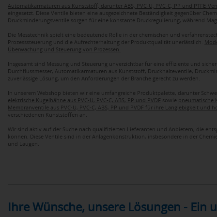
Automatikarmaturen aus Kunststoff, darunter ABS, PVC-U, PVC-C, PP und PTFE-Ven
eingesetzt. Diese Ventile bieten eine ausgezeichnete Beständigkeit gegenüber Che
Druckminderungsventile sorgen für eine konstante Druckregulierung
, während
Magn
Die Messtechnik spielt eine bedeutende Rolle in der chemischen und verfahrenstec
Prozesssteuerung und die Aufrechterhaltung der Produktqualität unerlässlich.
Mode
Überwachung und Steuerung von Prozessen.
Insgesamt sind Messung und Steuerung unverzichtbar für eine effiziente und siche
Durchflussmesser, Automatikarmaturen aus Kunststoff, Druckhalteventile, Druckm
zuverlässige Lösung, um den Anforderungen der Branche gerecht zu werden.
In unserem Webshop bieten wir eine umfangreiche Produktpalette, darunter Schw
elektrische Kugelhähne aus PVC-U, PVC-C, ABS, PP und PVDF
sowie
pneumatische K
Membranventile aus PVC-U, PVC-C, ABS, PP und PVDF für ihre Langlebigkeit und h
verschiedenen Kunststoffen an.
Wir sind aktiv auf der Suche nach qualifizierten Lieferanten und Anbietern, die 
können. Diese Ventile sind in der Anlagenkonstruktion, insbesondere in der Chemie
und Laugen.
Ihre Wünsche, unsere Lösungen - Ein