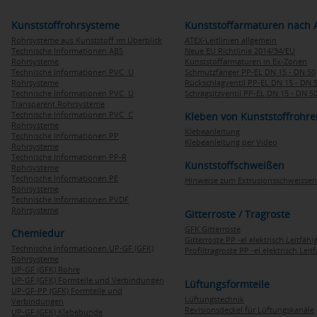
Kunststoffrohrsysteme
Kunststoffarmaturen nach 
Rohrsysteme aus Kunststoff im Überblick
ATEX-Leitlinien allgemein
Technische Informationen ABS
Neue EU Richtlinie 2014/34/EU
Rohrsysteme
Kunststoffarmaturen in Ex-Zonen
Technische Informationen PVC U
Schmutzfänger PP-EL DN 15 - DN 50
Rohrsysteme
Rückschlagventil PP-EL DN 15 - DN 
Technische Informationen PVC U
Schrägsitzventil PP-EL DN 15 - DN 5
Transparent Rohrsysteme
Technische Informationen PVC C
Kleben von Kunststoffrohre
Rohrsysteme
Klebeanleitung
Technische Informationen PP
Klebeanleitung per Video
Rohrsysteme
Technische Informationen PP-R
Kunststoffschweißen
Rohrsysteme
Technische Informationen PE
Hinweise zum Extrusionsschweissen
Rohrsysteme
Technische Informationen PVDF
Rohrsysteme
Gitterroste / Tragroste
GFK Gitterroste
Chemiedur
Gitterroste PP -el elektrisch Leitfähi
Technische Informationen UP-GF (GFK)
Profiltragroste PP -el elektrisch Leit
Rohrsysteme
UP-GF (GFK) Rohre
UP-GF (GFK) Formteile und Verbindungen
Lüftungsformteile
UP-GF-PP (GFK) Formteile und
Lüftungstechnik
Verbindungen
Revisionsdeckel für Lüftungskanäle
UP-GF (GFK) Klebebunde