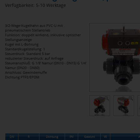
Verfügbarkeit: 5-10 Werktage
3/2-Wege-Kugelhahn aus PVC-U mit
pneumatischem Stellantrieb
Funktion: doppelt wirkend, inklusive optischer
Stellungsanzeige
Kugel mit L-Bohrung
Standardkugelstellung: 1
Steuerdruck: Standard 5 bar
reduzierter Steuerdruck: auf Anfrage
Steueranschluß: G 1/8' Namur (DN10 - DN15) G 1/4'
Namur (DN20 - DN50)
Anschluss: Gewindemuffe
Dichtung PTFE/EPDM
DN
R
Dichtung
PN
Gewicht
VE
A