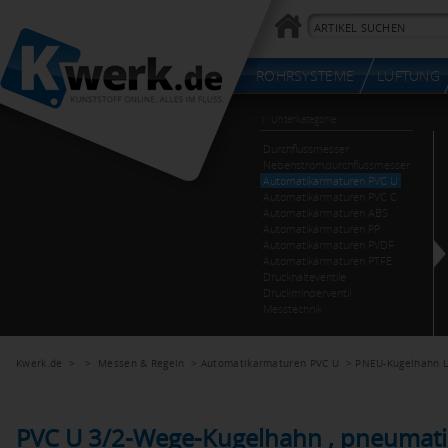
Kwerk.de
> >
Messen & Regeln
>
Automatikarmaturen PVC U
>
PNEU-Kugelhahn L
PVC U 3/2-Wege-Kugelhahn , pneumat