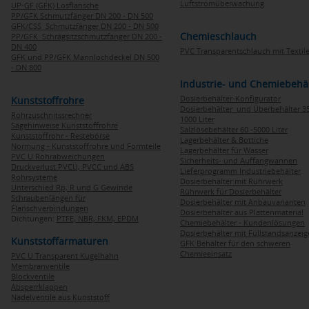
Luftstromüberwachung
UP-GF (GFK) Losflansche
PP/GFK Schmutzfänger DN 200 - DN 500
GFK/CSS Schmutzfänger DN 200 - DN 500
Chemieschlauch
PP/GFK Schrägsitzschmutzfänger DN 200 -
DN 400
PVC Transparentschlauch mit Textile
GFK und PP/GFK Mannlochdeckel DN 500
- DN 800
Industrie- und Chemiebehä
Dosierbehälter-Konfigurator
Kunststoffrohre
Dosierbehälter und Überbehälter 35
Rohrzuschnitssrechner
1000 Liter
Sägehinweise Kunststoffrohre
Salzlösebehälter 60 -5000 Liter
Kunststoffrohr - Restebörse
Lagerbehälter & Bottiche
Normung - Kunststoffrohre und Formteile
Lagerbehälter für Wasser
PVC U Rohrabweichungen
Sicherheits- und Auffangwannen
Druckverlust PVCU, PVCC und ABS
Lieferprogramm Industriebehälter
Rohrsysteme
Dosierbehälter mit Rührwerk
Unterschied Rp, R und G Gewinde
Rührwerk für Dosierbehälter
Schraubenlängen für
Dosierbehälter mit Anbauvarianten
Flanschverbindungen
Dosierbehälter aus Plattenmaterial
Dichtungen:
PTFE,
NBR,
FKM,
EPDM
Chemiebehälter - Kundenlösungen
Dosierbehälter mit Füllstandsanzei
Kunststoffarmaturen
GFK Behälter für den schweren
Chemieeinsatz
PVC U Transparent Kugelhahn
Membranventile
Blockventile
Absperrklappen
Nadelventile aus Kunststoff