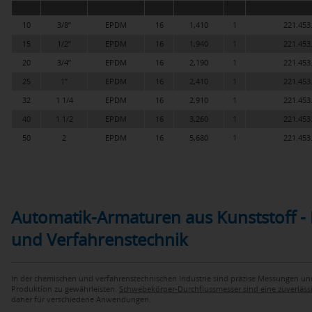
10
3/8’’
EPDM
16
1,410
1
221.453
15
1/2’’
EPDM
16
1,940
1
221.453
20
3/4’’
EPDM
16
2,190
1
221.453
25
1’’
EPDM
16
2,410
1
221.453
32
1 1/4
EPDM
16
2,910
1
221.453
40
1 1/2
EPDM
16
3,260
1
221.453
50
2
EPDM
16
5,680
1
221.453
Automatik-Armaturen aus Kunststoff - 
und Verfahrenstechnik
In der chemischen und verfahrenstechnischen Industrie sind präzise Messungen un
Produktion zu gewährleisten.
Schwebekörper-Durchflussmesser sind eine zuverläs
daher für verschiedene Anwendungen.