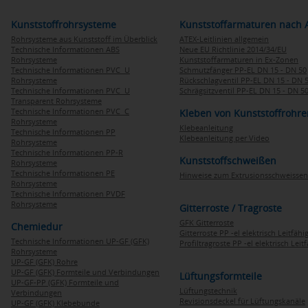
Kunststoffrohrsysteme
Kunststoffarmaturen nach 
Rohrsysteme aus Kunststoff im Überblick
ATEX-Leitlinien allgemein
Technische Informationen ABS
Neue EU Richtlinie 2014/34/EU
Rohrsysteme
Kunststoffarmaturen in Ex-Zonen
Technische Informationen PVC U
Schmutzfänger PP-EL DN 15 - DN 50
Rohrsysteme
Rückschlagventil PP-EL DN 15 - DN 
Technische Informationen PVC U
Schrägsitzventil PP-EL DN 15 - DN 5
Transparent Rohrsysteme
Technische Informationen PVC C
Kleben von Kunststoffrohre
Rohrsysteme
Klebeanleitung
Technische Informationen PP
Klebeanleitung per Video
Rohrsysteme
Technische Informationen PP-R
Kunststoffschweißen
Rohrsysteme
Technische Informationen PE
Hinweise zum Extrusionsschweissen
Rohrsysteme
Technische Informationen PVDF
Rohrsysteme
Gitterroste / Tragroste
GFK Gitterroste
Chemiedur
Gitterroste PP -el elektrisch Leitfähi
Technische Informationen UP-GF (GFK)
Profiltragroste PP -el elektrisch Leit
Rohrsysteme
UP-GF (GFK) Rohre
UP-GF (GFK) Formteile und Verbindungen
Lüftungsformteile
UP-GF-PP (GFK) Formteile und
Lüftungstechnik
Verbindungen
Revisionsdeckel für Lüftungskanäle
UP-GF (GFK) Klebebunde