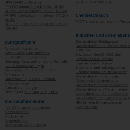
Luftstromüberwachung
UP-GF (GFK) Losflansche
PP/GFK Schmutzfänger DN 200 - DN 500
GFK/CSS Schmutzfänger DN 200 - DN 500
Chemieschlauch
PP/GFK Schrägsitzschmutzfänger DN 200 -
DN 400
PVC Transparentschlauch mit Textile
GFK und PP/GFK Mannlochdeckel DN 500
- DN 800
Industrie- und Chemiebehä
Dosierbehälter-Konfigurator
Kunststoffrohre
Dosierbehälter und Überbehälter 35
Rohrzuschnitssrechner
1000 Liter
Sägehinweise Kunststoffrohre
Salzlösebehälter 60 -5000 Liter
Kunststoffrohr - Restebörse
Lagerbehälter & Bottiche
Normung - Kunststoffrohre und Formteile
Lagerbehälter für Wasser
PVC U Rohrabweichungen
Sicherheits- und Auffangwannen
Druckverlust PVCU, PVCC und ABS
Lieferprogramm Industriebehälter
Rohrsysteme
Dosierbehälter mit Rührwerk
Unterschied Rp, R und G Gewinde
Rührwerk für Dosierbehälter
Schraubenlängen für
Dosierbehälter mit Anbauvarianten
Flanschverbindungen
Dosierbehälter aus Plattenmaterial
Dichtungen:
PTFE,
NBR,
FKM,
EPDM
Chemiebehälter - Kundenlösungen
Dosierbehälter mit Füllstandsanzei
Kunststoffarmaturen
GFK Behälter für den schweren
Chemieeinsatz
PVC U Transparent Kugelhahn
Membranventile
Blockventile
Absperrklappen
Nadelventile aus Kunststoff