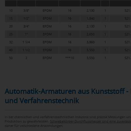
10
3/8’’
EPDM
16
2,130
1
521.
15
1/2’’
EPDM
16
1,840
1
521.
20
3/4’’
EPDM
16
2,130
1
521.
25
1’’
EPDM
16
2,650
1
521.
32
1 1/4
EPDM
16
3,960
1
521.
40
1 1/2
EPDM
16
3,550
1
521.
50
2
EPDM
***10
3,550
1
521.
Automatik-Armaturen aus Kunststoff - 
und Verfahrenstechnik
In der chemischen und verfahrenstechnischen Industrie sind präzise Messungen un
Produktion zu gewährleisten.
Schwebekörper-Durchflussmesser sind eine zuverläs
daher für verschiedene Anwendungen.