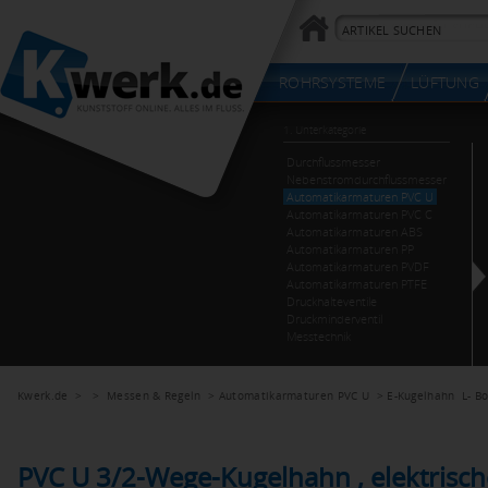
Kwerk.de
> >
Messen & Regeln
>
Automatikarmaturen PVC U
>
E-Kugelhahn L- B
PVC U 3/2-Wege-Kugelhahn , elektrisc