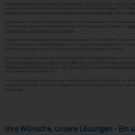
Automatikarmaturen aus Kunststoff, darunter ABS, PVC-U, PVC-C, PP und PTFE-Ven
eingesetzt. Diese Ventile bieten eine ausgezeichnete Beständigkeit gegenüber Che
Druckminderungsventile sorgen für eine konstante Druckregulierung
, während
Magn
Die Messtechnik spielt eine bedeutende Rolle in der chemischen und verfahrenstec
Prozesssteuerung und die Aufrechterhaltung der Produktqualität unerlässlich.
Mode
Überwachung und Steuerung von Prozessen.
Insgesamt sind Messung und Steuerung unverzichtbar für eine effiziente und siche
Durchflussmesser, Automatikarmaturen aus Kunststoff, Druckhalteventile, Druckm
zuverlässige Lösung, um den Anforderungen der Branche gerecht zu werden.
In unserem Webshop bieten wir eine umfangreiche Produktpalette, darunter Schw
elektrische Kugelhähne aus PVC-U, PVC-C, ABS, PP und PVDF
sowie
pneumatische K
Membranventile aus PVC-U, PVC-C, ABS, PP und PVDF für ihre Langlebigkeit und h
verschiedenen Kunststoffen an.
Wir sind aktiv auf der Suche nach qualifizierten Lieferanten und Anbietern, die 
können. Diese Ventile sind in der Anlagenkonstruktion, insbesondere in der Chemie
und Laugen.
Ihre Wünsche, unsere Lösungen - Ein