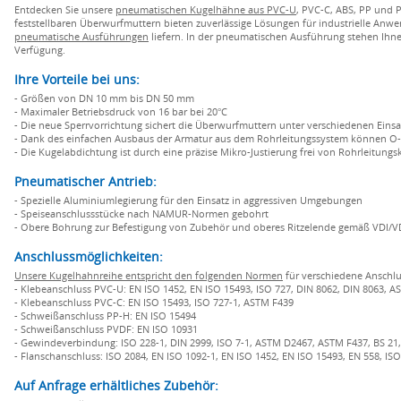
Entdecken Sie unsere
pneumatischen Kugelhähne aus PVC-U
, PVC-C, ABS, PP und 
feststellbaren Überwurfmuttern bieten zuverlässige Lösungen für industrielle An
pneumatische Ausführungen
liefern. In der pneumatischen Ausführung stehen Ihne
Verfügung.
Ihre Vorteile bei uns:
- Größen von DN 10 mm bis DN 50 mm
- Maximaler Betriebsdruck von 16 bar bei 20°C
- Die neue Sperrvorrichtung sichert die Überwurfmuttern unter verschiedenen Eins
- Dank des einfachen Ausbaus der Armatur aus dem Rohrleitungssystem können O-R
- Die Kugelabdichtung ist durch eine präzise Mikro-Justierung frei von Rohrleitungs
Pneumatischer Antrieb:
- Spezielle Aluminiumlegierung für den Einsatz in aggressiven Umgebungen
- Speiseanschlussstücke nach NAMUR-Normen gebohrt
- Obere Bohrung zur Befestigung von Zubehör und oberes Ritzelende gemäß VDI/
Anschlussmöglichkeiten:
Unsere Kugelhahnreihe entspricht den folgenden Normen
für verschiedene Anschlu
- Klebeanschluss PVC-U: EN ISO 1452, EN ISO 15493, ISO 727, DIN 8062, DIN 8063, AST
- Klebeanschluss PVC-C: EN ISO 15493, ISO 727-1, ASTM F439
- Schweißanschluss PP-H: EN ISO 15494
- Schweißanschluss PVDF: EN ISO 10931
- Gewindeverbindung: ISO 228-1, DIN 2999, ISO 7-1, ASTM D2467, ASTM F437, BS 21, 
- Flanschanschluss: ISO 2084, EN ISO 1092-1, EN ISO 1452, EN ISO 15493, EN 558, ISO
Auf Anfrage erhältliches Zubehör: