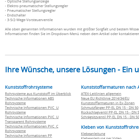
- Optische Stellungsanzeige
- Elektro-pneumatischer Stellungsregler
- Pneumatischer Stellungsregler
- Endschalter
- 3-5/2-Wege-Vorsteuerventile
Alle oben genannten Informationen wurden mit größter Sorgfalt und bestem Wissen
Informationen finden Sie im Dropdown-Menü neben dem Artikel oder kontaktieren S
Ihre Wünsche, unsere Lösungen - Ein
Kunststoffrohrsysteme
Kunststoffarmaturen nach 
Rohrsysteme aus Kunststoff im Überblick
ATEX-Leitlinien allgemein
Technische Informationen ABS
Neue EU Richtlinie 2014/34/EU
Rohrsysteme
Kunststoffarmaturen in Ex-Zonen
Technische Informationen PVC U
Schmutzfänger PP-EL DN 15 - DN 50
Rohrsysteme
Rückschlagventil PP-EL DN 15 - DN 
Technische Informationen PVC U
Schrägsitzventil PP-EL DN 15 - DN 5
Transparent Rohrsysteme
Technische Informationen PVC C
Kleben von Kunststoffrohre
Rohrsysteme
Klebeanleitung
Technische Informationen PP
Klebeanleitung per Video