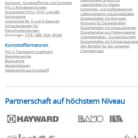
Normung - Kunststoffrohre und Formteile
Lagerbehälter für Wasser
PVC U Rohrabweichungen
Sicherheits- und Auffangwannen
Druckverlust PVCU, PVCC und ABS
Lieferprogramm Industriebehälter
Rohrsysteme
Dosierbehälter mit Rührwerk
Unterschied Rp, R und G Gewinde
Rührwerk für Dosierbehälter
Schraubenlängen für
Dosierbehälter mit Anbauvarianten
Flanschverbindungen
Dosierbehälter aus Plattenmaterial
Dichtungen:
PTFE,
NBR,
FKM,
EPDM
Chemiebehälter - Kundenlösungen
Dosierbehälter mit Füllstandsanzei
Kunststoffarmaturen
GFK Behälter für den schweren
Chemieeinsatz
PVC U Transparent Kugelhahn
Membranventile
Blockventile
Absperrklappen
Nadelventile aus Kunststoff
Partnerschaft auf höchstem Niveau