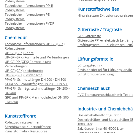
Rohrsysteme
Technische Informationen PP-R
Kunststoffschweißen
Rohrsysteme
Technische Informationen PE
Hinweise zum Extrusionsschweissen
Rohrsysteme
Technische Informationen PVDF
Rohrsysteme
Gitterroste / Tragroste
GFK Gitterroste
Chemiedur
Gitterroste PP -el elektrisch Leitfähi
Technische Informationen UP-GF (GFK)
Profiltragroste PP -el elektrisch Leit
Rohrsysteme
UP-GF (GFK) Rohre
UP-GF (GFK) Formteile und Verbindungen
Lüftungsformteile
UP-GF-PP (GFK) Formteile und
Lüftungstechnik
Verbindungen
Revisionsdeckel für Lüftungskanäle
UP-GF (GFK) Klebebunde
Luftstromüberwachung
UP-GF (GFK) Losflansche
PP/GFK Schmutzfänger DN 200 - DN 500
GFK/CSS Schmutzfänger DN 200 - DN 500
Chemieschlauch
PP/GFK Schrägsitzschmutzfänger DN 200 -
DN 400
PVC Transparentschlauch mit Textile
GFK und PP/GFK Mannlochdeckel DN 500
- DN 800
Industrie- und Chemiebehä
Dosierbehälter-Konfigurator
Kunststoffrohre
Dosierbehälter und Überbehälter 35
Rohrzuschnitssrechner
1000 Liter
Sägehinweise Kunststoffrohre
Salzlösebehälter 60 -5000 Liter
Kunststoffrohr - Restebörse
Lagerbehälter & Bottiche