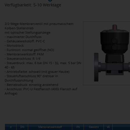
Verfügbarkeit: 5-10 Werktage
2/2-Wege-Membranventil mit pneumatischem
Kolben-Stellantrieb
mit optischer Stellungsanzeige
- maximierter Durchfluss
- Gehäusewerkstoff: PVC-C
- Monoblock
- Funktion: normal geöffnet (NO)
- Membranwerkstoff: FKM
- Steueranschluss: R 1/4'
- Steuerdruck: max. 6 bar DN 15 - 32, max. 5 bar DN
40 - 65
- Antriebsfarbe: schwarz (mit grauer Haube)
- Steuerluftanschluss 90° drehbar in
Durchflussrichtung
- Betriebsdruck: einseitig anstehend
- Anschluss: PVC-U Festflansch (ANSI Flansch auf
Anfrage)
d
DN
Membranwerkstoff
PN
Gewicht
VE