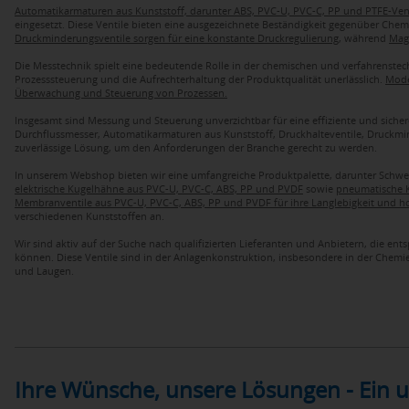
Automatikarmaturen aus Kunststoff, darunter ABS, PVC-U, PVC-C, PP und PTFE-Ven
eingesetzt. Diese Ventile bieten eine ausgezeichnete Beständigkeit gegenüber Che
Druckminderungsventile sorgen für eine konstante Druckregulierung
, während
Magn
Die Messtechnik spielt eine bedeutende Rolle in der chemischen und verfahrenstec
Prozesssteuerung und die Aufrechterhaltung der Produktqualität unerlässlich.
Mode
Überwachung und Steuerung von Prozessen.
Insgesamt sind Messung und Steuerung unverzichtbar für eine effiziente und siche
Durchflussmesser, Automatikarmaturen aus Kunststoff, Druckhalteventile, Druckm
zuverlässige Lösung, um den Anforderungen der Branche gerecht zu werden.
In unserem Webshop bieten wir eine umfangreiche Produktpalette, darunter Schw
elektrische Kugelhähne aus PVC-U, PVC-C, ABS, PP und PVDF
sowie
pneumatische K
Membranventile aus PVC-U, PVC-C, ABS, PP und PVDF für ihre Langlebigkeit und h
verschiedenen Kunststoffen an.
Wir sind aktiv auf der Suche nach qualifizierten Lieferanten und Anbietern, die 
können. Diese Ventile sind in der Anlagenkonstruktion, insbesondere in der Chemie
und Laugen.
Ihre Wünsche, unsere Lösungen - Ein