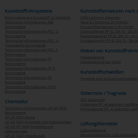
Kunststoffrohrsysteme
Kunststoffarmaturen nach 
Rohrsysteme aus Kunststoff im Überblick
ATEX-Leitlinien allgemein
Technische Informationen ABS
Neue EU Richtlinie 2014/34/EU
Rohrsysteme
Kunststoffarmaturen in Ex-Zonen
Technische Informationen PVC U
Schmutzfänger PP-EL DN 15 - DN 50
Rohrsysteme
Rückschlagventil PP-EL DN 15 - DN 
Technische Informationen PVC U
Schrägsitzventil PP-EL DN 15 - DN 5
Transparent Rohrsysteme
Technische Informationen PVC C
Kleben von Kunststoffrohre
Rohrsysteme
Klebeanleitung
Technische Informationen PP
Klebeanleitung per Video
Rohrsysteme
Technische Informationen PP-R
Kunststoffschweißen
Rohrsysteme
Technische Informationen PE
Hinweise zum Extrusionsschweissen
Rohrsysteme
Technische Informationen PVDF
Rohrsysteme
Gitterroste / Tragroste
GFK Gitterroste
Chemiedur
Gitterroste PP -el elektrisch Leitfähi
Technische Informationen UP-GF (GFK)
Profiltragroste PP -el elektrisch Leit
Rohrsysteme
UP-GF (GFK) Rohre
UP-GF (GFK) Formteile und Verbindungen
Lüftungsformteile
UP-GF-PP (GFK) Formteile und
Lüftungstechnik
Verbindungen
Revisionsdeckel für Lüftungskanäle
UP-GF (GFK) Klebebunde