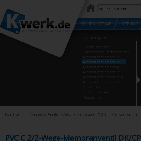
Kwerk.de
> >
Messen & Regeln
>
Automatikarmaturen PVC C
>
Membranventile
PVC C 2/2-Wege-Membranventil DK/CP,