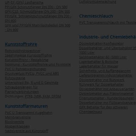
Luftstromüberwachung
UP-GF (GFK) Losflansche
PP/GFK Schmutzfänger DN 200 - DN 500
GFK/CSS Schmutzfänger DN 200 - DN 500
Chemieschlauch
PP/GFK Schrägsitzschmutzfänger DN 200 -
DN 400
PVC Transparentschlauch mit Textile
GFK und PP/GFK Mannlochdeckel DN 500
- DN 800
Industrie- und Chemiebehä
Dosierbehälter-Konfigurator
Kunststoffrohre
Dosierbehälter und Überbehälter 35
Rohrzuschnitssrechner
1000 Liter
Sägehinweise Kunststoffrohre
Salzlösebehälter 60 -5000 Liter
Kunststoffrohr - Restebörse
Lagerbehälter & Bottiche
Normung - Kunststoffrohre und Formteile
Lagerbehälter für Wasser
PVC U Rohrabweichungen
Sicherheits- und Auffangwannen
Druckverlust PVCU, PVCC und ABS
Lieferprogramm Industriebehälter
Rohrsysteme
Dosierbehälter mit Rührwerk
Unterschied Rp, R und G Gewinde
Rührwerk für Dosierbehälter
Schraubenlängen für
Dosierbehälter mit Anbauvarianten
Flanschverbindungen
Dosierbehälter aus Plattenmaterial
Dichtungen:
PTFE,
NBR,
FKM,
EPDM
Chemiebehälter - Kundenlösungen
Dosierbehälter mit Füllstandsanzei
Kunststoffarmaturen
GFK Behälter für den schweren
Chemieeinsatz
PVC U Transparent Kugelhahn
Membranventile
Blockventile
Absperrklappen
Nadelventile aus Kunststoff