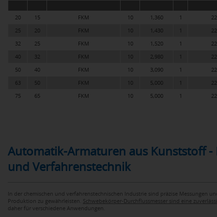
20
15
FKM
10
1,360
1
22
25
20
FKM
10
1,430
1
22
32
25
FKM
10
1,520
1
22
40
32
FKM
10
2,980
1
22
50
40
FKM
10
3,090
1
22
63
50
FKM
10
5,000
1
22
75
65
FKM
10
5,000
1
22
Automatik-Armaturen aus Kunststoff - 
und Verfahrenstechnik
In der chemischen und verfahrenstechnischen Industrie sind präzise Messungen un
Produktion zu gewährleisten.
Schwebekörper-Durchflussmesser sind eine zuverläs
daher für verschiedene Anwendungen.