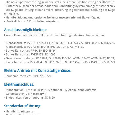
- Die neue Sperrvorrichtung gewährleistet eine sichere Positionierung der Überw
- Einfacher Ausbau der Armatur aus dem Rohrleitungssystem ermöglicht schnellen 
- Die Kugelabdichtung ist dank Mikro-Justierung in geschlossener Stellung des Kuge
ermöglicht.
- Handbetätigung und optische Stellungsanzeige serienmäßig verfügbar.
- Zusätzlich sind 2 Endschalter integriert.
Anschlussmöglichkeiten:
Unsere Kugelhahnreihe erfüllt die Normen für folgende Anschlussvarianten:
- Klebeanschluss PVC-U: EN ISO 1452, EN ISO 15493, ISO 727, DIN 8062, DIN 8063, AST
- Klebeanschluss PVC-C: EN ISO 15493, ISO 727-1, ASTM F439
- Schweißanschluss PP-H: EN ISO 15494
- Schweißanschluss PVDF: EN ISO 10931
- Gewindeverbindung: ISO 228-1, DIN 2999, ISO 7-1, ASTM D2467, ASTM F437, BS 21, 
- Flanschanschluss: ISO 2084, EN ISO 1092-1, EN ISO 1452, EN ISO 15493, EN 558, ISO
Elektro-Antrieb mit Kunststoffgehäuse:
-Temperaturbereich: -10°C bis +55°C
Elektroanschluss:
- Standard: 90-240V / 50-60Hz (AC), optional 24V AC/DC ohne Aufpreis
- Gerätestecker: DIN 43650 3P+T
- Endschalter: Verschraubung ISO M20
Standardausführung:
- Handhilfsbetätigung