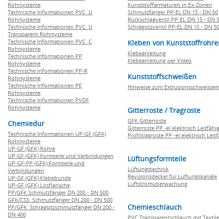
Rohrsysteme
Kunststoffarmaturen in Ex-Zonen
Technische Informationen PVC U
Schmutzfänger PP-EL DN 15 - DN 50
Rohrsysteme
Rückschlagventil PP-EL DN 15 - DN 
Technische Informationen PVC U
Schrägsitzventil PP-EL DN 15 - DN 5
Transparent Rohrsysteme
Technische Informationen PVC C
Kleben von Kunststoffrohre
Rohrsysteme
Klebeanleitung
Technische Informationen PP
Klebeanleitung per Video
Rohrsysteme
Technische Informationen PP-R
Kunststoffschweißen
Rohrsysteme
Technische Informationen PE
Hinweise zum Extrusionsschweissen
Rohrsysteme
Technische Informationen PVDF
Rohrsysteme
Gitterroste / Tragroste
GFK Gitterroste
Chemiedur
Gitterroste PP -el elektrisch Leitfähi
Technische Informationen UP-GF (GFK)
Profiltragroste PP -el elektrisch Leit
Rohrsysteme
UP-GF (GFK) Rohre
UP-GF (GFK) Formteile und Verbindungen
Lüftungsformteile
UP-GF-PP (GFK) Formteile und
Lüftungstechnik
Verbindungen
Revisionsdeckel für Lüftungskanäle
UP-GF (GFK) Klebebunde
Luftstromüberwachung
UP-GF (GFK) Losflansche
PP/GFK Schmutzfänger DN 200 - DN 500
GFK/CSS Schmutzfänger DN 200 - DN 500
Chemieschlauch
PP/GFK Schrägsitzschmutzfänger DN 200 -
DN 400
PVC Transparentschlauch mit Textile