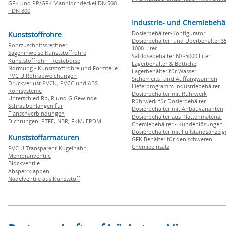
GFK und PP/GFK Mannlochdeckel DN 500
- DN 800
Industrie- und Chemiebehä
Dosierbehälter-Konfigurator
Kunststoffrohre
Dosierbehälter und Überbehälter 35
Rohrzuschnitssrechner
1000 Liter
Sägehinweise Kunststoffrohre
Salzlösebehälter 60 -5000 Liter
Kunststoffrohr - Restebörse
Lagerbehälter & Bottiche
Normung - Kunststoffrohre und Formteile
Lagerbehälter für Wasser
PVC U Rohrabweichungen
Sicherheits- und Auffangwannen
Druckverlust PVCU, PVCC und ABS
Lieferprogramm Industriebehälter
Rohrsysteme
Dosierbehälter mit Rührwerk
Unterschied Rp, R und G Gewinde
Rührwerk für Dosierbehälter
Schraubenlängen für
Dosierbehälter mit Anbauvarianten
Flanschverbindungen
Dosierbehälter aus Plattenmaterial
Dichtungen:
PTFE,
NBR,
FKM,
EPDM
Chemiebehälter - Kundenlösungen
Dosierbehälter mit Füllstandsanzei
Kunststoffarmaturen
GFK Behälter für den schweren
Chemieeinsatz
PVC U Transparent Kugelhahn
Membranventile
Blockventile
Absperrklappen
Nadelventile aus Kunststoff