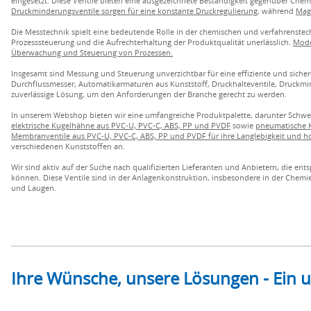
eingesetzt. Diese Ventile bieten eine ausgezeichnete Beständigkeit gegenüber Che
Druckminderungsventile sorgen für eine konstante Druckregulierung
, während
Magn
Die Messtechnik spielt eine bedeutende Rolle in der chemischen und verfahrenstec
Prozesssteuerung und die Aufrechterhaltung der Produktqualität unerlässlich.
Mode
Überwachung und Steuerung von Prozessen.
Insgesamt sind Messung und Steuerung unverzichtbar für eine effiziente und siche
Durchflussmesser, Automatikarmaturen aus Kunststoff, Druckhalteventile, Druckm
zuverlässige Lösung, um den Anforderungen der Branche gerecht zu werden.
In unserem Webshop bieten wir eine umfangreiche Produktpalette, darunter Schw
elektrische Kugelhähne aus PVC-U, PVC-C, ABS, PP und PVDF
sowie
pneumatische K
Membranventile aus PVC-U, PVC-C, ABS, PP und PVDF für ihre Langlebigkeit und h
verschiedenen Kunststoffen an.
Wir sind aktiv auf der Suche nach qualifizierten Lieferanten und Anbietern, die 
können. Diese Ventile sind in der Anlagenkonstruktion, insbesondere in der Chemie
und Laugen.
Ihre Wünsche, unsere Lösungen - Ein