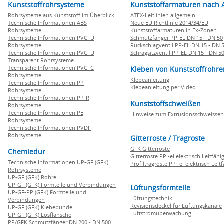
Kunststoffrohrsysteme
Kunststoffarmaturen nach 
Rohrsysteme aus Kunststoff im Überblick
ATEX-Leitlinien allgemein
Technische Informationen ABS
Neue EU Richtlinie 2014/34/EU
Rohrsysteme
Kunststoffarmaturen in Ex-Zonen
Technische Informationen PVC U
Schmutzfänger PP-EL DN 15 - DN 50
Rohrsysteme
Rückschlagventil PP-EL DN 15 - DN 
Technische Informationen PVC U
Schrägsitzventil PP-EL DN 15 - DN 5
Transparent Rohrsysteme
Technische Informationen PVC C
Kleben von Kunststoffrohre
Rohrsysteme
Klebeanleitung
Technische Informationen PP
Klebeanleitung per Video
Rohrsysteme
Technische Informationen PP-R
Kunststoffschweißen
Rohrsysteme
Technische Informationen PE
Hinweise zum Extrusionsschweissen
Rohrsysteme
Technische Informationen PVDF
Rohrsysteme
Gitterroste / Tragroste
GFK Gitterroste
Chemiedur
Gitterroste PP -el elektrisch Leitfähi
Technische Informationen UP-GF (GFK)
Profiltragroste PP -el elektrisch Leit
Rohrsysteme
UP-GF (GFK) Rohre
UP-GF (GFK) Formteile und Verbindungen
Lüftungsformteile
UP-GF-PP (GFK) Formteile und
Lüftungstechnik
Verbindungen
Revisionsdeckel für Lüftungskanäle
UP-GF (GFK) Klebebunde
Luftstromüberwachung
UP-GF (GFK) Losflansche
PP/GFK Schmutzfänger DN 200 - DN 500