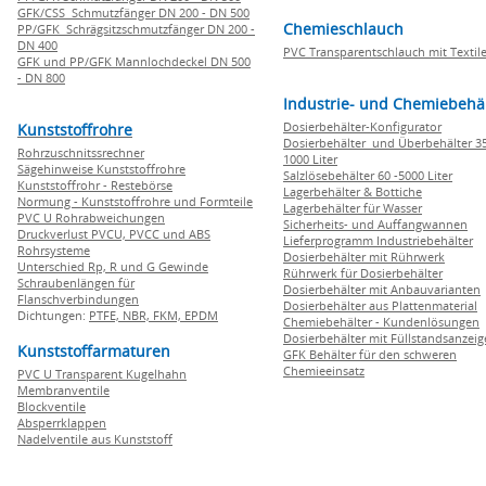
GFK/CSS Schmutzfänger DN 200 - DN 500
Chemieschlauch
PP/GFK Schrägsitzschmutzfänger DN 200 -
DN 400
PVC Transparentschlauch mit Textile
GFK und PP/GFK Mannlochdeckel DN 500
- DN 800
Industrie- und Chemiebehä
Dosierbehälter-Konfigurator
Kunststoffrohre
Dosierbehälter und Überbehälter 35
Rohrzuschnitssrechner
1000 Liter
Sägehinweise Kunststoffrohre
Salzlösebehälter 60 -5000 Liter
Kunststoffrohr - Restebörse
Lagerbehälter & Bottiche
Normung - Kunststoffrohre und Formteile
Lagerbehälter für Wasser
PVC U Rohrabweichungen
Sicherheits- und Auffangwannen
Druckverlust PVCU, PVCC und ABS
Lieferprogramm Industriebehälter
Rohrsysteme
Dosierbehälter mit Rührwerk
Unterschied Rp, R und G Gewinde
Rührwerk für Dosierbehälter
Schraubenlängen für
Dosierbehälter mit Anbauvarianten
Flanschverbindungen
Dosierbehälter aus Plattenmaterial
Dichtungen:
PTFE,
NBR,
FKM,
EPDM
Chemiebehälter - Kundenlösungen
Dosierbehälter mit Füllstandsanzei
Kunststoffarmaturen
GFK Behälter für den schweren
Chemieeinsatz
PVC U Transparent Kugelhahn
Membranventile
Blockventile
Absperrklappen
Nadelventile aus Kunststoff