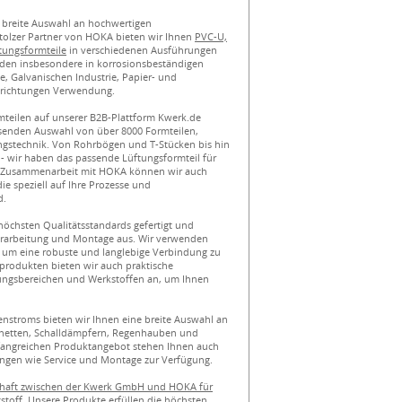
 breite Auswahl an hochwertigen
stolzer Partner von HOKA bieten wir Ihnen
PVC-U,
tungsformteile
in verschiedenen Ausführungen
den insbesondere in korrosionsbeständigen
, Galvanischen Industrie, Papier- und
nrichtungen Verwendung.
mteilen auf unserer B2B-Plattform Kwerk.de
ssenden Auswahl von über 8000 Formteilen,
ngstechnik. Von Rohrbögen und T-Stücken bis hin
- wir haben das passende Lüftungsformteil für
e Zusammenarbeit mit HOKA können wir auch
e speziell auf Ihre Prozesse und
d.
öchsten Qualitätsstandards gefertigt und
Verarbeitung und Montage aus. Wir verwenden
um eine robuste und langlebige Verbindung zu
produkten bieten wir auch praktische
ungsbereichen und Werkstoffen an, um Ihnen
nstroms bieten wir Ihnen eine breite Auswahl an
chetten, Schalldämpfern, Regenhauben und
fangreichen Produktangebot stehen Ihnen auch
ungen wie Service und Montage zur Verfügung.
chaft zwischen der Kwerk GmbH und HOKA für
stoff
. Unsere Produkte erfüllen die höchsten