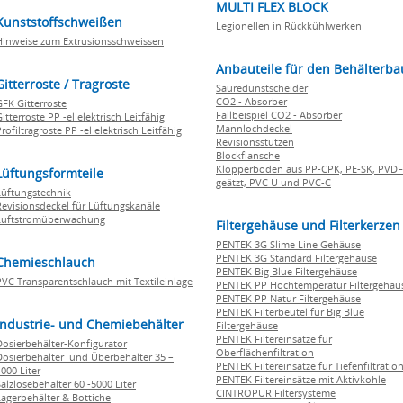
MULTI FLEX BLOCK
Kunststoffschweißen
Legionellen in Rückkühlwerken
Hinweise zum Extrusionsschweissen
Anbauteile für den Behälterba
Gitterroste / Tragroste
Säuredunstscheider
CO2 - Absorber
GFK Gitterroste
Fallbeispiel CO2 - Absorber
itterroste PP -el elektrisch Leitfähig
Mannlochdeckel
rofiltragroste PP -el elektrisch Leitfähig
Revisionsstutzen
Blockflansche
Klöpperboden aus PP-CPK, PE-SK, PVDF
Lüftungsformteile
geätzt, PVC U und PVC-C
Lüftungstechnik
Revisionsdeckel für Lüftungskanäle
Luftstromüberwachung
Filtergehäuse und Filterkerzen
PENTEK 3G Slime Line Gehäuse
PENTEK 3G Standard Filtergehäuse
Chemieschlauch
PENTEK Big Blue Filtergehäuse
PVC Transparentschlauch mit Textileinlage
PENTEK PP Hochtemperatur Filtergehäu
PENTEK PP Natur Filtergehäuse
PENTEK Filterbeutel für Big Blue
Industrie- und Chemiebehälter
Filtergehäuse
PENTEK Filtereinsätze für
Dosierbehälter-Konfigurator
Oberflächenfiltration
Dosierbehälter und Überbehälter 35 –
PENTEK Filtereinsätze für Tiefenfiltratio
000 Liter
PENTEK Filtereinsätze mit Aktivkohle
Salzlösebehälter 60 -5000 Liter
CINTROPUR Filtersysteme
Lagerbehälter & Bottiche