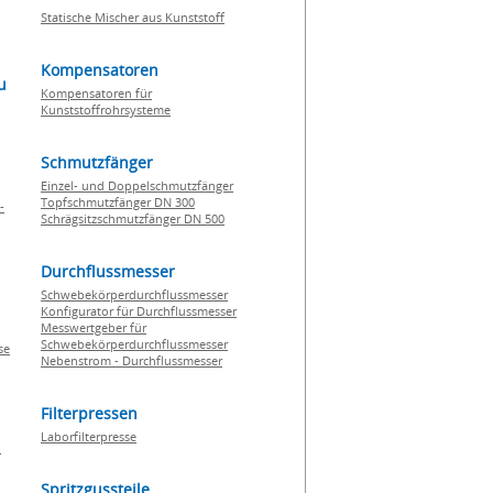
Statische Mischer aus Kunststoff
Kompensatoren
u
Kompensatoren für
Kunststoffrohrsysteme
Schmutzfänger
Einzel- und Doppelschmutzfänger
Topfschmutzfänger DN 300
-
Schrägsitzschmutzfänger DN 500
Durchflussmesser
Schwebekörperdurchflussmesser
Konfigurator für Durchflussmesser
Messwertgeber für
Schwebekörperdurchflussmesser
se
Nebenstrom - Durchflussmesser
Filterpressen
Laborfilterpresse
n
Spritzgussteile