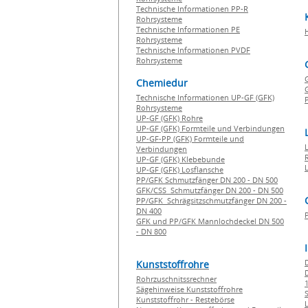
Technische Informationen PP-R
Rohrsysteme
Technische Informationen PE
Rohrsysteme
Technische Informationen PVDF
Rohrsysteme
Chemiedur
G
Technische Informationen UP-GF (GFK)
P
Rohrsysteme
UP-GF (GFK) Rohre
UP-GF (GFK) Formteile und Verbindungen
UP-GF-PP (GFK) Formteile und
Verbindungen
UP-GF (GFK) Klebebunde
UP-GF (GFK) Losflansche
PP/GFK Schmutzfänger DN 200 - DN 500
GFK/CSS Schmutzfänger DN 200 - DN 500
PP/GFK Schrägsitzschmutzfänger DN 200 -
DN 400
GFK und PP/GFK Mannlochdeckel DN 500
- DN 800
Kunststoffrohre
Rohrzuschnitssrechner
1
Sägehinweise Kunststoffrohre
Kunststoffrohr - Restebörse