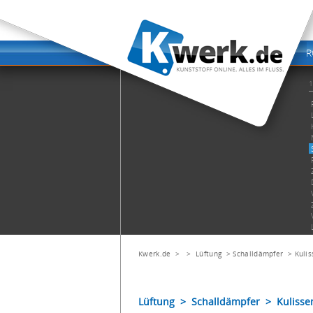
Kwerk.de
> >
Lüftung
>
Schalldämpfer
>
Kuli
Lüftung > Schalldämpfer > Kuliss