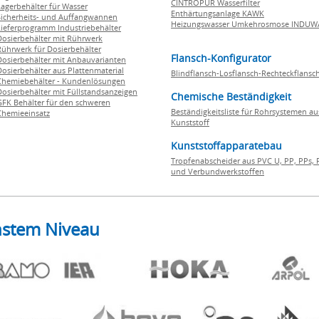
CINTROPUR Wasserfilter
Lagerbehälter für Wasser
Enthärtungsanlage KAWK
Sicherheits- und Auffangwannen
Heizungswasser Umkehrosmose INDUW
Lieferprogramm Industriebehälter
Dosierbehälter mit Rührwerk
Rührwerk für Dosierbehälter
Flansch-Konfigurator
Dosierbehälter mit Anbauvarianten
Dosierbehälter aus Plattenmaterial
Blindflansch-Losflansch-Rechteckflansc
Chemiebehälter - Kundenlösungen
Dosierbehälter mit Füllstandsanzeigen
Chemische Beständigkeit
GFK Behälter für den schweren
Beständigkeitsliste für Rohrsystemen au
Chemieeinsatz
Kunststoff
Kunststoffapparatebau
Tropfenabscheider aus PVC U, PP, PPs, 
und Verbundwerkstoffen
hstem Niveau