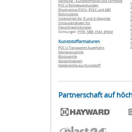
Normung - Kunststoffrohre und Formteile
PVC U Rohrabweichungen
Druckverlust PVCU, PVCC und ABS
Rohrsysteme
Unterschied Rp, R und G Gewinde
Schraubenlängen für
Flanschverbindungen
Dichtungen:
PTFE,
NBR,
FKM,
EPDM
Kunststoffarmaturen
PVC U Transparent Kugelhahn
Membranventile
Blockventile
Absperrklappen
Nadelventile aus Kunststoff
Partnerschaft auf höc