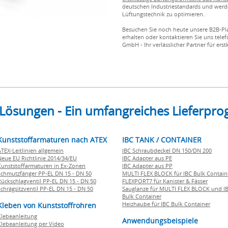
deutschen Industriestandards und werde
Lüftungstechnik zu optimieren.
Besuchen Sie noch heute unsere B2B-Pl
erhalten oder kontaktieren Sie uns telef
GmbH - Ihr verlässlicher Partner für erst
 Lösungen - Ein umfangreiches Lieferp
Kunststoffarmaturen nach ATEX
IBC TANK / CONTAINER
ATEX-Leitlinien allgemein
IBC Schraubdeckel DN 150/DN 200
Neue EU Richtlinie 2014/34/EU
IBC Adapter aus PE
Kunststoffarmaturen in Ex-Zonen
IBC Adapter aus PP
Schmutzfänger PP-EL DN 15 - DN 50
MULTI FLEX BLOCK für IBC Bulk Contain
Rückschlagventil PP-EL DN 15 - DN 50
FLEXPORT7 für Kanister & Fässer
Schrägsitzventil PP-EL DN 15 - DN 50
Sauglanze für MULTI FLEX BLOCK und I
Bulk Container
Heizhaube für IBC Bulk Container
Kleben von Kunststoffrohren
Klebeanleitung
Anwendungsbeispiele
Klebeanleitung per Video