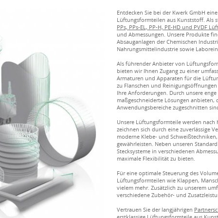
Entdecken Sie bei der Kwerk GmbH eine
Lüftungsformteilen aus Kunststoff. Als 
PPs, PPs-EL, PP-H, PE-HD und PVDF Lüf
und Abmessungen. Unsere Produkte fin
Absauganlagen der Chemischen Industrie
Nahrungsmittelindustrie sowie Laborei
Als führender Anbieter von Lüftungsfor
bieten wir Ihnen Zugang zu einer umfa
Armaturen und Apparaten für die Lüftu
zu Flanschen und Reinigungsöffnungen 
Ihre Anforderungen. Durch unsere eng
maßgeschneiderte Lösungen anbieten, di
Anwendungsbereiche zugeschnitten sin
Unsere Lüftungsformteile werden nach h
zeichnen sich durch eine zuverlässige 
moderne Klebe- und Schweißtechniken, 
gewährleisten. Neben unseren Standard
Stecksysteme in verschiedenen Abmess
maximale Flexibilität zu bieten.
Für eine optimale Steuerung des Volume
Lüftungsformteilen wie Klappen, Mans
vielem mehr. Zusätzlich zu unserem um
verschiedene Zubehör- und Zusatzleist
Vertrauen Sie der langjährigen
Partners
erstklassige Lüftungsformteile aus Kunst