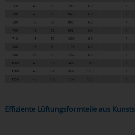
560
45
60
788
6,0
1
600
45
60
845
6,0
1
630
45
70
887
6,0
1
700
45
70
985
6,0
1
710
45
80
1000
6,0
1
800
45
80
1126
8,0
1
900
45
90
1267
8,0
1
1000
45
100
1408
10,0
1
1200
45
120
1689
12,0
1
1250
45
130
1759
12,0
1
Effiziente Lüftungsformteile aus Kunsts