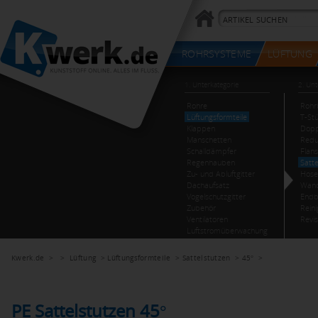
Kwerk.de
> >
Lüftung
>
Lüftungsformteile
>
Sattelstutzen
>
45°
>
PE Sattelstutzen 45°