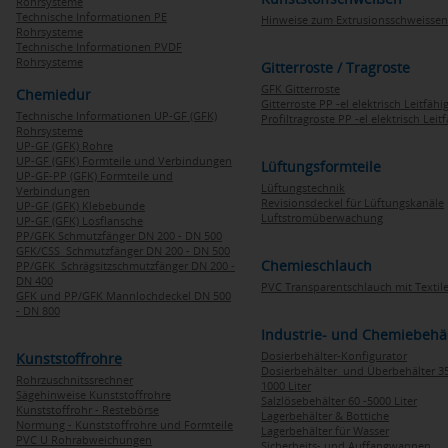
Rohrsysteme
Technische Informationen PE
Hinweise zum Extrusionsschweissen
Rohrsysteme
Technische Informationen PVDF
Rohrsysteme
Gitterroste / Tragroste
GFK Gitterroste
Chemiedur
Gitterroste PP -el elektrisch Leitfähi
Technische Informationen UP-GF (GFK)
Profiltragroste PP -el elektrisch Leit
Rohrsysteme
UP-GF (GFK) Rohre
UP-GF (GFK) Formteile und Verbindungen
Lüftungsformteile
UP-GF-PP (GFK) Formteile und
Lüftungstechnik
Verbindungen
Revisionsdeckel für Lüftungskanäle
UP-GF (GFK) Klebebunde
Luftstromüberwachung
UP-GF (GFK) Losflansche
PP/GFK Schmutzfänger DN 200 - DN 500
GFK/CSS Schmutzfänger DN 200 - DN 500
Chemieschlauch
PP/GFK Schrägsitzschmutzfänger DN 200 -
DN 400
PVC Transparentschlauch mit Textile
GFK und PP/GFK Mannlochdeckel DN 500
- DN 800
Industrie- und Chemiebehä
Dosierbehälter-Konfigurator
Kunststoffrohre
Dosierbehälter und Überbehälter 35
Rohrzuschnitssrechner
1000 Liter
Sägehinweise Kunststoffrohre
Salzlösebehälter 60 -5000 Liter
Kunststoffrohr - Restebörse
Lagerbehälter & Bottiche
Normung - Kunststoffrohre und Formteile
Lagerbehälter für Wasser
PVC U Rohrabweichungen
Sicherheits- und Auffangwannen