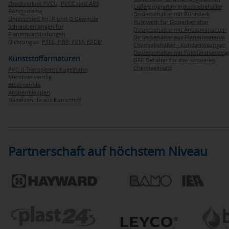
Druckverlust PVCU, PVCC und ABS
Lieferprogramm Industriebehälter
Rohrsysteme
Dosierbehälter mit Rührwerk
Unterschied Rp, R und G Gewinde
Rührwerk für Dosierbehälter
Schraubenlängen für
Dosierbehälter mit Anbauvarianten
Flanschverbindungen
Dosierbehälter aus Plattenmaterial
Dichtungen:
PTFE,
NBR,
FKM,
EPDM
Chemiebehälter - Kundenlösungen
Dosierbehälter mit Füllstandsanzei
Kunststoffarmaturen
GFK Behälter für den schweren
Chemieeinsatz
PVC U Transparent Kugelhahn
Membranventile
Blockventile
Absperrklappen
Nadelventile aus Kunststoff
Partnerschaft auf höchstem Niveau