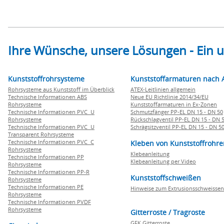
Ihre Wünsche, unsere Lösungen - Ein
Kunststoffrohrsysteme
Kunststoffarmaturen nach 
Rohrsysteme aus Kunststoff im Überblick
ATEX-Leitlinien allgemein
Technische Informationen ABS
Neue EU Richtlinie 2014/34/EU
Rohrsysteme
Kunststoffarmaturen in Ex-Zonen
Technische Informationen PVC U
Schmutzfänger PP-EL DN 15 - DN 50
Rohrsysteme
Rückschlagventil PP-EL DN 15 - DN 
Technische Informationen PVC U
Schrägsitzventil PP-EL DN 15 - DN 5
Transparent Rohrsysteme
Technische Informationen PVC C
Kleben von Kunststoffrohre
Rohrsysteme
Klebeanleitung
Technische Informationen PP
Klebeanleitung per Video
Rohrsysteme
Technische Informationen PP-R
Kunststoffschweißen
Rohrsysteme
Technische Informationen PE
Hinweise zum Extrusionsschweissen
Rohrsysteme
Technische Informationen PVDF
Rohrsysteme
Gitterroste / Tragroste
GFK Gitterroste