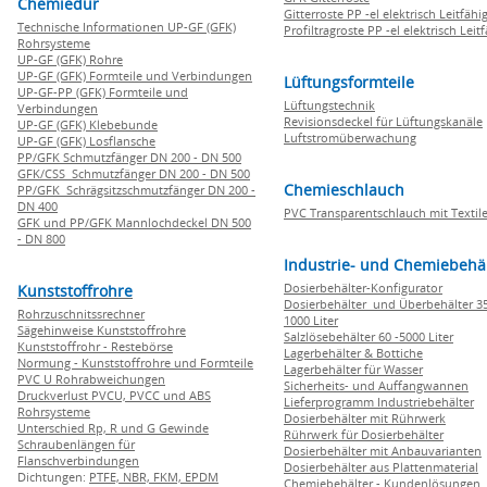
Chemiedur
Gitterroste PP -el elektrisch Leitfähi
Technische Informationen UP-GF (GFK)
Profiltragroste PP -el elektrisch Leit
Rohrsysteme
UP-GF (GFK) Rohre
UP-GF (GFK) Formteile und Verbindungen
Lüftungsformteile
UP-GF-PP (GFK) Formteile und
Lüftungstechnik
Verbindungen
Revisionsdeckel für Lüftungskanäle
UP-GF (GFK) Klebebunde
Luftstromüberwachung
UP-GF (GFK) Losflansche
PP/GFK Schmutzfänger DN 200 - DN 500
GFK/CSS Schmutzfänger DN 200 - DN 500
Chemieschlauch
PP/GFK Schrägsitzschmutzfänger DN 200 -
DN 400
PVC Transparentschlauch mit Textile
GFK und PP/GFK Mannlochdeckel DN 500
- DN 800
Industrie- und Chemiebehä
Dosierbehälter-Konfigurator
Kunststoffrohre
Dosierbehälter und Überbehälter 35
Rohrzuschnitssrechner
1000 Liter
Sägehinweise Kunststoffrohre
Salzlösebehälter 60 -5000 Liter
Kunststoffrohr - Restebörse
Lagerbehälter & Bottiche
Normung - Kunststoffrohre und Formteile
Lagerbehälter für Wasser
PVC U Rohrabweichungen
Sicherheits- und Auffangwannen
Druckverlust PVCU, PVCC und ABS
Lieferprogramm Industriebehälter
Rohrsysteme
Dosierbehälter mit Rührwerk
Unterschied Rp, R und G Gewinde
Rührwerk für Dosierbehälter
Schraubenlängen für
Dosierbehälter mit Anbauvarianten
Flanschverbindungen
Dosierbehälter aus Plattenmaterial
Dichtungen:
PTFE,
NBR,
FKM,
EPDM
Chemiebehälter - Kundenlösungen