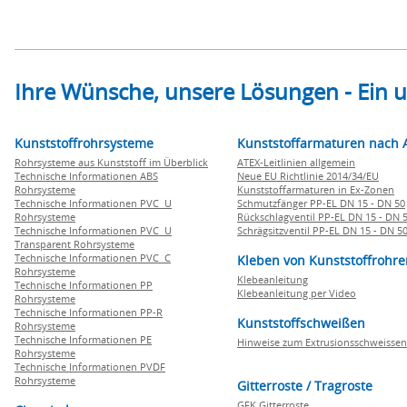
Ihre Wünsche, unsere Lösungen - Ein
Kunststoffrohrsysteme
Kunststoffarmaturen nach 
Rohrsysteme aus Kunststoff im Überblick
ATEX-Leitlinien allgemein
Technische Informationen ABS
Neue EU Richtlinie 2014/34/EU
Rohrsysteme
Kunststoffarmaturen in Ex-Zonen
Technische Informationen PVC U
Schmutzfänger PP-EL DN 15 - DN 50
Rohrsysteme
Rückschlagventil PP-EL DN 15 - DN 
Technische Informationen PVC U
Schrägsitzventil PP-EL DN 15 - DN 5
Transparent Rohrsysteme
Technische Informationen PVC C
Kleben von Kunststoffrohre
Rohrsysteme
Klebeanleitung
Technische Informationen PP
Klebeanleitung per Video
Rohrsysteme
Technische Informationen PP-R
Kunststoffschweißen
Rohrsysteme
Technische Informationen PE
Hinweise zum Extrusionsschweissen
Rohrsysteme
Technische Informationen PVDF
Rohrsysteme
Gitterroste / Tragroste
GFK Gitterroste