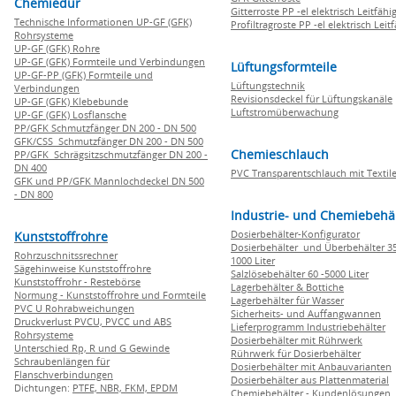
Chemiedur
Gitterroste PP -el elektrisch Leitfähi
Technische Informationen UP-GF (GFK)
Profiltragroste PP -el elektrisch Leit
Rohrsysteme
UP-GF (GFK) Rohre
UP-GF (GFK) Formteile und Verbindungen
Lüftungsformteile
UP-GF-PP (GFK) Formteile und
Lüftungstechnik
Verbindungen
Revisionsdeckel für Lüftungskanäle
UP-GF (GFK) Klebebunde
Luftstromüberwachung
UP-GF (GFK) Losflansche
PP/GFK Schmutzfänger DN 200 - DN 500
GFK/CSS Schmutzfänger DN 200 - DN 500
Chemieschlauch
PP/GFK Schrägsitzschmutzfänger DN 200 -
DN 400
PVC Transparentschlauch mit Textile
GFK und PP/GFK Mannlochdeckel DN 500
- DN 800
Industrie- und Chemiebehä
Dosierbehälter-Konfigurator
Kunststoffrohre
Dosierbehälter und Überbehälter 35
Rohrzuschnitssrechner
1000 Liter
Sägehinweise Kunststoffrohre
Salzlösebehälter 60 -5000 Liter
Kunststoffrohr - Restebörse
Lagerbehälter & Bottiche
Normung - Kunststoffrohre und Formteile
Lagerbehälter für Wasser
PVC U Rohrabweichungen
Sicherheits- und Auffangwannen
Druckverlust PVCU, PVCC und ABS
Lieferprogramm Industriebehälter
Rohrsysteme
Dosierbehälter mit Rührwerk
Unterschied Rp, R und G Gewinde
Rührwerk für Dosierbehälter
Schraubenlängen für
Dosierbehälter mit Anbauvarianten
Flanschverbindungen
Dosierbehälter aus Plattenmaterial
Dichtungen:
PTFE,
NBR,
FKM,
EPDM
Chemiebehälter - Kundenlösungen