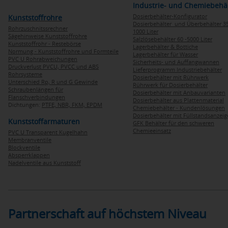
Industrie- und Chemiebehä
Dosierbehälter-Konfigurator
Kunststoffrohre
Dosierbehälter und Überbehälter 35
Rohrzuschnitssrechner
1000 Liter
Sägehinweise Kunststoffrohre
Salzlösebehälter 60 -5000 Liter
Kunststoffrohr - Restebörse
Lagerbehälter & Bottiche
Normung - Kunststoffrohre und Formteile
Lagerbehälter für Wasser
PVC U Rohrabweichungen
Sicherheits- und Auffangwannen
Druckverlust PVCU, PVCC und ABS
Lieferprogramm Industriebehälter
Rohrsysteme
Dosierbehälter mit Rührwerk
Unterschied Rp, R und G Gewinde
Rührwerk für Dosierbehälter
Schraubenlängen für
Dosierbehälter mit Anbauvarianten
Flanschverbindungen
Dosierbehälter aus Plattenmaterial
Dichtungen:
PTFE,
NBR,
FKM,
EPDM
Chemiebehälter - Kundenlösungen
Dosierbehälter mit Füllstandsanzei
Kunststoffarmaturen
GFK Behälter für den schweren
Chemieeinsatz
PVC U Transparent Kugelhahn
Membranventile
Blockventile
Absperrklappen
Nadelventile aus Kunststoff
Partnerschaft auf höchstem Niveau