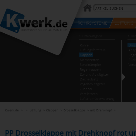
Kwerk.de
> >
Lüftung
>
Klappen
>
Drosselklappe
>
mit Drehknopf
>
PP Drosselklappe mit Drehknopf rot un