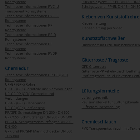
Rohrsysteme
Rückschlagventil PP-EL DN 15 - DN 
Technische Informationen PVC U
Schrägsitzventil PP-EL DN 15 - DN 5
Transparent Rohrsysteme
Technische Informationen PVC C
Kleben von Kunststoffrohre
Rohrsysteme
Klebeanleitung
Technische Informationen PP
Klebeanleitung per Video
Rohrsysteme
Technische Informationen PP-R
Kunststoffschweißen
Rohrsysteme
Technische Informationen PE
Hinweise zum Extrusionsschweissen
Rohrsysteme
Technische Informationen PVDF
Rohrsysteme
Gitterroste / Tragroste
GFK Gitterroste
Chemiedur
Gitterroste PP -el elektrisch Leitfähi
Technische Informationen UP-GF (GFK)
Profiltragroste PP -el elektrisch Leit
Rohrsysteme
UP-GF (GFK) Rohre
UP-GF (GFK) Formteile und Verbindungen
Lüftungsformteile
UP-GF-PP (GFK) Formteile und
Lüftungstechnik
Verbindungen
Revisionsdeckel für Lüftungskanäle
UP-GF (GFK) Klebebunde
Luftstromüberwachung
UP-GF (GFK) Losflansche
PP/GFK Schmutzfänger DN 200 - DN 500
GFK/CSS Schmutzfänger DN 200 - DN 500
Chemieschlauch
PP/GFK Schrägsitzschmutzfänger DN 200 -
DN 400
PVC Transparentschlauch mit Textile
GFK und PP/GFK Mannlochdeckel DN 500
- DN 800