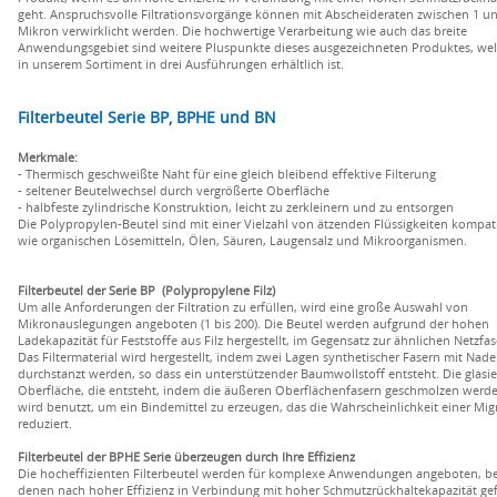
geht. Anspruchsvolle Filtrationsvorgänge können mit Abscheideraten zwischen 1 u
Mikron verwirklicht werden. Die hochwertige Verarbeitung wie auch das breite
Anwendungsgebiet sind weitere Pluspunkte dieses ausgezeichneten Produktes, we
in unserem Sortiment in drei Ausführungen erhältlich ist.
Filterbeutel Serie BP, BPHE und BN
Merkmale:
- Thermisch geschweißte Naht für eine gleich bleibend effektive Filterung
- seltener Beutelwechsel durch vergrößerte Oberfläche
- halbfeste zylindrische Konstruktion, leicht zu zerkleinern und zu entsorgen
Die Polypropylen-Beutel sind mit einer Vielzahl von ätzenden Flüssigkeiten kompati
wie organischen Lösemitteln, Ölen, Säuren, Laugensalz und Mikroorganismen.
Filterbeutel der Serie BP (Polypropylene Filz)
Um alle Anforderungen der Filtration zu erfüllen, wird eine große Auswahl von
Mikronauslegungen angeboten (1 bis 200). Die Beutel werden aufgrund der hohen
Ladekapazität für Feststoffe aus Filz hergestellt, im Gegensatz zur ähnlichen Netzfas
Das Filtermaterial wird hergestellt, indem zwei Lagen synthetischer Fasern mit Nade
durchstanzt werden, so dass ein unterstützender Baumwollstoff entsteht. Die glasie
Oberfläche, die entsteht, indem die äußeren Oberflächenfasern geschmolzen werd
wird benutzt, um ein Bindemittel zu erzeugen, das die Wahrscheinlichkeit einer Mig
reduziert.
Filterbeutel der BPHE Serie überzeugen durch Ihre Effizienz
Die hocheffizienten Filterbeutel werden für komplexe Anwendungen angeboten, be
denen nach hoher Effizienz in Verbindung mit hoher Schmutzrückhaltekapazität gef