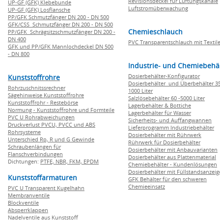
Revisionsdeckel für Lüftungskanäle
UP-GF (GFK) Klebebunde
Luftstromüberwachung
UP-GF (GFK) Losflansche
PP/GFK Schmutzfänger DN 200 - DN 500
GFK/CSS Schmutzfänger DN 200 - DN 500
Chemieschlauch
PP/GFK Schrägsitzschmutzfänger DN 200 -
DN 400
PVC Transparentschlauch mit Textile
GFK und PP/GFK Mannlochdeckel DN 500
- DN 800
Industrie- und Chemiebehä
Dosierbehälter-Konfigurator
Kunststoffrohre
Dosierbehälter und Überbehälter 35
Rohrzuschnitssrechner
1000 Liter
Sägehinweise Kunststoffrohre
Salzlösebehälter 60 -5000 Liter
Kunststoffrohr - Restebörse
Lagerbehälter & Bottiche
Normung - Kunststoffrohre und Formteile
Lagerbehälter für Wasser
PVC U Rohrabweichungen
Sicherheits- und Auffangwannen
Druckverlust PVCU, PVCC und ABS
Lieferprogramm Industriebehälter
Rohrsysteme
Dosierbehälter mit Rührwerk
Unterschied Rp, R und G Gewinde
Rührwerk für Dosierbehälter
Schraubenlängen für
Dosierbehälter mit Anbauvarianten
Flanschverbindungen
Dosierbehälter aus Plattenmaterial
Dichtungen:
PTFE,
NBR,
FKM,
EPDM
Chemiebehälter - Kundenlösungen
Dosierbehälter mit Füllstandsanzei
Kunststoffarmaturen
GFK Behälter für den schweren
Chemieeinsatz
PVC U Transparent Kugelhahn
Membranventile
Blockventile
Absperrklappen
Nadelventile aus Kunststoff