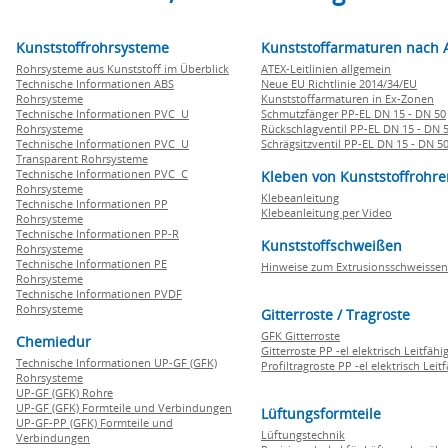
Kunststoffrohrsysteme
Kunststoffarmaturen nach 
Rohrsysteme aus Kunststoff im Überblick
ATEX-Leitlinien allgemein
Technische Informationen ABS
Neue EU Richtlinie 2014/34/EU
Rohrsysteme
Kunststoffarmaturen in Ex-Zonen
Technische Informationen PVC U
Schmutzfänger PP-EL DN 15 - DN 50
Rohrsysteme
Rückschlagventil PP-EL DN 15 - DN 
Technische Informationen PVC U
Schrägsitzventil PP-EL DN 15 - DN 5
Transparent Rohrsysteme
Technische Informationen PVC C
Kleben von Kunststoffrohre
Rohrsysteme
Klebeanleitung
Technische Informationen PP
Klebeanleitung per Video
Rohrsysteme
Technische Informationen PP-R
Kunststoffschweißen
Rohrsysteme
Technische Informationen PE
Hinweise zum Extrusionsschweissen
Rohrsysteme
Technische Informationen PVDF
Rohrsysteme
Gitterroste / Tragroste
GFK Gitterroste
Chemiedur
Gitterroste PP -el elektrisch Leitfähi
Technische Informationen UP-GF (GFK)
Profiltragroste PP -el elektrisch Leit
Rohrsysteme
UP-GF (GFK) Rohre
UP-GF (GFK) Formteile und Verbindungen
Lüftungsformteile
UP-GF-PP (GFK) Formteile und
Lüftungstechnik
Verbindungen