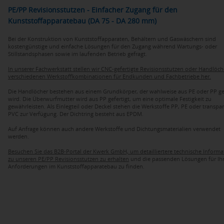
PE/PP Revisionsstutzen - Einfacher Zugang für den
Kunststoffapparatebau (DA 75 - DA 280 mm)
Bei der Konstruktion von Kunststoffapparaten, Behältern und Gaswäschern sind
kostengünstige und einfache Lösungen für den Zugang während Wartungs- oder
Stillstandsphasen sowie im laufenden Betrieb gefragt.
In unserer Fachwerkstatt stellen wir CNC-gefertigte Revisionsstutzen oder Handlöch
verschiedenen Werkstoffkombinationen für Endkunden und Fachbetriebe her.
Die Handlöcher bestehen aus einem Grundkörper, der wahlweise aus PE oder PP gef
wird. Die Überwurfmutter wird aus PP gefertigt, um eine optimale Festigkeit zu
gewährleisten. Als Einlegteil oder Deckel stehen die Werkstoffe PP, PE oder transpa
PVC zur Verfügung. Der Dichtring besteht aus EPDM.
Auf Anfrage können auch andere Werkstoffe und Dichtungsmaterialien verwendet
werden.
Besuchen Sie das B2B-Portal der Kwerk GmbH, um detailliertere technische Inform
zu unseren PE/PP Revisionsstutzen zu erhalten
und die passenden Lösungen für Ih
Anforderungen im Kunststoffapparatebau zu finden.