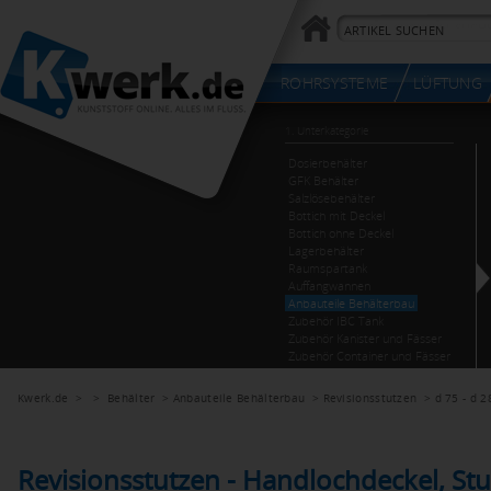
Kwerk.de
> >
Behälter
>
Anbauteile Behälterbau
>
Revisionsstutzen
>
d 75 - d 2
Revisionsstutzen - Handlochdeckel, S