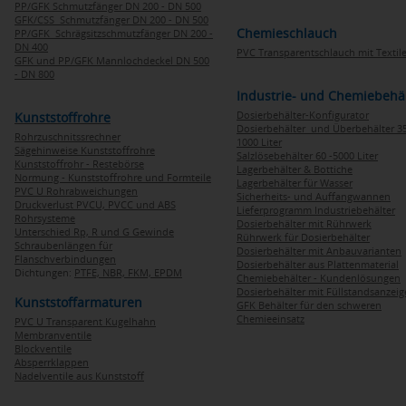
PP/GFK Schmutzfänger DN 200 - DN 500
GFK/CSS Schmutzfänger DN 200 - DN 500
Chemieschlauch
PP/GFK Schrägsitzschmutzfänger DN 200 -
DN 400
PVC Transparentschlauch mit Textile
GFK und PP/GFK Mannlochdeckel DN 500
- DN 800
Industrie- und Chemiebehä
Dosierbehälter-Konfigurator
Kunststoffrohre
Dosierbehälter und Überbehälter 35
Rohrzuschnitssrechner
1000 Liter
Sägehinweise Kunststoffrohre
Salzlösebehälter 60 -5000 Liter
Kunststoffrohr - Restebörse
Lagerbehälter & Bottiche
Normung - Kunststoffrohre und Formteile
Lagerbehälter für Wasser
PVC U Rohrabweichungen
Sicherheits- und Auffangwannen
Druckverlust PVCU, PVCC und ABS
Lieferprogramm Industriebehälter
Rohrsysteme
Dosierbehälter mit Rührwerk
Unterschied Rp, R und G Gewinde
Rührwerk für Dosierbehälter
Schraubenlängen für
Dosierbehälter mit Anbauvarianten
Flanschverbindungen
Dosierbehälter aus Plattenmaterial
Dichtungen:
PTFE,
NBR,
FKM,
EPDM
Chemiebehälter - Kundenlösungen
Dosierbehälter mit Füllstandsanzei
Kunststoffarmaturen
GFK Behälter für den schweren
Chemieeinsatz
PVC U Transparent Kugelhahn
Membranventile
Blockventile
Absperrklappen
Nadelventile aus Kunststoff