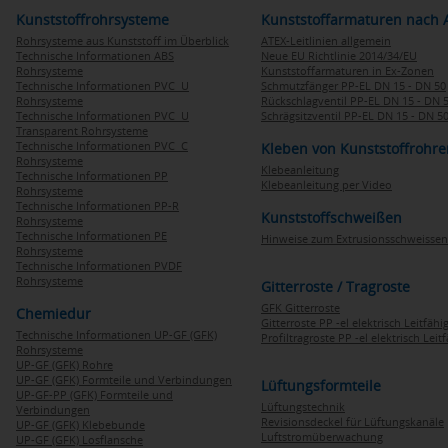
Kunststoffrohrsysteme
Kunststoffarmaturen nach 
Rohrsysteme aus Kunststoff im Überblick
ATEX-Leitlinien allgemein
Technische Informationen ABS
Neue EU Richtlinie 2014/34/EU
Rohrsysteme
Kunststoffarmaturen in Ex-Zonen
Technische Informationen PVC U
Schmutzfänger PP-EL DN 15 - DN 50
Rohrsysteme
Rückschlagventil PP-EL DN 15 - DN 
Technische Informationen PVC U
Schrägsitzventil PP-EL DN 15 - DN 5
Transparent Rohrsysteme
Technische Informationen PVC C
Kleben von Kunststoffrohre
Rohrsysteme
Klebeanleitung
Technische Informationen PP
Klebeanleitung per Video
Rohrsysteme
Technische Informationen PP-R
Kunststoffschweißen
Rohrsysteme
Technische Informationen PE
Hinweise zum Extrusionsschweissen
Rohrsysteme
Technische Informationen PVDF
Rohrsysteme
Gitterroste / Tragroste
GFK Gitterroste
Chemiedur
Gitterroste PP -el elektrisch Leitfähi
Technische Informationen UP-GF (GFK)
Profiltragroste PP -el elektrisch Leit
Rohrsysteme
UP-GF (GFK) Rohre
UP-GF (GFK) Formteile und Verbindungen
Lüftungsformteile
UP-GF-PP (GFK) Formteile und
Lüftungstechnik
Verbindungen
Revisionsdeckel für Lüftungskanäle
UP-GF (GFK) Klebebunde
Luftstromüberwachung
UP-GF (GFK) Losflansche