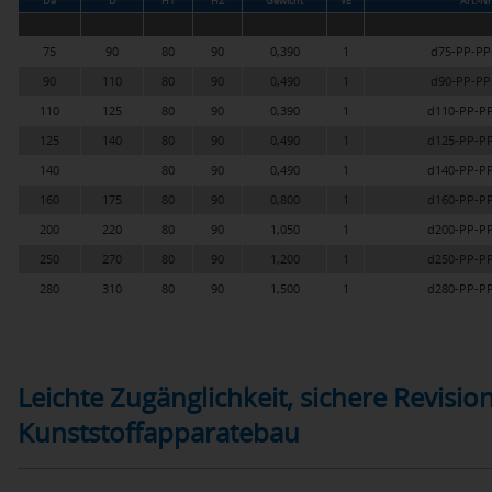
Da
D
H1
H2
Gewicht
VE
Art.-Nr
75
90
80
90
0,390
1
d75-PP-PP
90
110
80
90
0,490
1
d90-PP-PP
110
125
80
90
0,390
1
d110-PP-P
125
140
80
90
0,490
1
d125-PP-P
140
80
90
0,490
1
d140-PP-P
160
175
80
90
0,800
1
d160-PP-P
200
220
80
90
1,050
1
d200-PP-P
250
270
80
90
1,200
1
d250-PP-P
280
310
80
90
1,500
1
d280-PP-P
Leichte Zugänglichkeit, sichere Revisio
Kunststoffapparatebau