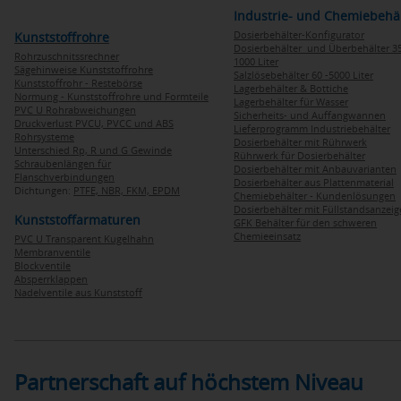
Industrie- und Chemiebehä
Dosierbehälter-Konfigurator
Kunststoffrohre
Dosierbehälter und Überbehälter 35
Rohrzuschnitssrechner
1000 Liter
Sägehinweise Kunststoffrohre
Salzlösebehälter 60 -5000 Liter
Kunststoffrohr - Restebörse
Lagerbehälter & Bottiche
Normung - Kunststoffrohre und Formteile
Lagerbehälter für Wasser
PVC U Rohrabweichungen
Sicherheits- und Auffangwannen
Druckverlust PVCU, PVCC und ABS
Lieferprogramm Industriebehälter
Rohrsysteme
Dosierbehälter mit Rührwerk
Unterschied Rp, R und G Gewinde
Rührwerk für Dosierbehälter
Schraubenlängen für
Dosierbehälter mit Anbauvarianten
Flanschverbindungen
Dosierbehälter aus Plattenmaterial
Dichtungen:
PTFE,
NBR,
FKM,
EPDM
Chemiebehälter - Kundenlösungen
Dosierbehälter mit Füllstandsanzei
Kunststoffarmaturen
GFK Behälter für den schweren
Chemieeinsatz
PVC U Transparent Kugelhahn
Membranventile
Blockventile
Absperrklappen
Nadelventile aus Kunststoff
Partnerschaft auf höchstem Niveau