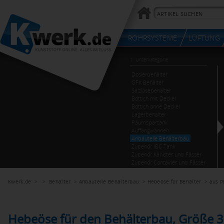
Kwerk.de
> >
Behälter
>
Anbauteile Behälterbau
>
Hebeöse für Behälter
>
aus P
Hebeöse für den Behälterbau, Größe 3, 