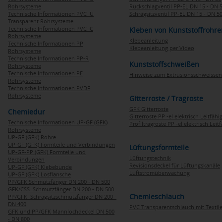
Rohrsysteme
Rückschlagventil PP-EL DN 15 - DN 
Technische Informationen PVC U
Schrägsitzventil PP-EL DN 15 - DN 5
Transparent Rohrsysteme
Technische Informationen PVC C
Kleben von Kunststoffrohre
Rohrsysteme
Klebeanleitung
Technische Informationen PP
Klebeanleitung per Video
Rohrsysteme
Technische Informationen PP-R
Kunststoffschweißen
Rohrsysteme
Technische Informationen PE
Hinweise zum Extrusionsschweissen
Rohrsysteme
Technische Informationen PVDF
Rohrsysteme
Gitterroste / Tragroste
GFK Gitterroste
Chemiedur
Gitterroste PP -el elektrisch Leitfähi
Technische Informationen UP-GF (GFK)
Profiltragroste PP -el elektrisch Leit
Rohrsysteme
UP-GF (GFK) Rohre
UP-GF (GFK) Formteile und Verbindungen
Lüftungsformteile
UP-GF-PP (GFK) Formteile und
Lüftungstechnik
Verbindungen
Revisionsdeckel für Lüftungskanäle
UP-GF (GFK) Klebebunde
Luftstromüberwachung
UP-GF (GFK) Losflansche
PP/GFK Schmutzfänger DN 200 - DN 500
GFK/CSS Schmutzfänger DN 200 - DN 500
Chemieschlauch
PP/GFK Schrägsitzschmutzfänger DN 200 -
DN 400
PVC Transparentschlauch mit Textile
GFK und PP/GFK Mannlochdeckel DN 500
- DN 800