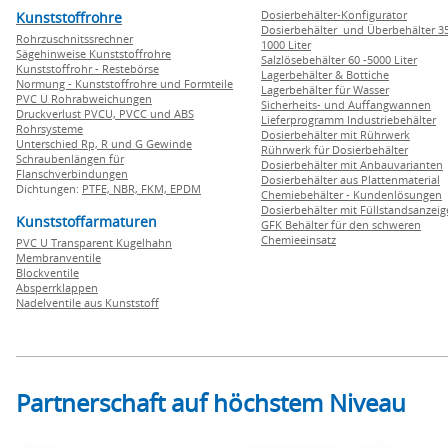
Dosierbehälter-Konfigurator
Kunststoffrohre
Dosierbehälter und Überbehälter 35
Rohrzuschnitssrechner
1000 Liter
Sägehinweise Kunststoffrohre
Salzlösebehälter 60 -5000 Liter
Kunststoffrohr - Restebörse
Lagerbehälter & Bottiche
Normung - Kunststoffrohre und Formteile
Lagerbehälter für Wasser
PVC U Rohrabweichungen
Sicherheits- und Auffangwannen
Druckverlust PVCU, PVCC und ABS
Lieferprogramm Industriebehälter
Rohrsysteme
Dosierbehälter mit Rührwerk
Unterschied Rp, R und G Gewinde
Rührwerk für Dosierbehälter
Schraubenlängen für
Dosierbehälter mit Anbauvarianten
Flanschverbindungen
Dosierbehälter aus Plattenmaterial
Dichtungen:
PTFE,
NBR,
FKM,
EPDM
Chemiebehälter - Kundenlösungen
Dosierbehälter mit Füllstandsanzei
Kunststoffarmaturen
GFK Behälter für den schweren
Chemieeinsatz
PVC U Transparent Kugelhahn
Membranventile
Blockventile
Absperrklappen
Nadelventile aus Kunststoff
Partnerschaft auf höchstem Niveau