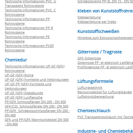
Technische Informationen PVC U
Schrägsitzventil PP-EL DN 15 - DN 5
Transparent Rohrsysteme
Technische Informationen PVC C
Kleben von Kunststoffrohre
Rohrsysteme
Klebeanleitung
Technische Informationen PP
Klebeanleitung per Video
Rohrsysteme
Technische Informationen PP-R
Kunststoffschweißen
Rohrsysteme
Technische Informationen PE
Hinweise zum Extrusionsschweissen
Rohrsysteme
Technische Informationen PVDF
Rohrsysteme
Gitterroste / Tragroste
GFK Gitterroste
Chemiedur
Gitterroste PP -el elektrisch Leitfähi
Technische Informationen UP-GF (GFK)
Profiltragroste PP -el elektrisch Leit
Rohrsysteme
UP-GF (GFK) Rohre
UP-GF (GFK) Formteile und Verbindungen
Lüftungsformteile
UP-GF-PP (GFK) Formteile und
Lüftungstechnik
Verbindungen
Revisionsdeckel für Lüftungskanäle
UP-GF (GFK) Klebebunde
Luftstromüberwachung
UP-GF (GFK) Losflansche
PP/GFK Schmutzfänger DN 200 - DN 500
GFK/CSS Schmutzfänger DN 200 - DN 500
Chemieschlauch
PP/GFK Schrägsitzschmutzfänger DN 200 -
DN 400
PVC Transparentschlauch mit Textile
GFK und PP/GFK Mannlochdeckel DN 500
- DN 800
Industrie- und Chemiebehä