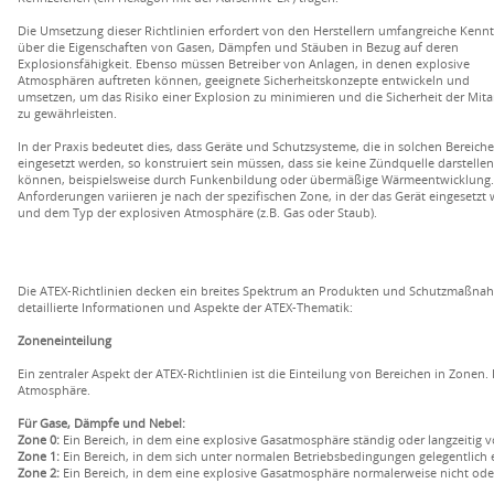
Die Umsetzung dieser Richtlinien erfordert von den Herstellern umfangreiche Kennt
über die Eigenschaften von Gasen, Dämpfen und Stäuben in Bezug auf deren
Explosionsfähigkeit. Ebenso müssen Betreiber von Anlagen, in denen explosive
Atmosphären auftreten können, geeignete Sicherheitskonzepte entwickeln und
umsetzen, um das Risiko einer Explosion zu minimieren und die Sicherheit der Mita
zu gewährleisten.
In der Praxis bedeutet dies, dass Geräte und Schutzsysteme, die in solchen Bereich
eingesetzt werden, so konstruiert sein müssen, dass sie keine Zündquelle darstellen
können, beispielsweise durch Funkenbildung oder übermäßige Wärmeentwicklung.
Anforderungen variieren je nach der spezifischen Zone, in der das Gerät eingesetzt 
und dem Typ der explosiven Atmosphäre (z.B. Gas oder Staub).
Die ATEX-Richtlinien decken ein breites Spektrum an Produkten und Schutzmaßnahm
detaillierte Informationen und Aspekte der ATEX-Thematik:
Zoneneinteilung
Ein zentraler Aspekt der ATEX-Richtlinien ist die Einteilung von Bereichen in Zonen. 
Atmosphäre.
Für Gase, Dämpfe und Nebel:
Zone 0:
Ein Bereich, in dem eine explosive Gasatmosphäre ständig oder langzeitig v
Zone 1:
Ein Bereich, in dem sich unter normalen Betriebsbedingungen gelegentlich
Zone 2:
Ein Bereich, in dem eine explosive Gasatmosphäre normalerweise nicht oder n