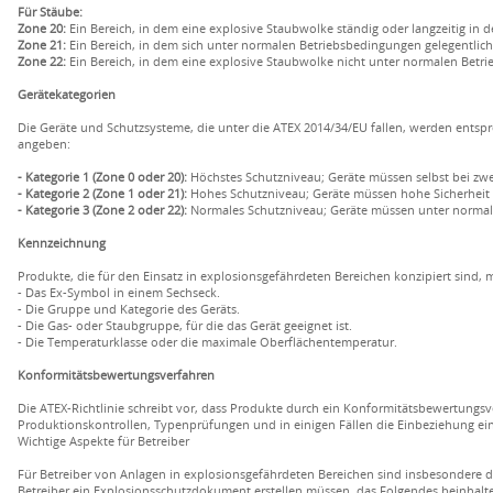
Für Stäube:
Zone 20:
Ein Bereich, in dem eine explosive Staubwolke ständig oder langzeitig in d
Zone 21:
Ein Bereich, in dem sich unter normalen Betriebsbedingungen gelegentlic
Zone 22:
Ein Bereich, in dem eine explosive Staubwolke nicht unter normalen Betrie
Gerätekategorien
Die Geräte und Schutzsysteme, die unter die ATEX 2014/34/EU fallen, werden entspre
angeben:
- Kategorie 1 (Zone 0 oder 20):
Höchstes Schutzniveau; Geräte müssen selbst bei zwe
- Kategorie 2 (Zone 1 oder 21):
Hohes Schutzniveau; Geräte müssen hohe Sicherheit bi
- Kategorie 3 (Zone 2 oder 22):
Normales Schutzniveau; Geräte müssen unter normale
Kennzeichnung
Produkte, die für den Einsatz in explosionsgefährdeten Bereichen konzipiert sind,
- Das Ex-Symbol in einem Sechseck.
- Die Gruppe und Kategorie des Geräts.
- Die Gas- oder Staubgruppe, für die das Gerät geeignet ist.
- Die Temperaturklasse oder die maximale Oberflächentemperatur.
Konformitätsbewertungsverfahren
Die ATEX-Richtlinie schreibt vor, dass Produkte durch ein Konformitätsbewertungs
Produktionskontrollen, Typenprüfungen und in einigen Fällen die Einbeziehung ein
Wichtige Aspekte für Betreiber
Für Betreiber von Anlagen in explosionsgefährdeten Bereichen sind insbesondere die
Betreiber ein Explosionsschutzdokument erstellen müssen, das Folgendes beinhalte