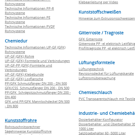
Klebeanleitung per Video
Rohrsysteme
Technische Informationen PP-R
Kunststoffschweißen
Rohrsysteme
Technische Informationen PE
Hinweise zum Extrusionsschweissen
Rohrsysteme
Technische Informationen PVDF
Rohrsysteme
Gitterroste / Tragroste
GFK Gitterroste
Chemiedur
Gitterroste PP -el elektrisch Leitfähi
Technische Informationen UP-GF (GFK)
Profiltragroste PP -el elektrisch Leit
Rohrsysteme
UP-GF (GFK) Rohre
UP-GF (GFK) Formteile und Verbindungen
Lüftungsformteile
UP-GF-PP (GFK) Formteile und
Lüftungstechnik
Verbindungen
Revisionsdeckel für Lüftungskanäle
UP-GF (GFK) Klebebunde
Luftstromüberwachung
UP-GF (GFK) Losflansche
PP/GFK Schmutzfänger DN 200 - DN 500
GFK/CSS Schmutzfänger DN 200 - DN 500
Chemieschlauch
PP/GFK Schrägsitzschmutzfänger DN 200 -
DN 400
PVC Transparentschlauch mit Textile
GFK und PP/GFK Mannlochdeckel DN 500
- DN 800
Industrie- und Chemiebehä
Dosierbehälter-Konfigurator
Kunststoffrohre
Dosierbehälter und Überbehälter 35
Rohrzuschnitssrechner
1000 Liter
Sägehinweise Kunststoffrohre
Salzlösebehälter 60 -5000 Liter