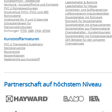
Kunststoffrohr - Restebörse
Lagerbehälter & Bottiche
Normung - Kunststoffrohre und Formteile
Lagerbehälter für Wasser
PVC U Rohrabweichungen
Sicherheits- und Auffangwannen
Druckverlust PVCU, PVCC und ABS
Lieferprogramm Industriebehälter
Rohrsysteme
Dosierbehälter mit Rührwerk
Unterschied Rp, R und G Gewinde
Rührwerk für Dosierbehälter
Schraubenlängen für
Dosierbehälter mit Anbauvarianten
Flanschverbindungen
Dosierbehälter aus Plattenmaterial
Dichtungen:
PTFE,
NBR,
FKM,
EPDM
Chemiebehälter - Kundenlösungen
Dosierbehälter mit Füllstandsanzei
Kunststoffarmaturen
GFK Behälter für den schweren
Chemieeinsatz
PVC U Transparent Kugelhahn
Membranventile
Blockventile
Absperrklappen
Nadelventile aus Kunststoff
Partnerschaft auf höchstem Niveau