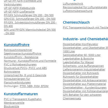
UP-GF-PP (GFK) Formteile und
Lüftungstechnik
Verbindungen
Revisionsdeckel für Lüftungskanäle
UP-GF (GFK) Klebebunde
Luftstromüberwachung
UP-GF (GFK) Losflansche
PP/GFK Schmutzfänger DN 200 - DN 500
GFK/CSS Schmutzfänger DN 200 - DN 500
Chemieschlauch
PP/GFK Schrägsitzschmutzfänger DN 200 -
DN 400
PVC Transparentschlauch mit Textile
GFK und PP/GFK Mannlochdeckel DN 500
- DN 800
Industrie- und Chemiebehä
Dosierbehälter-Konfigurator
Kunststoffrohre
Dosierbehälter und Überbehälter 35
Rohrzuschnitssrechner
1000 Liter
Sägehinweise Kunststoffrohre
Salzlösebehälter 60 -5000 Liter
Kunststoffrohr - Restebörse
Lagerbehälter & Bottiche
Normung - Kunststoffrohre und Formteile
Lagerbehälter für Wasser
PVC U Rohrabweichungen
Sicherheits- und Auffangwannen
Druckverlust PVCU, PVCC und ABS
Lieferprogramm Industriebehälter
Rohrsysteme
Dosierbehälter mit Rührwerk
Unterschied Rp, R und G Gewinde
Rührwerk für Dosierbehälter
Schraubenlängen für
Dosierbehälter mit Anbauvarianten
Flanschverbindungen
Dosierbehälter aus Plattenmaterial
Dichtungen:
PTFE,
NBR,
FKM,
EPDM
Chemiebehälter - Kundenlösungen
Dosierbehälter mit Füllstandsanzei
Kunststoffarmaturen
GFK Behälter für den schweren
Chemieeinsatz
PVC U Transparent Kugelhahn
Membranventile
Blockventile