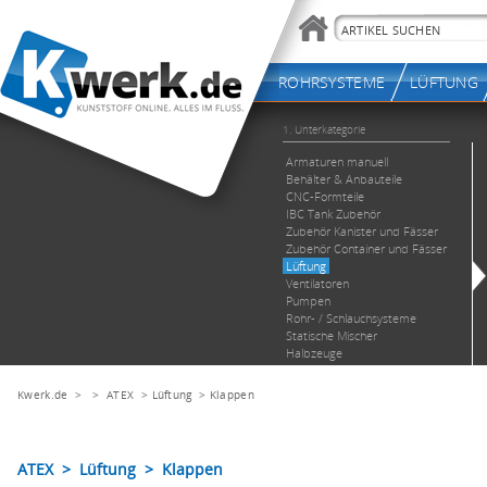
Kwerk.de
> >
ATEX
>
Lüftung
>
Klappen
ATEX > Lüftung > Klappen