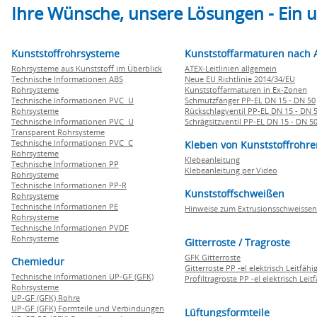
Ihre Wünsche, unsere Lösungen - Ein
Kunststoffrohrsysteme
Kunststoffarmaturen nach 
Rohrsysteme aus Kunststoff im Überblick
ATEX-Leitlinien allgemein
Technische Informationen ABS
Neue EU Richtlinie 2014/34/EU
Rohrsysteme
Kunststoffarmaturen in Ex-Zonen
Technische Informationen PVC U
Schmutzfänger PP-EL DN 15 - DN 50
Rohrsysteme
Rückschlagventil PP-EL DN 15 - DN 
Technische Informationen PVC U
Schrägsitzventil PP-EL DN 15 - DN 5
Transparent Rohrsysteme
Technische Informationen PVC C
Kleben von Kunststoffrohre
Rohrsysteme
Klebeanleitung
Technische Informationen PP
Klebeanleitung per Video
Rohrsysteme
Technische Informationen PP-R
Kunststoffschweißen
Rohrsysteme
Technische Informationen PE
Hinweise zum Extrusionsschweissen
Rohrsysteme
Technische Informationen PVDF
Rohrsysteme
Gitterroste / Tragroste
GFK Gitterroste
Chemiedur
Gitterroste PP -el elektrisch Leitfähi
Technische Informationen UP-GF (GFK)
Profiltragroste PP -el elektrisch Leit
Rohrsysteme
UP-GF (GFK) Rohre
UP-GF (GFK) Formteile und Verbindungen
Lüftungsformteile