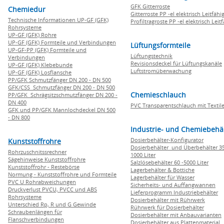
GFK Gitterroste
Chemiedur
Gitterroste PP -el elektrisch Leitfähi
Technische Informationen UP-GF (GFK)
Profiltragroste PP -el elektrisch Leit
Rohrsysteme
UP-GF (GFK) Rohre
UP-GF (GFK) Formteile und Verbindungen
Lüftungsformteile
UP-GF-PP (GFK) Formteile und
Lüftungstechnik
Verbindungen
Revisionsdeckel für Lüftungskanäle
UP-GF (GFK) Klebebunde
Luftstromüberwachung
UP-GF (GFK) Losflansche
PP/GFK Schmutzfänger DN 200 - DN 500
GFK/CSS Schmutzfänger DN 200 - DN 500
Chemieschlauch
PP/GFK Schrägsitzschmutzfänger DN 200 -
DN 400
PVC Transparentschlauch mit Textile
GFK und PP/GFK Mannlochdeckel DN 500
- DN 800
Industrie- und Chemiebehä
Dosierbehälter-Konfigurator
Kunststoffrohre
Dosierbehälter und Überbehälter 35
Rohrzuschnitssrechner
1000 Liter
Sägehinweise Kunststoffrohre
Salzlösebehälter 60 -5000 Liter
Kunststoffrohr - Restebörse
Lagerbehälter & Bottiche
Normung - Kunststoffrohre und Formteile
Lagerbehälter für Wasser
PVC U Rohrabweichungen
Sicherheits- und Auffangwannen
Druckverlust PVCU, PVCC und ABS
Lieferprogramm Industriebehälter
Rohrsysteme
Dosierbehälter mit Rührwerk
Unterschied Rp, R und G Gewinde
Rührwerk für Dosierbehälter
Schraubenlängen für
Dosierbehälter mit Anbauvarianten
Flanschverbindungen
Dosierbehälter aus Plattenmaterial