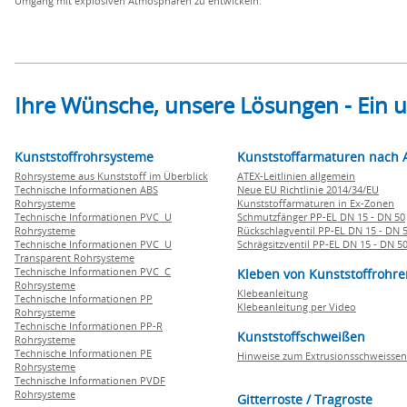
Umgang mit explosiven Atmosphären zu entwickeln.
Ihre Wünsche, unsere Lösungen - Ein
Kunststoffrohrsysteme
Kunststoffarmaturen nach 
Rohrsysteme aus Kunststoff im Überblick
ATEX-Leitlinien allgemein
Technische Informationen ABS
Neue EU Richtlinie 2014/34/EU
Rohrsysteme
Kunststoffarmaturen in Ex-Zonen
Technische Informationen PVC U
Schmutzfänger PP-EL DN 15 - DN 50
Rohrsysteme
Rückschlagventil PP-EL DN 15 - DN 
Technische Informationen PVC U
Schrägsitzventil PP-EL DN 15 - DN 5
Transparent Rohrsysteme
Technische Informationen PVC C
Kleben von Kunststoffrohre
Rohrsysteme
Klebeanleitung
Technische Informationen PP
Klebeanleitung per Video
Rohrsysteme
Technische Informationen PP-R
Kunststoffschweißen
Rohrsysteme
Technische Informationen PE
Hinweise zum Extrusionsschweissen
Rohrsysteme
Technische Informationen PVDF
Rohrsysteme
Gitterroste / Tragroste