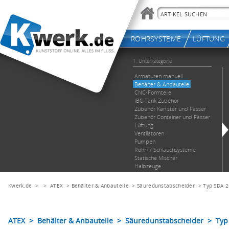
Kwerk.de
> >
ATEX
>
Behälter & Anbauteile
>
Säuredunstabscheider
>
Typ SDA 2
ATEX > Behälter & Anbauteile > Säuredunstabscheider > Typ 