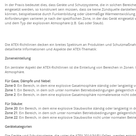
In der Praxis bedeutet dies, dass Geräte und Schutzsysteme, die in solchen Bereich
eingesetzt werden, so konstruiert sein müssen, dass sie keine Zündquelle darstellen
können, beispielsweise durch Funkenbildung oder übermäßige Wärmeentwicklung.
Anforderungen variieren je nach der spezifischen Zone, in der das Gerät eingesetzt 
und dem Typ der explosiven Atmosphäre (z.B. Gas oder Staub).
Die ATEX-Richtlinien decken ein breites Spektrum an Produkten und Schutzmaßnahm
detaillierte Informationen und Aspekte der ATEX-Thematik:
Zoneneinteilung
Ein zentraler Aspekt der ATEX-Richtlinien ist die Einteilung von Bereichen in Zonen. 
Atmosphäre.
Für Gase, Dämpfe und Nebel:
Zone 0:
Ein Bereich, in dem eine explosive Gasatmosphäre ständig oder langzeitig v
Zone 1:
Ein Bereich, in dem sich unter normalen Betriebsbedingungen gelegentlich
Zone 2:
Ein Bereich, in dem eine explosive Gasatmosphäre normalerweise nicht oder n
Für Stäube:
Zone 20:
Ein Bereich, in dem eine explosive Staubwolke ständig oder langzeitig in d
Zone 21:
Ein Bereich, in dem sich unter normalen Betriebsbedingungen gelegentlic
Zone 22:
Ein Bereich, in dem eine explosive Staubwolke nicht unter normalen Betrie
Gerätekategorien
Die Geräte und Schutzsysteme, die unter die ATEX 2014/34/EU fallen, werden entspre