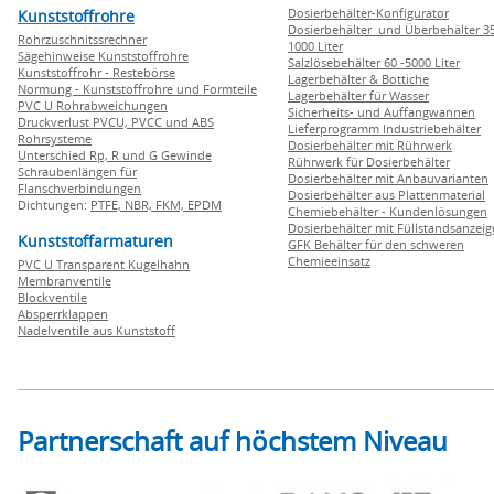
Dosierbehälter-Konfigurator
Kunststoffrohre
Dosierbehälter und Überbehälter 35
Rohrzuschnitssrechner
1000 Liter
Sägehinweise Kunststoffrohre
Salzlösebehälter 60 -5000 Liter
Kunststoffrohr - Restebörse
Lagerbehälter & Bottiche
Normung - Kunststoffrohre und Formteile
Lagerbehälter für Wasser
PVC U Rohrabweichungen
Sicherheits- und Auffangwannen
Druckverlust PVCU, PVCC und ABS
Lieferprogramm Industriebehälter
Rohrsysteme
Dosierbehälter mit Rührwerk
Unterschied Rp, R und G Gewinde
Rührwerk für Dosierbehälter
Schraubenlängen für
Dosierbehälter mit Anbauvarianten
Flanschverbindungen
Dosierbehälter aus Plattenmaterial
Dichtungen:
PTFE,
NBR,
FKM,
EPDM
Chemiebehälter - Kundenlösungen
Dosierbehälter mit Füllstandsanzei
Kunststoffarmaturen
GFK Behälter für den schweren
Chemieeinsatz
PVC U Transparent Kugelhahn
Membranventile
Blockventile
Absperrklappen
Nadelventile aus Kunststoff
Partnerschaft auf höchstem Niveau