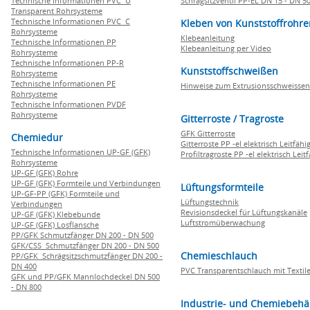
Technische Informationen PVC U
Schrägsitzventil PP-EL DN 15 - DN 5
Transparent Rohrsysteme
Technische Informationen PVC C
Kleben von Kunststoffrohre
Rohrsysteme
Klebeanleitung
Technische Informationen PP
Klebeanleitung per Video
Rohrsysteme
Technische Informationen PP-R
Kunststoffschweißen
Rohrsysteme
Technische Informationen PE
Hinweise zum Extrusionsschweissen
Rohrsysteme
Technische Informationen PVDF
Rohrsysteme
Gitterroste / Tragroste
GFK Gitterroste
Chemiedur
Gitterroste PP -el elektrisch Leitfähi
Technische Informationen UP-GF (GFK)
Profiltragroste PP -el elektrisch Leit
Rohrsysteme
UP-GF (GFK) Rohre
UP-GF (GFK) Formteile und Verbindungen
Lüftungsformteile
UP-GF-PP (GFK) Formteile und
Lüftungstechnik
Verbindungen
Revisionsdeckel für Lüftungskanäle
UP-GF (GFK) Klebebunde
Luftstromüberwachung
UP-GF (GFK) Losflansche
PP/GFK Schmutzfänger DN 200 - DN 500
GFK/CSS Schmutzfänger DN 200 - DN 500
Chemieschlauch
PP/GFK Schrägsitzschmutzfänger DN 200 -
DN 400
PVC Transparentschlauch mit Textile
GFK und PP/GFK Mannlochdeckel DN 500
- DN 800
Industrie- und Chemiebehä