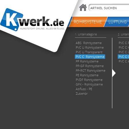
ROHRSYSTEME
LÜFTUNG
1. Unterkategorie
2. Unter
ABS Rohrsysteme
PVC C 
PVC U Rohrsysteme
PVC C K
PVC U Transparent
PVC C Ü
PVC C Rohrsysteme
PVC C G
PP Rohrsysteme
PVC C 
PP-GF Rohrsysteme
PP-RCT Rohrsysteme
PE Rohrsysteme
PVDF Rohrsysteme
GFK - Rohrsysteme
Abfluss - PE
Zubehör