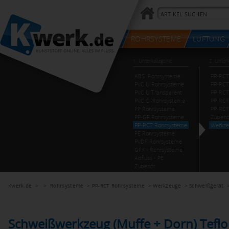
Kwerk.de
> >
Rohrsysteme
>
PP-RCT Rohrsysteme
>
Werkzeuge
>
Schweißgerät
Schweißwerkzeug (Muffe + Dorn) Teflo