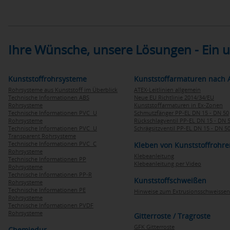
Ihre Wünsche, unsere Lösungen - Ein
Kunststoffrohrsysteme
Kunststoffarmaturen nach 
Rohrsysteme aus Kunststoff im Überblick
ATEX-Leitlinien allgemein
Technische Informationen ABS
Neue EU Richtlinie 2014/34/EU
Rohrsysteme
Kunststoffarmaturen in Ex-Zonen
Technische Informationen PVC U
Schmutzfänger PP-EL DN 15 - DN 50
Rohrsysteme
Rückschlagventil PP-EL DN 15 - DN 
Technische Informationen PVC U
Schrägsitzventil PP-EL DN 15 - DN 5
Transparent Rohrsysteme
Technische Informationen PVC C
Kleben von Kunststoffrohre
Rohrsysteme
Klebeanleitung
Technische Informationen PP
Klebeanleitung per Video
Rohrsysteme
Technische Informationen PP-R
Kunststoffschweißen
Rohrsysteme
Technische Informationen PE
Hinweise zum Extrusionsschweissen
Rohrsysteme
Technische Informationen PVDF
Rohrsysteme
Gitterroste / Tragroste
GFK Gitterroste
Chemiedur