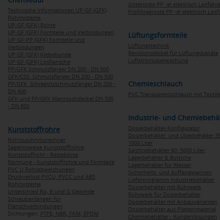
Gitterroste PP -el elektrisch Leitfähi
Technische Informationen UP-GF (GFK)
Profiltragroste PP -el elektrisch Leit
Rohrsysteme
UP-GF (GFK) Rohre
UP-GF (GFK) Formteile und Verbindungen
Lüftungsformteile
UP-GF-PP (GFK) Formteile und
Lüftungstechnik
Verbindungen
Revisionsdeckel für Lüftungskanäle
UP-GF (GFK) Klebebunde
Luftstromüberwachung
UP-GF (GFK) Losflansche
PP/GFK Schmutzfänger DN 200 - DN 500
GFK/CSS Schmutzfänger DN 200 - DN 500
Chemieschlauch
PP/GFK Schrägsitzschmutzfänger DN 200 -
DN 400
PVC Transparentschlauch mit Textile
GFK und PP/GFK Mannlochdeckel DN 500
- DN 800
Industrie- und Chemiebehä
Dosierbehälter-Konfigurator
Kunststoffrohre
Dosierbehälter und Überbehälter 35
Rohrzuschnitssrechner
1000 Liter
Sägehinweise Kunststoffrohre
Salzlösebehälter 60 -5000 Liter
Kunststoffrohr - Restebörse
Lagerbehälter & Bottiche
Normung - Kunststoffrohre und Formteile
Lagerbehälter für Wasser
PVC U Rohrabweichungen
Sicherheits- und Auffangwannen
Druckverlust PVCU, PVCC und ABS
Lieferprogramm Industriebehälter
Rohrsysteme
Dosierbehälter mit Rührwerk
Unterschied Rp, R und G Gewinde
Rührwerk für Dosierbehälter
Schraubenlängen für
Dosierbehälter mit Anbauvarianten
Flanschverbindungen
Dosierbehälter aus Plattenmaterial
Dichtungen:
PTFE,
NBR,
FKM,
EPDM
Chemiebehälter - Kundenlösungen