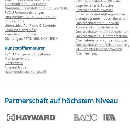
Salzlösebehälter 60 -5000 Liter
Kunststoffrohr - Restebörse
Lagerbehälter & Bottiche
Normung - Kunststoffrohre und Formteile
Lagerbehälter für Wasser
PVC U Rohrabweichungen
Sicherheits- und Auffangwannen
Druckverlust PVCU, PVCC und ABS
Lieferprogramm Industriebehälter
Rohrsysteme
Dosierbehälter mit Rührwerk
Unterschied Rp, R und G Gewinde
Rührwerk für Dosierbehälter
Schraubenlängen für
Dosierbehälter mit Anbauvarianten
Flanschverbindungen
Dosierbehälter aus Plattenmaterial
Dichtungen:
PTFE,
NBR,
FKM,
EPDM
Chemiebehälter - Kundenlösungen
Dosierbehälter mit Füllstandsanzei
Kunststoffarmaturen
GFK Behälter für den schweren
Chemieeinsatz
PVC U Transparent Kugelhahn
Membranventile
Blockventile
Absperrklappen
Nadelventile aus Kunststoff
Partnerschaft auf höchstem Niveau