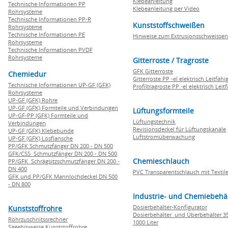
Klebeanleitung
Technische Informationen PP
Klebeanleitung per Video
Rohrsysteme
Technische Informationen PP-R
Kunststoffschweißen
Rohrsysteme
Technische Informationen PE
Hinweise zum Extrusionsschweissen
Rohrsysteme
Technische Informationen PVDF
Rohrsysteme
Gitterroste / Tragroste
GFK Gitterroste
Chemiedur
Gitterroste PP -el elektrisch Leitfähi
Technische Informationen UP-GF (GFK)
Profiltragroste PP -el elektrisch Leit
Rohrsysteme
UP-GF (GFK) Rohre
UP-GF (GFK) Formteile und Verbindungen
Lüftungsformteile
UP-GF-PP (GFK) Formteile und
Lüftungstechnik
Verbindungen
Revisionsdeckel für Lüftungskanäle
UP-GF (GFK) Klebebunde
Luftstromüberwachung
UP-GF (GFK) Losflansche
PP/GFK Schmutzfänger DN 200 - DN 500
GFK/CSS Schmutzfänger DN 200 - DN 500
Chemieschlauch
PP/GFK Schrägsitzschmutzfänger DN 200 -
DN 400
PVC Transparentschlauch mit Textile
GFK und PP/GFK Mannlochdeckel DN 500
- DN 800
Industrie- und Chemiebehä
Dosierbehälter-Konfigurator
Kunststoffrohre
Dosierbehälter und Überbehälter 35
Rohrzuschnitssrechner
1000 Liter
Sägehinweise Kunststoffrohre