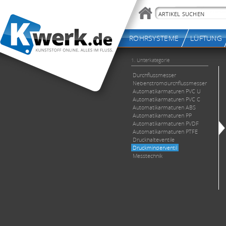
ROHRSYSTEME
LÜFTUNG
1. Unterkategorie
Durchflussmesser
Nebenstromdurchflussmesser
Automatikarmaturen PVC U
Automatikarmaturen PVC C
Automatikarmaturen ABS
Automatikarmaturen PP
Automatikarmaturen PVDF
Automatikarmaturen PTFE
Druckhalteventile
Druckminderventil
Messtechnik