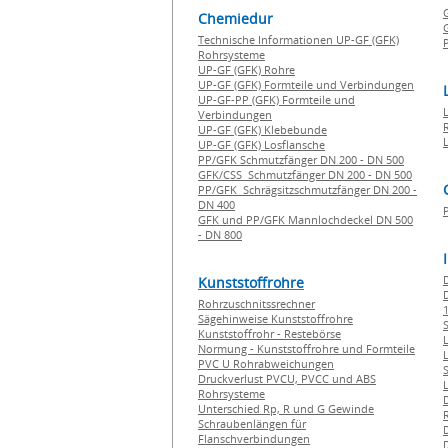
Chemiedur
G
Technische Informationen UP-GF (GFK)
P
Rohrsysteme
UP-GF (GFK) Rohre
UP-GF (GFK) Formteile und Verbindungen
UP-GF-PP (GFK) Formteile und
Verbindungen
UP-GF (GFK) Klebebunde
UP-GF (GFK) Losflansche
PP/GFK Schmutzfänger DN 200 - DN 500
GFK/CSS Schmutzfänger DN 200 - DN 500
PP/GFK Schrägsitzschmutzfänger DN 200 -
DN 400
GFK und PP/GFK Mannlochdeckel DN 500
- DN 800
Kunststoffrohre
Rohrzuschnitssrechner
1
Sägehinweise Kunststoffrohre
Kunststoffrohr - Restebörse
Normung - Kunststoffrohre und Formteile
PVC U Rohrabweichungen
Druckverlust PVCU, PVCC und ABS
Rohrsysteme
Unterschied Rp, R und G Gewinde
Schraubenlängen für
Flanschverbindungen