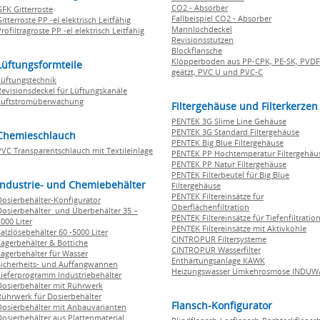
CO2 - Absorber
GFK Gitterroste
Fallbeispiel CO2 - Absorber
itterroste PP -el elektrisch Leitfähig
Mannlochdeckel
rofiltragroste PP -el elektrisch Leitfähig
Revisionsstutzen
Blockflansche
Klöpperboden aus PP-CPK, PE-SK, PVDF
Lüftungsformteile
geätzt, PVC U und PVC-C
Lüftungstechnik
Revisionsdeckel für Lüftungskanäle
Luftstromüberwachung
Filtergehäuse und Filterkerzen
PENTEK 3G Slime Line Gehäuse
PENTEK 3G Standard Filtergehäuse
Chemieschlauch
PENTEK Big Blue Filtergehäuse
PVC Transparentschlauch mit Textileinlage
PENTEK PP Hochtemperatur Filtergehäu
PENTEK PP Natur Filtergehäuse
PENTEK Filterbeutel für Big Blue
Industrie- und Chemiebehälter
Filtergehäuse
PENTEK Filtereinsätze für
Dosierbehälter-Konfigurator
Oberflächenfiltration
Dosierbehälter und Überbehälter 35 –
PENTEK Filtereinsätze für Tiefenfiltratio
000 Liter
PENTEK Filtereinsätze mit Aktivkohle
Salzlösebehälter 60 -5000 Liter
CINTROPUR Filtersysteme
Lagerbehälter & Bottiche
CINTROPUR Wasserfilter
Lagerbehälter für Wasser
Enthärtungsanlage KAWK
Sicherheits- und Auffangwannen
Heizungswasser Umkehrosmose INDUW
Lieferprogramm Industriebehälter
Dosierbehälter mit Rührwerk
Rührwerk für Dosierbehälter
Flansch-Konfigurator
Dosierbehälter mit Anbauvarianten
Dosierbehälter aus Plattenmaterial