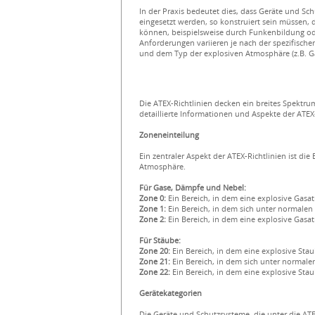
In der Praxis bedeutet dies, dass Geräte und Sc
eingesetzt werden, so konstruiert sein müssen, d
können, beispielsweise durch Funkenbildung o
Anforderungen variieren je nach der spezifischen
und dem Typ der explosiven Atmosphäre (z.B. Ga
Die ATEX-Richtlinien decken ein breites Spektr
detaillierte Informationen und Aspekte der ATE
Zoneneinteilung
Ein zentraler Aspekt der ATEX-Richtlinien ist die
Atmosphäre.
Für Gase, Dämpfe und Nebel:
Zone 0:
Ein Bereich, in dem eine explosive Gasat
Zone 1:
Ein Bereich, in dem sich unter normalen
Zone 2:
Ein Bereich, in dem eine explosive Gasat
Für Stäube:
Zone 20:
Ein Bereich, in dem eine explosive Stau
Zone 21:
Ein Bereich, in dem sich unter normal
Zone 22:
Ein Bereich, in dem eine explosive Sta
Gerätekategorien
Die Geräte und Schutzsysteme, die unter die ATE