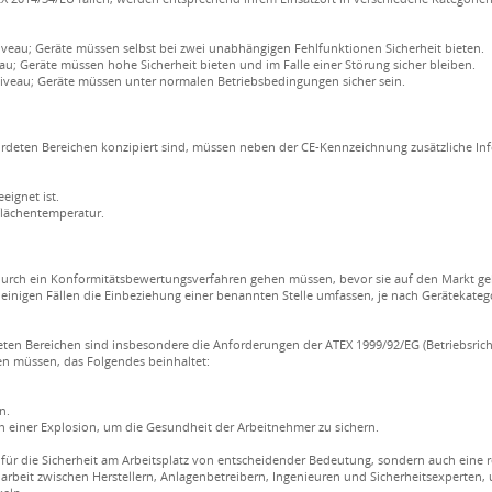
veau; Geräte müssen selbst bei zwei unabhängigen Fehlfunktionen Sicherheit bieten.
u; Geräte müssen hohe Sicherheit bieten und im Falle einer Störung sicher bleiben.
veau; Geräte müssen unter normalen Betriebsbedingungen sicher sein.
ährdeten Bereichen konzipiert sind, müssen neben der CE-Kennzeichnung zusätzliche In
eignet ist.
flächentemperatur.
e durch ein Konformitätsbewertungsverfahren gehen müssen, bevor sie auf den Markt ge
inigen Fällen die Einbeziehung einer benannten Stelle umfassen, je nach Gerätekatego
ten Bereichen sind insbesondere die Anforderungen der ATEX 1999/92/EG (Betriebsrichtl
en müssen, das Folgendes beinhaltet:
n.
einer Explosion, um die Gesundheit der Arbeitnehmer zu sichern.
ur für die Sicherheit am Arbeitsplatz von entscheidender Bedeutung, sondern auch eine
narbeit zwischen Herstellern, Anlagenbetreibern, Ingenieuren und Sicherheitsexperten