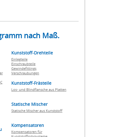
rogramm nach Maß.
Kunststoff-Drehteile
Einlegteile
Einschraubteile
Gewindefittings
er
Verschraubungen
BC
Kunststoff-Frästeile
Los- und Blindflansche aus Platten
Statische Mischer
Statische Mischer aus Kunststoff
Kompensatoren
u
Kompensatoren für
Kunststoffrohrsysteme