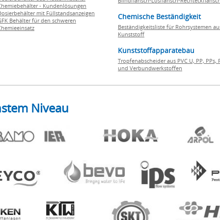
Blindflansch-Losflansch-Rechteckflansc
Chemiebehälter - Kundenlösungen
Dosierbehälter mit Füllstandsanzeigen
Chemische Beständigkeit
GFK Behälter für den schweren
Beständigkeitsliste für Rohrsystemen au
Chemieeinsatz
Kunststoff
Kunststoffapparatebau
Tropfenabscheider aus PVC U, PP, PPs, 
und Verbundwerkstoffen
hstem Niveau