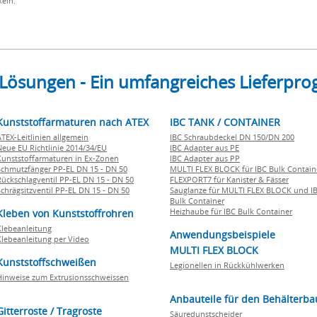
eln.
 Lösungen - Ein umfangreiches Lieferp
Kunststoffarmaturen nach ATEX
IBC TANK / CONTAINER
ATEX-Leitlinien allgemein
IBC Schraubdeckel DN 150/DN 200
Neue EU Richtlinie 2014/34/EU
IBC Adapter aus PE
Kunststoffarmaturen in Ex-Zonen
IBC Adapter aus PP
Schmutzfänger PP-EL DN 15 - DN 50
MULTI FLEX BLOCK für IBC Bulk Contain
Rückschlagventil PP-EL DN 15 - DN 50
FLEXPORT7 für Kanister & Fässer
Schrägsitzventil PP-EL DN 15 - DN 50
Sauglanze für MULTI FLEX BLOCK und I
Bulk Container
Heizhaube für IBC Bulk Container
Kleben von Kunststoffrohren
Klebeanleitung
Anwendungsbeispiele
Klebeanleitung per Video
MULTI FLEX BLOCK
Kunststoffschweißen
Legionellen in Rückkühlwerken
Hinweise zum Extrusionsschweissen
Anbauteile für den Behälterba
Gitterroste / Tragroste
Säuredunstscheider