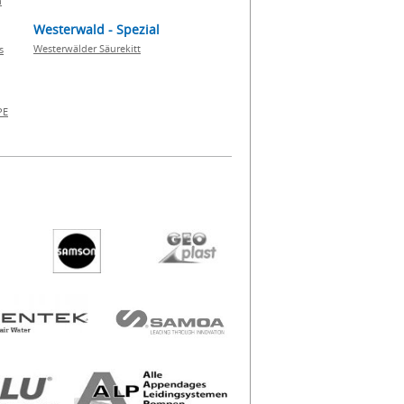
h
Westerwald - Spezial
Westerwälder Säurekitt
s
PE