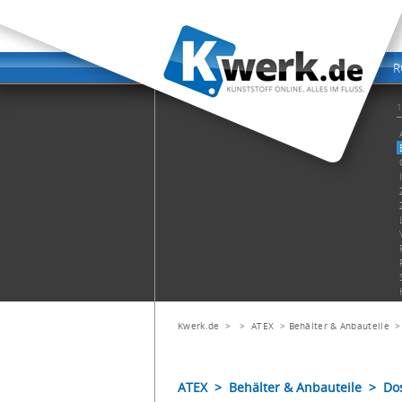
Kwerk.de
> >
ATEX
>
Behälter & Anbauteile
ATEX > Behälter & Anbauteile > Dos