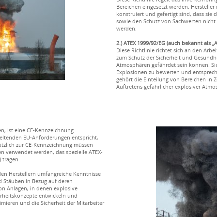
Bereichen eingesetzt werden. Hersteller 
konstruiert und gefertigt sind, dass si
sowie den Schutz von Sachwerten nicht
werden.
2.) ATEX 1999/92/EG (auch bekannt als „AT
Diese Richtlinie richtet sich an den Arb
zum Schutz der Sicherheit und Gesundhe
Atmosphären gefährdet sein können. Sie
Explosionen zu bewerten und entsprec
gehört die Einteilung von Bereichen in 
Auftretens gefährlicher explosiver Atmo
len, ist eine CE-Kennzeichnung
 geltenden EU-Anforderungen entspricht,
usätzlich zur CE-Kennzeichnung müssen
en verwendet werden, das spezielle ATEX-
) tragen.
 den Herstellern umfangreiche Kenntnisse
 Stäuben in Bezug auf deren
on Anlagen, in denen explosive
rheitskonzepte entwickeln und
mieren und die Sicherheit der Mitarbeiter