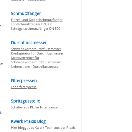
Schmutzfänger
Einzel- und Doppelschmutzfänger
Topfschmutzfänger DN 300
-
Schrägsitzschmutzfänger DN 500
Durchflussmesser
Schwebekörperdurchflussmesser
Konfigurator für Durchflussmesser
Messwertgeber für
Schwebekörperdurchflussmesser
se
Nebenstrom - Durchflussmesser
Filterpressen
Laborfilterpresse
n
Spritzgussteile
Schaber aus PE für Filterpressen
A
Kwerk Praxis Blog
Hier bloggt das Kwerk Team aus der Praxis