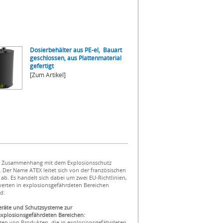
Dosierbehälter aus PE-el, Bauart
geschlossen, aus Plattenmaterial
gefertigt
[Zum Artikel]
 im Zusammenhang mit dem Explosionsschutz
 Der Name ATEX leitet sich von der französischen
b. Es handelt sich dabei um zwei EU-Richtlinien,
erten in explosionsgefährdeten Bereichen
nd:
Geräte und Schutzsysteme zur
plosionsgefährdeten Bereichen:
ingen von Produkten, die in explosionsgefährdeten