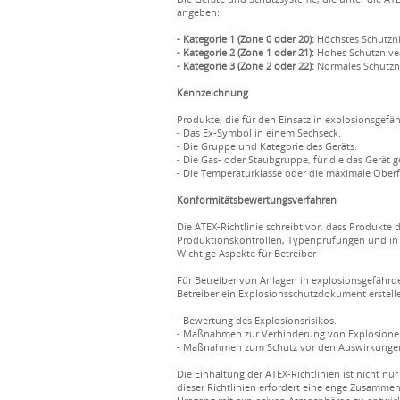
angeben:
- Kategorie 1 (Zone 0 oder 20):
Höchstes Schutzni
- Kategorie 2 (Zone 1 oder 21):
Hohes Schutznivea
- Kategorie 3 (Zone 2 oder 22):
Normales Schutzni
Kennzeichnung
Produkte, die für den Einsatz in explosionsgef
- Das Ex-Symbol in einem Sechseck.
- Die Gruppe und Kategorie des Geräts.
- Die Gas- oder Staubgruppe, für die das Gerät ge
- Die Temperaturklasse oder die maximale Ober
Konformitätsbewertungsverfahren
Die ATEX-Richtlinie schreibt vor, dass Produkt
Produktionskontrollen, Typenprüfungen und in e
Wichtige Aspekte für Betreiber
Für Betreiber von Anlagen in explosionsgefährde
Betreiber ein Explosionsschutzdokument erstell
- Bewertung des Explosionsrisikos.
- Maßnahmen zur Verhinderung von Explosione
- Maßnahmen zum Schutz vor den Auswirkungen 
Die Einhaltung der ATEX-Richtlinien ist nicht n
dieser Richtlinien erfordert eine enge Zusamme