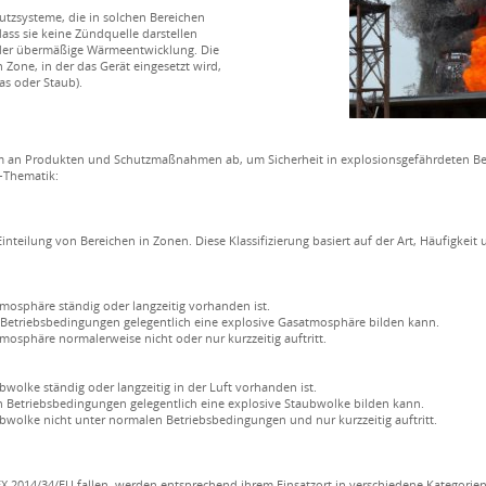
hutzsysteme, die in solchen Bereichen
ass sie keine Zündquelle darstellen
der übermäßige Wärmeentwicklung. Die
 Zone, in der das Gerät eingesetzt wird,
s oder Staub).
um an Produkten und Schutzmaßnahmen ab, um Sicherheit in explosionsgefährdeten Ber
X-Thematik:
 Einteilung von Bereichen in Zonen. Diese Klassifizierung basiert auf der Art, Häufigkei
mosphäre ständig oder langzeitig vorhanden ist.
 Betriebsbedingungen gelegentlich eine explosive Gasatmosphäre bilden kann.
mosphäre normalerweise nicht oder nur kurzzeitig auftritt.
bwolke ständig oder langzeitig in der Luft vorhanden ist.
en Betriebsbedingungen gelegentlich eine explosive Staubwolke bilden kann.
ubwolke nicht unter normalen Betriebsbedingungen und nur kurzzeitig auftritt.
X 2014/34/EU fallen, werden entsprechend ihrem Einsatzort in verschiedene Kategorien e